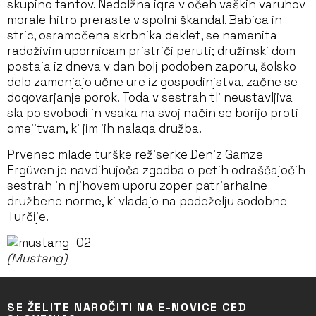
skupino fantov. Nedolžna igra v očeh vaških varuhov
morale hitro preraste v spolni škandal. Babica in
stric, osramočena skrbnika deklet, se namenita
radoživim upornicam pristriči peruti; družinski dom
postaja iz dneva v dan bolj podoben zaporu, šolsko
delo zamenjajo učne ure iz gospodinjstva, začne se
dogovarjanje porok. Toda v sestrah tli neustavljiva
sla po svobodi in vsaka na svoj način se borijo proti
omejitvam, ki jim jih nalaga družba.
Prvenec mlade turške režiserke Deniz Gamze
Ergüven je navdihujoča zgodba o petih odraščajočih
sestrah in njihovem uporu zoper patriarhalne
družbene norme, ki vladajo na podeželju sodobne
Turčije.
(Mustang)
SE ŽELITE NAROČITI NA E-NOVICE CED