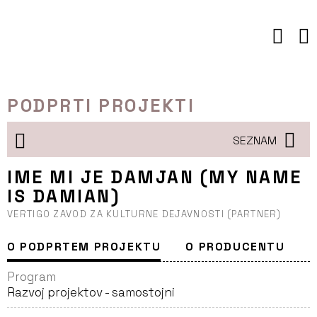
Preskoči
to
vsebine
PODPRTI PROJEKTI
SEZNAM
IME MI JE DAMJAN (MY NAME
IS DAMIAN)
VERTIGO ZAVOD ZA KULTURNE DEJAVNOSTI (PARTNER)
O PODPRTEM PROJEKTU
O PRODUCENTU
Program
Razvoj projektov - samostojni