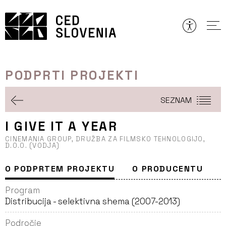
Preskoči
to
vsebine
PODPRTI PROJEKTI
SEZNAM
I GIVE IT A YEAR
CINEMANIA GROUP, DRUŽBA ZA FILMSKO TEHNOLOGIJO,
D.O.O. (VODJA)
O PODPRTEM PROJEKTU
O PRODUCENTU
Program
Distribucija - selektivna shema (2007-2013)
Področje