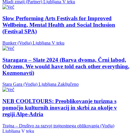
Mladi zmaji (Partner)
Ljubljana
V teku
Slow Performing Arts Festivals for Improved
Wellbeing, Mental Health and Social Inclusion
(Festival SPA)
Bunker (Vodja)
Ljubljana
V teku
Staragara – Slate 2024 (Barva dvoma, Črni labod,
Odvzem, We would have told each other everything,
Kozmonavti)
Stara Gara (Vodja)
Ljubljana
Zaključeno
NEB COOLTOURS: Preoblikovanje turizma s
pomočjo kulturnih inovacij in skrbi za okolje v
regiji Alpe-Adria
Trajna – Društvo za razvoj trajnostnega oblikovanja (Vodja)
Ljubljana
V teku