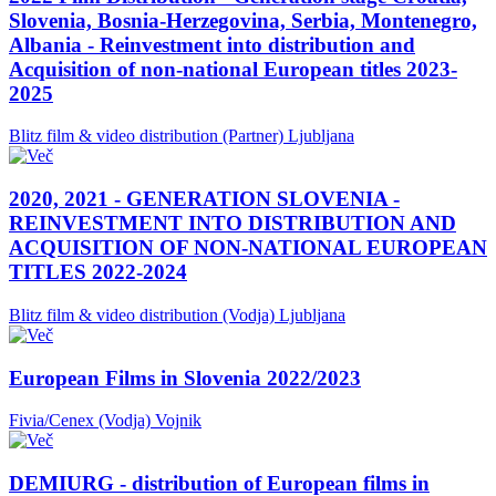
Slovenia, Bosnia-Herzegovina, Serbia, Montenegro,
Albania - Reinvestment into distribution and
Acquisition of non-national European titles 2023-
2025
Blitz film & video distribution (Partner)
Ljubljana
2020, 2021 - GENERATION SLOVENIA -
REINVESTMENT INTO DISTRIBUTION AND
ACQUISITION OF NON-NATIONAL EUROPEAN
TITLES 2022-2024
Blitz film & video distribution (Vodja)
Ljubljana
European Films in Slovenia 2022/2023
Fivia/Cenex (Vodja)
Vojnik
DEMIURG - distribution of European films in