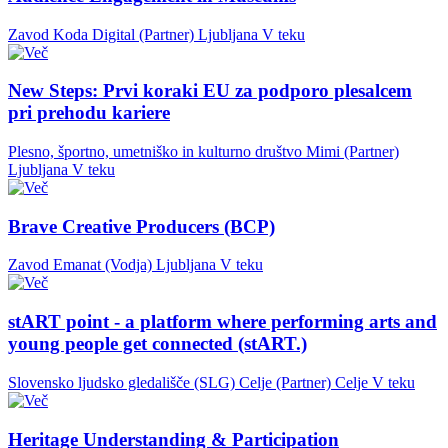
Zavod Koda Digital (Partner)
Ljubljana
V teku
New Steps: Prvi koraki EU za podporo plesalcem
pri prehodu kariere
Plesno, športno, umetniško in kulturno društvo Mimi (Partner)
Ljubljana
V teku
Brave Creative Producers (BCP)
Zavod Emanat (Vodja)
Ljubljana
V teku
stART point - a platform where performing arts and
young people get connected (stART.)
Slovensko ljudsko gledališče (SLG) Celje (Partner)
Celje
V teku
Heritage Understanding & Participation