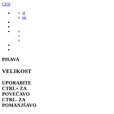
Preskoči
CED
to
sl
vsebine
en
PISAVA
VELIKOST
UPORABITE
CTRL+
ZA
POVEČAVO
CTRL-
ZA
POMANJŠAVO