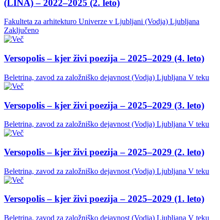
(LINA) – 2022–2025 (2. leto)
Fakulteta za arhitekturo Univerze v Ljubljani (Vodja)
Ljubljana
Zaključeno
Versopolis – kjer živi poezija – 2025–2029 (4. leto)
Beletrina, zavod za založniško dejavnost (Vodja)
Ljubljana
V teku
Versopolis – kjer živi poezija – 2025–2029 (3. leto)
Beletrina, zavod za založniško dejavnost (Vodja)
Ljubljana
V teku
Versopolis – kjer živi poezija – 2025–2029 (2. leto)
Beletrina, zavod za založniško dejavnost (Vodja)
Ljubljana
V teku
Versopolis – kjer živi poezija – 2025–2029 (1. leto)
Beletrina, zavod za založniško dejavnost (Vodja)
Ljubljana
V teku