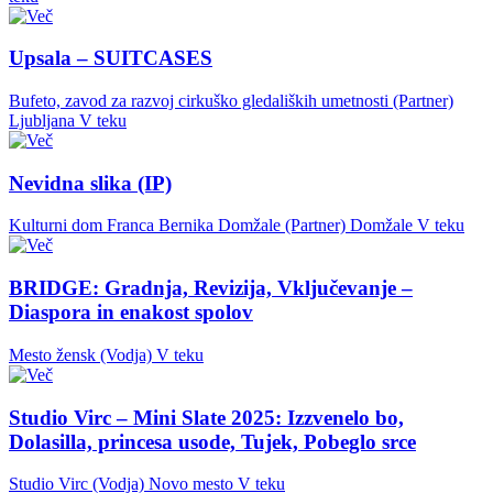
Upsala – SUITCASES
Bufeto, zavod za razvoj cirkuško gledaliških umetnosti (Partner)
Ljubljana
V teku
Nevidna slika (IP)
Kulturni dom Franca Bernika Domžale (Partner)
Domžale
V teku
BRIDGE: Gradnja, Revizija, Vključevanje –
Diaspora in enakost spolov
Mesto žensk (Vodja)
V teku
Studio Virc – Mini Slate 2025: Izzvenelo bo,
Dolasilla, princesa usode, Tujek, Pobeglo srce
Studio Virc (Vodja)
Novo mesto
V teku