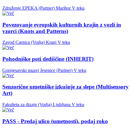
Združenje EPEKA (Partner)
Maribor
V teku
Povezovanje evropskih kulturnih krajin z vozli in
vzorci (Knots and Patterns)
Zavod Carnica (Vodja)
Kranj
V teku
Pohodniške poti dediščine (INHERIT)
Gornjesavski muzej Jesenice (Partner)
V teku
Senzorične umetniške izkušnje za slepe (Multisensory
Art)
Fakulteta za dizajn (Vodja)
Ljubljana
V teku
PASS - Predaj ulico (umetnosti), podaj roko