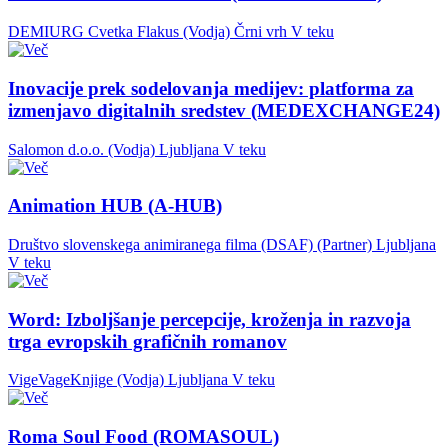
DEMIURG Cvetka Flakus (Vodja)
Črni vrh
V teku
Inovacije prek sodelovanja medijev: platforma za
izmenjavo digitalnih sredstev (MEDEXCHANGE24)
Salomon d.o.o. (Vodja)
Ljubljana
V teku
Animation HUB (A-HUB)
Društvo slovenskega animiranega filma (DSAF) (Partner)
Ljubljana
V teku
Word: Izboljšanje percepcije, kroženja in razvoja
trga evropskih grafičnih romanov
VigeVageKnjige (Vodja)
Ljubljana
V teku
Roma Soul Food (ROMASOUL)