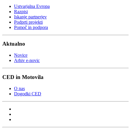
Ustvarjalna Evropa
Razpisi
Iskanje partnerjev
Podprti projekti
Pomoč in podpora
Aktualno
Novice
Arhiv e-novic
CED in Motovila
O nas
Dogodki CED