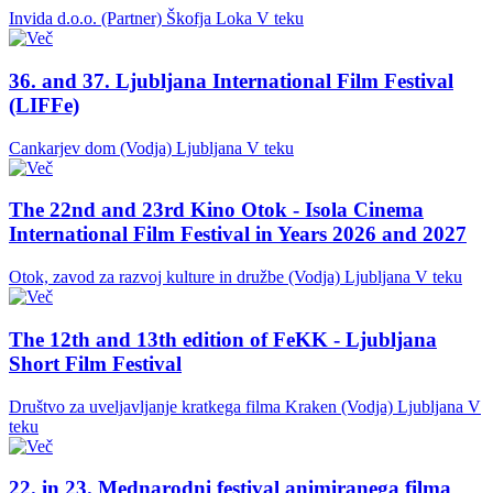
Invida d.o.o. (Partner)
Škofja Loka
V teku
36. and 37. Ljubljana International Film Festival
(LIFFe)
Cankarjev dom (Vodja)
Ljubljana
V teku
The 22nd and 23rd Kino Otok - Isola Cinema
International Film Festival in Years 2026 and 2027
Otok, zavod za razvoj kulture in družbe (Vodja)
Ljubljana
V teku
The 12th and 13th edition of FeKK - Ljubljana
Short Film Festival
Društvo za uveljavljanje kratkega filma Kraken (Vodja)
Ljubljana
V
teku
22. in 23. Mednarodni festival animiranega filma