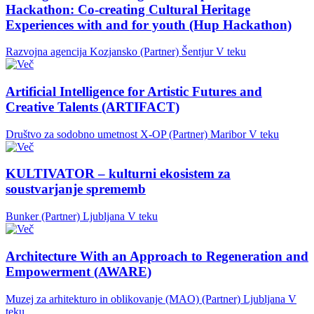
Hackathon: Co-creating Cultural Heritage
Experiences with and for youth (Hup Hackathon)
Razvojna agencija Kozjansko (Partner)
Šentjur
V teku
Artificial Intelligence for Artistic Futures and
Creative Talents (ARTIFACT)
Društvo za sodobno umetnost X-OP (Partner)
Maribor
V teku
KULTIVATOR – kulturni ekosistem za
soustvarjanje sprememb
Bunker (Partner)
Ljubljana
V teku
Architecture With an Approach to Regeneration and
Empowerment (AWARE)
Muzej za arhitekturo in oblikovanje (MAO) (Partner)
Ljubljana
V
teku