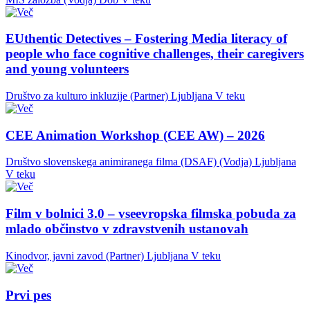
EUthentic Detectives – Fostering Media literacy of
people who face cognitive challenges, their caregivers
and young volunteers
Društvo za kulturo inkluzije (Partner)
Ljubljana
V teku
CEE Animation Workshop (CEE AW) – 2026
Društvo slovenskega animiranega filma (DSAF) (Vodja)
Ljubljana
V teku
Film v bolnici 3.0 – vseevropska filmska pobuda za
mlado občinstvo v zdravstvenih ustanovah
Kinodvor, javni zavod (Partner)
Ljubljana
V teku
Prvi pes