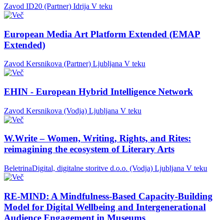
Zavod ID20 (Partner)
Idrija
V teku
European Media Art Platform Extended (EMAP
Extended)
Zavod Kersnikova (Partner)
Ljubljana
V teku
EHIN - European Hybrid Intelligence Network
Zavod Kersnikova (Vodja)
Ljubljana
V teku
W.Write – Women, Writing, Rights, and Rites:
reimagining the ecosystem of Literary Arts
BeletrinaDigital, digitalne storitve d.o.o. (Vodja)
Ljubljana
V teku
RE-MIND: A Mindfulness-Based Capacity-Building
Model for Digital Wellbeing and Intergenerational
Audience Engagement in Museums