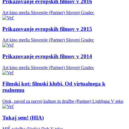
Prikazovanje evropskih filmov v 2016
Art kino mreža Slovenije (Partner)
Slovenj Gradec
Prikazovanje evropskih filmov v 2015
Art kino mreža Slovenije (Partner)
Slovenj Gradec
Prikazovanje evropskih filmov v 2014
Art kino mreža Slovenije (Partner)
Slovenj Gradec
Filmski kot: filmski klubi. Od virtualnega k
realnemu
Otok, zavod za razvoj kulture in družbe (Partner)
Ljubljana
V teku
Tukaj sem! (HIA)
MIŠ založba (Vodja)
Dob
V teku