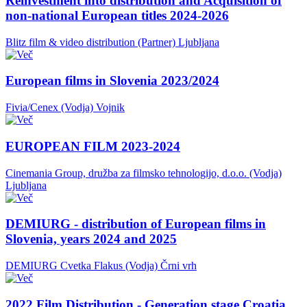
Reinvestment into distribution and Acquisition of
non-national European titles 2024-2026
Blitz film & video distribution (Partner)
Ljubljana
European films in Slovenia 2023/2024
Fivia/Cenex (Vodja)
Vojnik
EUROPEAN FILM 2023-2024
Cinemania Group, družba za filmsko tehnologijo, d.o.o. (Vodja)
Ljubljana
DEMIURG - distribution of European films in
Slovenia, years 2024 and 2025
DEMIURG Cvetka Flakus (Vodja)
Črni vrh
2022 Film Distribution - Generation stage Croatia,