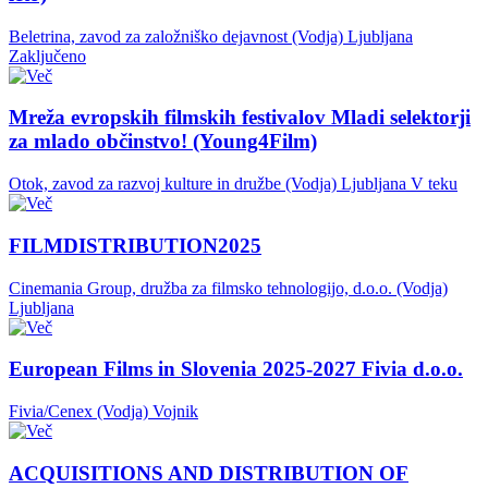
Beletrina, zavod za založniško dejavnost (Vodja)
Ljubljana
Zaključeno
Mreža evropskih filmskih festivalov Mladi selektorji
za mlado občinstvo! (Young4Film)
Otok, zavod za razvoj kulture in družbe (Vodja)
Ljubljana
V teku
FILMDISTRIBUTION2025
Cinemania Group, družba za filmsko tehnologijo, d.o.o. (Vodja)
Ljubljana
European Films in Slovenia 2025-2027 Fivia d.o.o.
Fivia/Cenex (Vodja)
Vojnik
ACQUISITIONS AND DISTRIBUTION OF