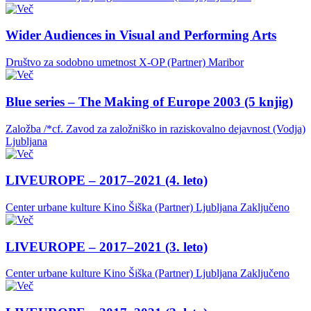
Wider Audiences in Visual and Performing Arts
Društvo za sodobno umetnost X-OP (Partner)
Maribor
Blue series – The Making of Europe 2003 (5 knjig)
Založba /*cf. Zavod za založniško in raziskovalno dejavnost (Vodja)
Ljubljana
LIVEUROPE – 2017–2021 (4. leto)
Center urbane kulture Kino Šiška (Partner)
Ljubljana
Zaključeno
LIVEUROPE – 2017–2021 (3. leto)
Center urbane kulture Kino Šiška (Partner)
Ljubljana
Zaključeno