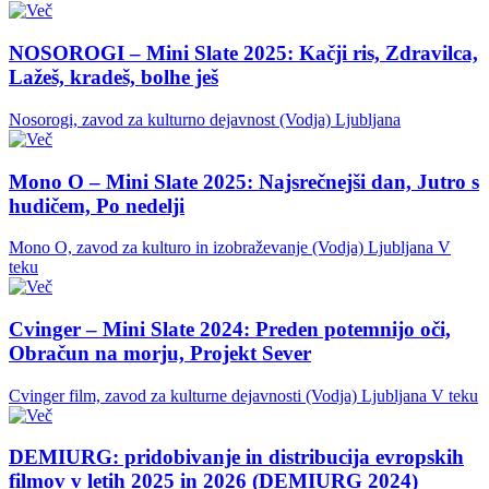
NOSOROGI – Mini Slate 2025: Kačji ris, Zdravilca,
Lažeš, kradeš, bolhe ješ
Nosorogi, zavod za kulturno dejavnost (Vodja)
Ljubljana
Mono O – Mini Slate 2025: Najsrečnejši dan, Jutro s
hudičem, Po nedelji
Mono O, zavod za kulturo in izobraževanje (Vodja)
Ljubljana
V
teku
Cvinger – Mini Slate 2024: Preden potemnijo oči,
Obračun na morju, Projekt Sever
Cvinger film, zavod za kulturne dejavnosti (Vodja)
Ljubljana
V teku
DEMIURG: pridobivanje in distribucija evropskih
filmov v letih 2025 in 2026 (DEMIURG 2024)