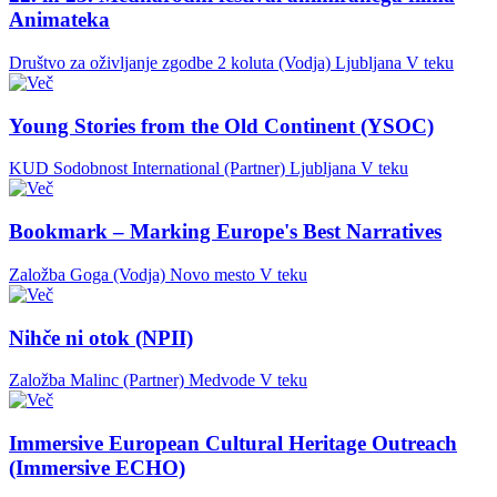
Animateka
Društvo za oživljanje zgodbe 2 koluta (Vodja)
Ljubljana
V teku
Young Stories from the Old Continent (YSOC)
KUD Sodobnost International (Partner)
Ljubljana
V teku
Bookmark – Marking Europe's Best Narratives
Založba Goga (Vodja)
Novo mesto
V teku
Nihče ni otok (NPII)
Založba Malinc (Partner)
Medvode
V teku
Immersive European Cultural Heritage Outreach
(Immersive ECHO)