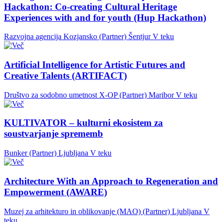
Hackathon: Co-creating Cultural Heritage
Experiences with and for youth (Hup Hackathon)
Razvojna agencija Kozjansko (Partner)
Šentjur
V teku
Artificial Intelligence for Artistic Futures and
Creative Talents (ARTIFACT)
Društvo za sodobno umetnost X-OP (Partner)
Maribor
V teku
KULTIVATOR – kulturni ekosistem za
soustvarjanje sprememb
Bunker (Partner)
Ljubljana
V teku
Architecture With an Approach to Regeneration and
Empowerment (AWARE)
Muzej za arhitekturo in oblikovanje (MAO) (Partner)
Ljubljana
V
teku