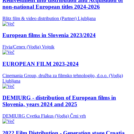
Reinvestment into distribution and Acquisition of
non-national European titles 2024-2026
Blitz film & video distribution (Partner)
Ljubljana
European films in Slovenia 2023/2024
Fivia/Cenex (Vodja)
Vojnik
EUROPEAN FILM 2023-2024
Cinemania Group, družba za filmsko tehnologijo, d.o.o. (Vodja)
Ljubljana
DEMIURG - distribution of European films in
Slovenia, years 2024 and 2025
DEMIURG Cvetka Flakus (Vodja)
Črni vrh
2022 Film Distribution - Generation stage Croatia,