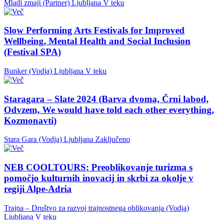
Mladi zmaji (Partner)
Ljubljana
V teku
Slow Performing Arts Festivals for Improved
Wellbeing, Mental Health and Social Inclusion
(Festival SPA)
Bunker (Vodja)
Ljubljana
V teku
Staragara – Slate 2024 (Barva dvoma, Črni labod,
Odvzem, We would have told each other everything,
Kozmonavti)
Stara Gara (Vodja)
Ljubljana
Zaključeno
NEB COOLTOURS: Preoblikovanje turizma s
pomočjo kulturnih inovacij in skrbi za okolje v
regiji Alpe-Adria
Trajna – Društvo za razvoj trajnostnega oblikovanja (Vodja)
Ljubljana
V teku