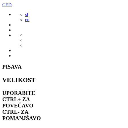
Preskoči
CED
to
sl
vsebine
en
PISAVA
VELIKOST
UPORABITE
CTRL+
ZA
POVEČAVO
CTRL-
ZA
POMANJŠAVO