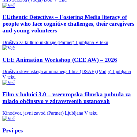
EUthentic Detectives – Fostering Media literacy of
people who face cognitive challenges, their caregivers
and young volunteers
Društvo za kulturo inkluzije (Partner)
Ljubljana
V teku
CEE Animation Workshop (CEE AW) – 2026
Društvo slovenskega animiranega filma (DSAF) (Vodja)
Ljubljana
V teku
Film v bolnici 3.0 – vseevropska filmska pobuda za
mlado občinstvo v zdravstvenih ustanovah
Kinodvor, javni zavod (Partner)
Ljubljana
V teku
Prvi pes