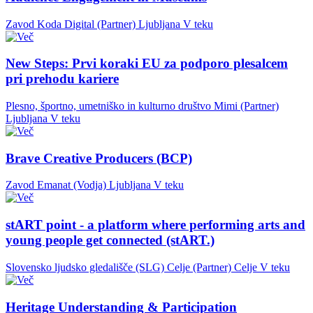
Zavod Koda Digital (Partner)
Ljubljana
V teku
New Steps: Prvi koraki EU za podporo plesalcem
pri prehodu kariere
Plesno, športno, umetniško in kulturno društvo Mimi (Partner)
Ljubljana
V teku
Brave Creative Producers (BCP)
Zavod Emanat (Vodja)
Ljubljana
V teku
stART point - a platform where performing arts and
young people get connected (stART.)
Slovensko ljudsko gledališče (SLG) Celje (Partner)
Celje
V teku
Heritage Understanding & Participation