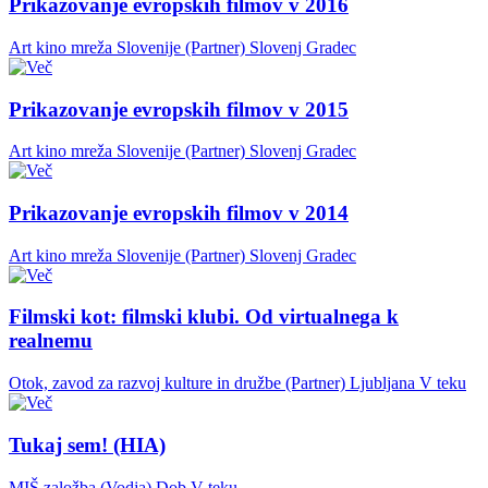
Prikazovanje evropskih filmov v 2016
Art kino mreža Slovenije (Partner)
Slovenj Gradec
Prikazovanje evropskih filmov v 2015
Art kino mreža Slovenije (Partner)
Slovenj Gradec
Prikazovanje evropskih filmov v 2014
Art kino mreža Slovenije (Partner)
Slovenj Gradec
Filmski kot: filmski klubi. Od virtualnega k
realnemu
Otok, zavod za razvoj kulture in družbe (Partner)
Ljubljana
V teku
Tukaj sem! (HIA)
MIŠ založba (Vodja)
Dob
V teku