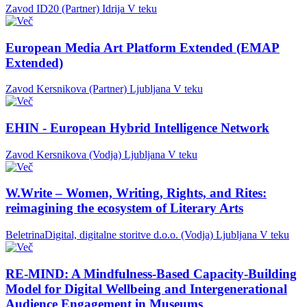
Zavod ID20 (Partner)
Idrija
V teku
European Media Art Platform Extended (EMAP
Extended)
Zavod Kersnikova (Partner)
Ljubljana
V teku
EHIN - European Hybrid Intelligence Network
Zavod Kersnikova (Vodja)
Ljubljana
V teku
W.Write – Women, Writing, Rights, and Rites:
reimagining the ecosystem of Literary Arts
BeletrinaDigital, digitalne storitve d.o.o. (Vodja)
Ljubljana
V teku
RE-MIND: A Mindfulness-Based Capacity-Building
Model for Digital Wellbeing and Intergenerational
Audience Engagement in Museums