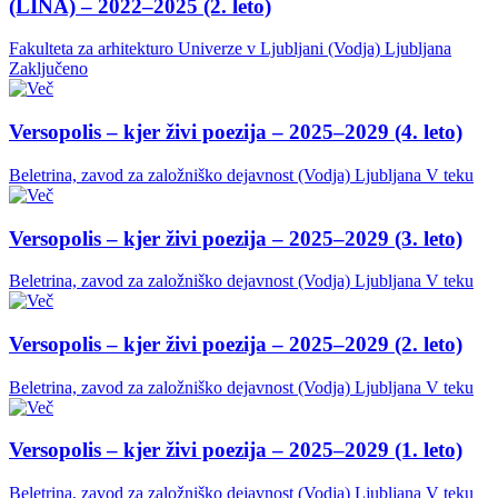
(LINA) – 2022–2025 (2. leto)
Fakulteta za arhitekturo Univerze v Ljubljani (Vodja)
Ljubljana
Zaključeno
Versopolis – kjer živi poezija – 2025–2029 (4. leto)
Beletrina, zavod za založniško dejavnost (Vodja)
Ljubljana
V teku
Versopolis – kjer živi poezija – 2025–2029 (3. leto)
Beletrina, zavod za založniško dejavnost (Vodja)
Ljubljana
V teku
Versopolis – kjer živi poezija – 2025–2029 (2. leto)
Beletrina, zavod za založniško dejavnost (Vodja)
Ljubljana
V teku
Versopolis – kjer živi poezija – 2025–2029 (1. leto)
Beletrina, zavod za založniško dejavnost (Vodja)
Ljubljana
V teku