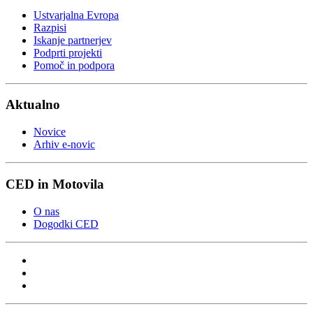
Ustvarjalna Evropa
Razpisi
Iskanje partnerjev
Podprti projekti
Pomoč in podpora
Aktualno
Novice
Arhiv e-novic
CED in Motovila
O nas
Dogodki CED