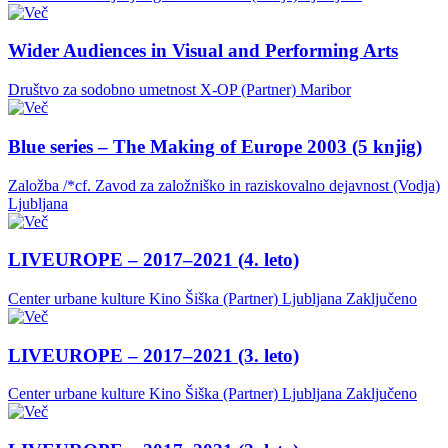
Wider Audiences in Visual and Performing Arts
Društvo za sodobno umetnost X-OP (Partner)
Maribor
Blue series – The Making of Europe 2003 (5 knjig)
Založba /*cf. Zavod za založniško in raziskovalno dejavnost (Vodja)
Ljubljana
LIVEUROPE – 2017–2021 (4. leto)
Center urbane kulture Kino Šiška (Partner)
Ljubljana
Zaključeno
LIVEUROPE – 2017–2021 (3. leto)
Center urbane kulture Kino Šiška (Partner)
Ljubljana
Zaključeno