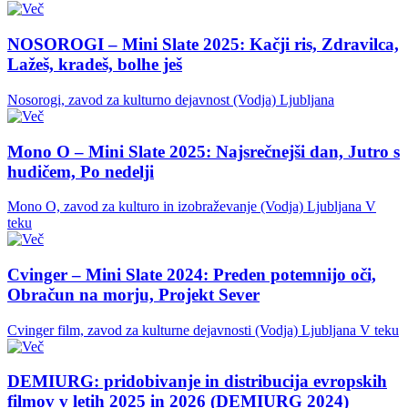
NOSOROGI – Mini Slate 2025: Kačji ris, Zdravilca,
Lažeš, kradeš, bolhe ješ
Nosorogi, zavod za kulturno dejavnost (Vodja)
Ljubljana
Mono O – Mini Slate 2025: Najsrečnejši dan, Jutro s
hudičem, Po nedelji
Mono O, zavod za kulturo in izobraževanje (Vodja)
Ljubljana
V
teku
Cvinger – Mini Slate 2024: Preden potemnijo oči,
Obračun na morju, Projekt Sever
Cvinger film, zavod za kulturne dejavnosti (Vodja)
Ljubljana
V teku
DEMIURG: pridobivanje in distribucija evropskih
filmov v letih 2025 in 2026 (DEMIURG 2024)