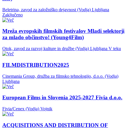
Beletrina, zavod za založniško dejavnost (Vodja)
Ljubljana
Zaključeno
Mreža evropskih filmskih festivalov Mladi selektorji
za mlado občinstvo! (Young4Film)
Otok, zavod za razvoj kulture in družbe (Vodja)
Ljubljana
V teku
FILMDISTRIBUTION2025
Cinemania Group, družba za filmsko tehnologijo, d.o.o. (Vodja)
Ljubljana
European Films in Slovenia 2025-2027 Fivia d.o.o.
Fivia/Cenex (Vodja)
Vojnik
ACQUISITIONS AND DISTRIBUTION OF