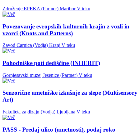
Združenje EPEKA (Partner)
Maribor
V teku
Povezovanje evropskih kulturnih krajin z vozli in
vzorci (Knots and Patterns)
Zavod Carnica (Vodja)
Kranj
V teku
Pohodniške poti dediščine (INHERIT)
Gornjesavski muzej Jesenice (Partner)
V teku
Senzorične umetniške izkušnje za slepe (Multisensory
Art)
Fakulteta za dizajn (Vodja)
Ljubljana
V teku
PASS - Predaj ulico (umetnosti), podaj roko