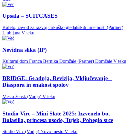
Upsala – SUITCASES
Bufeto, zavod za razvoj cirkuško gledaliških umetnosti (Partner)
Ljubljana
V teku
Nevidna slika (IP)
Kulturni dom Franca Bernika Domžale (Partner)
Domžale
V teku
BRIDGE: Gradnja, Revizija, Vključevanje –
Diaspora in enakost spolov
Mesto žensk (Vodja)
V teku
Studio Virc – Mini Slate 2025: Izzvenelo bo,
Dolasilla, princesa usode, Tujek, Pobeglo srce
Studio Virc (Vodja)
Novo mesto
V teku