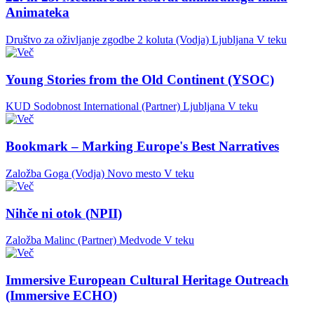
Animateka
Društvo za oživljanje zgodbe 2 koluta (Vodja)
Ljubljana
V teku
Young Stories from the Old Continent (YSOC)
KUD Sodobnost International (Partner)
Ljubljana
V teku
Bookmark – Marking Europe's Best Narratives
Založba Goga (Vodja)
Novo mesto
V teku
Nihče ni otok (NPII)
Založba Malinc (Partner)
Medvode
V teku
Immersive European Cultural Heritage Outreach
(Immersive ECHO)