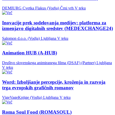
DEMIURG Cvetka Flakus (Vodja)
Črni vrh
V teku
Inovacije prek sodelovanja medijev: platforma za
izmenjavo digitalnih sredstev (MEDEXCHANGE24)
Salomon d.o.o. (Vodja)
Ljubljana
V teku
Animation HUB (A-HUB)
Društvo slovenskega animiranega filma (DSAF) (Partner)
Ljubljana
V teku
Word: Izboljšanje percepcije, kroženja in razvoja
trga evropskih grafičnih romanov
VigeVageKnjige (Vodja)
Ljubljana
V teku
Roma Soul Food (ROMASOUL)