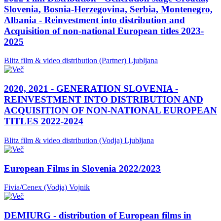
Slovenia, Bosnia-Herzegovina, Serbia, Montenegro,
Albania - Reinvestment into distribution and
Acquisition of non-national European titles 2023-
2025
Blitz film & video distribution (Partner)
Ljubljana
2020, 2021 - GENERATION SLOVENIA -
REINVESTMENT INTO DISTRIBUTION AND
ACQUISITION OF NON-NATIONAL EUROPEAN
TITLES 2022-2024
Blitz film & video distribution (Vodja)
Ljubljana
European Films in Slovenia 2022/2023
Fivia/Cenex (Vodja)
Vojnik
DEMIURG - distribution of European films in