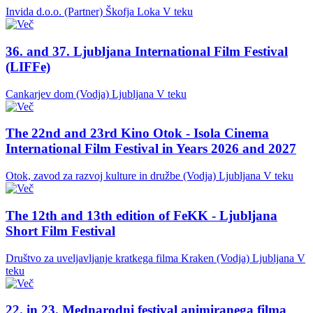
Invida d.o.o. (Partner)
Škofja Loka
V teku
36. and 37. Ljubljana International Film Festival
(LIFFe)
Cankarjev dom (Vodja)
Ljubljana
V teku
The 22nd and 23rd Kino Otok - Isola Cinema
International Film Festival in Years 2026 and 2027
Otok, zavod za razvoj kulture in družbe (Vodja)
Ljubljana
V teku
The 12th and 13th edition of FeKK - Ljubljana
Short Film Festival
Društvo za uveljavljanje kratkega filma Kraken (Vodja)
Ljubljana
V
teku
22. in 23. Mednarodni festival animiranega filma