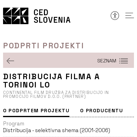
Preskoči
to
vsebine
PODPRTI PROJEKTI
SEZNAM
DISTRIBUCIJA FILMA A
TORINOI LO
CONTINENTAL FILM DRUŽBA ZA DISTRIBUCIJO IN
PROMOCIJO FILMOV D.O.O. (PARTNER)
O PODPRTEM PROJEKTU
O PRODUCENTU
Program
Distribucija - selektivna shema (2001-2006)