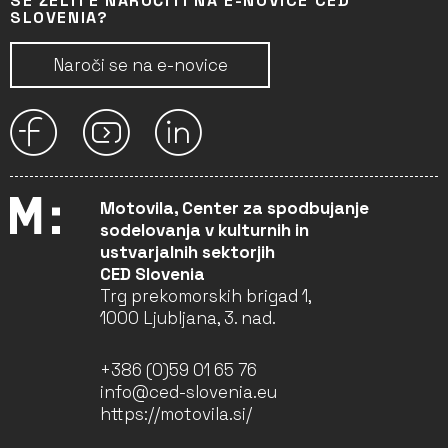
SE ŽELITE NAROČITI NA E-NOVICE CED
SLOVENIA?
Naroči se na e-novice
Motovila, Center za spodbujanje
sodelovanja v kulturnih in
ustvarjalnih sektorjih
CED Slovenia
Trg prekomorskih brigad 1,
1000 Ljubljana, 3. nad.
+386 (0)59 01 65 76
info@ced-slovenia.eu
https://motovila.si/