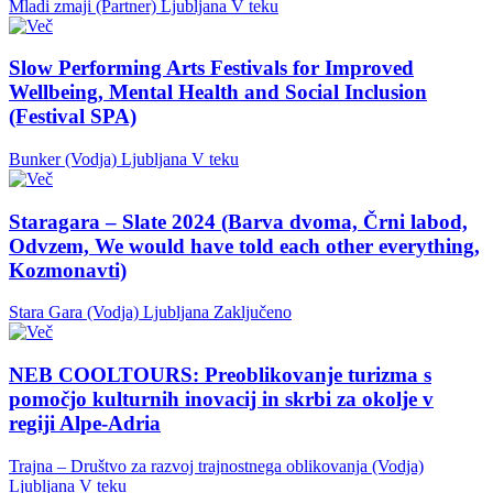
Mladi zmaji (Partner)
Ljubljana
V teku
Slow Performing Arts Festivals for Improved
Wellbeing, Mental Health and Social Inclusion
(Festival SPA)
Bunker (Vodja)
Ljubljana
V teku
Staragara – Slate 2024 (Barva dvoma, Črni labod,
Odvzem, We would have told each other everything,
Kozmonavti)
Stara Gara (Vodja)
Ljubljana
Zaključeno
NEB COOLTOURS: Preoblikovanje turizma s
pomočjo kulturnih inovacij in skrbi za okolje v
regiji Alpe-Adria
Trajna – Društvo za razvoj trajnostnega oblikovanja (Vodja)
Ljubljana
V teku