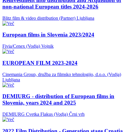
Reinvestment into distribution and Acquisition of
non-national European titles 2024-2026
Blitz film & video distribution (Partner)
Ljubljana
European films in Slovenia 2023/2024
Fivia/Cenex (Vodja)
Vojnik
EUROPEAN FILM 2023-2024
Cinemania Group, družba za filmsko tehnologijo, d.o.o. (Vodja)
Ljubljana
DEMIURG - distribution of European films in
Slovenia, years 2024 and 2025
DEMIURG Cvetka Flakus (Vodja)
Črni vrh
2022 Film Distribution - Generation stage Croatia,