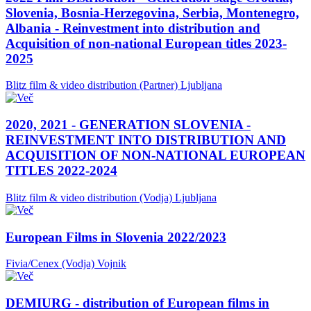
Slovenia, Bosnia-Herzegovina, Serbia, Montenegro,
Albania - Reinvestment into distribution and
Acquisition of non-national European titles 2023-
2025
Blitz film & video distribution (Partner)
Ljubljana
2020, 2021 - GENERATION SLOVENIA -
REINVESTMENT INTO DISTRIBUTION AND
ACQUISITION OF NON-NATIONAL EUROPEAN
TITLES 2022-2024
Blitz film & video distribution (Vodja)
Ljubljana
European Films in Slovenia 2022/2023
Fivia/Cenex (Vodja)
Vojnik
DEMIURG - distribution of European films in