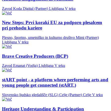
Zavod Koda Digital (Partner)
Ljubljana
V teku
New Steps: Prvi koraki EU za podporo plesalcem
pri prehodu kariere
Plesno, športno, umetniško in kulturno društvo Mimi (Partner)
Ljubljana
V teku
Brave Creative Producers (BCP)
Zavod Emanat (Vodja)
Ljubljana
V teku
stART point - a platform where performing arts and
young people get connected (stART.)
Slovensko ljudsko gledališče (SLG) Celje (Partner)
Celje
V teku
Heritage Understanding & Participation