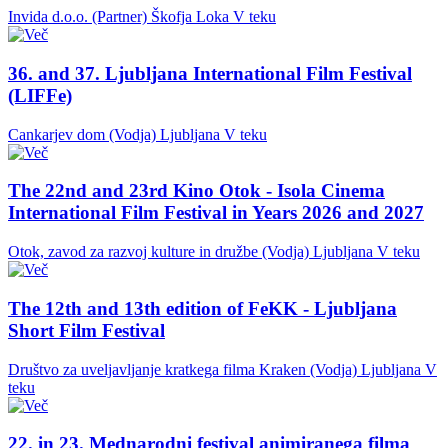
Invida d.o.o. (Partner)
Škofja Loka
V teku
36. and 37. Ljubljana International Film Festival
(LIFFe)
Cankarjev dom (Vodja)
Ljubljana
V teku
The 22nd and 23rd Kino Otok - Isola Cinema
International Film Festival in Years 2026 and 2027
Otok, zavod za razvoj kulture in družbe (Vodja)
Ljubljana
V teku
The 12th and 13th edition of FeKK - Ljubljana
Short Film Festival
Društvo za uveljavljanje kratkega filma Kraken (Vodja)
Ljubljana
V
teku
22. in 23. Mednarodni festival animiranega filma