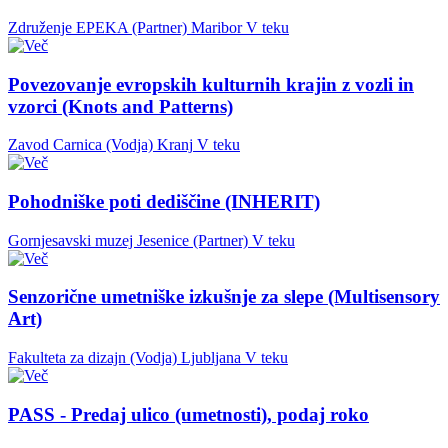
Združenje EPEKA (Partner)
Maribor
V teku
Povezovanje evropskih kulturnih krajin z vozli in
vzorci (Knots and Patterns)
Zavod Carnica (Vodja)
Kranj
V teku
Pohodniške poti dediščine (INHERIT)
Gornjesavski muzej Jesenice (Partner)
V teku
Senzorične umetniške izkušnje za slepe (Multisensory
Art)
Fakulteta za dizajn (Vodja)
Ljubljana
V teku
PASS - Predaj ulico (umetnosti), podaj roko