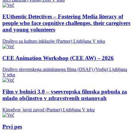
EUthentic Detectives – Fostering Media literacy of
people who face cognitive challenges, their caregivers
and young volunteers
Društvo za kulturo inkluzije (Partner)
Ljubljana
V teku
CEE Animation Workshop (CEE AW) – 2026
Društvo slovenskega animiranega filma (DSAF) (Vodja)
Ljubljana
V teku
Film v bolnici 3.0 – vseevropska filmska pobuda za
mlado občinstvo v zdravstvenih ustanovah
Kinodvor, javni zavod (Partner)
Ljubljana
V teku
Prvi pes