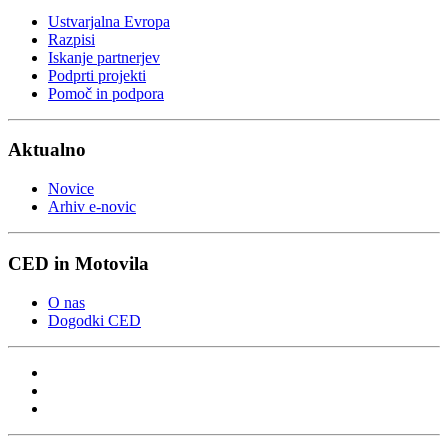
Ustvarjalna Evropa
Razpisi
Iskanje partnerjev
Podprti projekti
Pomoč in podpora
Aktualno
Novice
Arhiv e-novic
CED in Motovila
O nas
Dogodki CED