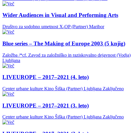
Wider Audiences in Visual and Performing Arts
Društvo za sodobno umetnost X-OP (Partner)
Maribor
Blue series – The Making of Europe 2003 (5 knjig)
Založba /*cf. Zavod za založniško in raziskovalno dejavnost (Vodja)
Ljubljana
LIVEUROPE – 2017–2021 (4. leto)
Center urbane kulture Kino Šiška (Partner)
Ljubljana
Zaključeno
LIVEUROPE – 2017–2021 (3. leto)
Center urbane kulture Kino Šiška (Partner)
Ljubljana
Zaključeno