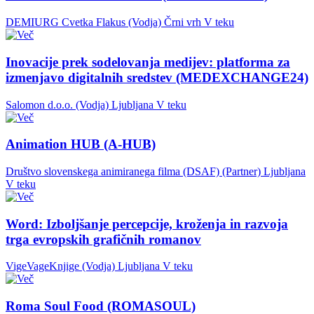
DEMIURG Cvetka Flakus (Vodja)
Črni vrh
V teku
Inovacije prek sodelovanja medijev: platforma za
izmenjavo digitalnih sredstev (MEDEXCHANGE24)
Salomon d.o.o. (Vodja)
Ljubljana
V teku
Animation HUB (A-HUB)
Društvo slovenskega animiranega filma (DSAF) (Partner)
Ljubljana
V teku
Word: Izboljšanje percepcije, kroženja in razvoja
trga evropskih grafičnih romanov
VigeVageKnjige (Vodja)
Ljubljana
V teku
Roma Soul Food (ROMASOUL)