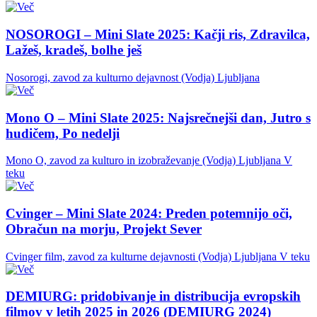
NOSOROGI – Mini Slate 2025: Kačji ris, Zdravilca,
Lažeš, kradeš, bolhe ješ
Nosorogi, zavod za kulturno dejavnost (Vodja)
Ljubljana
Mono O – Mini Slate 2025: Najsrečnejši dan, Jutro s
hudičem, Po nedelji
Mono O, zavod za kulturo in izobraževanje (Vodja)
Ljubljana
V
teku
Cvinger – Mini Slate 2024: Preden potemnijo oči,
Obračun na morju, Projekt Sever
Cvinger film, zavod za kulturne dejavnosti (Vodja)
Ljubljana
V teku
DEMIURG: pridobivanje in distribucija evropskih
filmov v letih 2025 in 2026 (DEMIURG 2024)