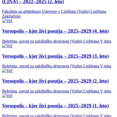
(LINA) – 2022–2025 (2. leto)
Fakulteta za arhitekturo Univerze v Ljubljani (Vodja)
Ljubljana
Zaključeno
Versopolis – kjer živi poezija – 2025–2029 (4. leto)
Beletrina, zavod za založniško dejavnost (Vodja)
Ljubljana
V teku
Versopolis – kjer živi poezija – 2025–2029 (3. leto)
Beletrina, zavod za založniško dejavnost (Vodja)
Ljubljana
V teku
Versopolis – kjer živi poezija – 2025–2029 (2. leto)
Beletrina, zavod za založniško dejavnost (Vodja)
Ljubljana
V teku
Versopolis – kjer živi poezija – 2025–2029 (1. leto)
Beletrina, zavod za založniško dejavnost (Vodja)
Ljubljana
V teku