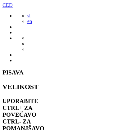
Preskoči
CED
to
sl
vsebine
en
PISAVA
VELIKOST
UPORABITE
CTRL+
ZA
POVEČAVO
CTRL-
ZA
POMANJŠAVO