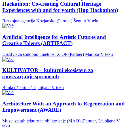
Hackathon: Co-creating Cultural Heritage
Experiences with and for youth (Hup Hackathon)
Razvojna agencija Kozjansko (Partner)
Šentjur
V teku
Artificial Intelligence for Artistic Futures and
Creative Talents (ARTIFACT)
Društvo za sodobno umetnost X-OP (Partner)
Maribor
V teku
KULTIVATOR – kulturni ekosistem za
soustvarjanje sprememb
Bunker (Partner)
Ljubljana
V teku
Architecture With an Approach to Regeneration and
Empowerment (AWARE)
Muzej za arhitekturo in oblikovanje (MAO) (Partner)
Ljubljana
V
teku