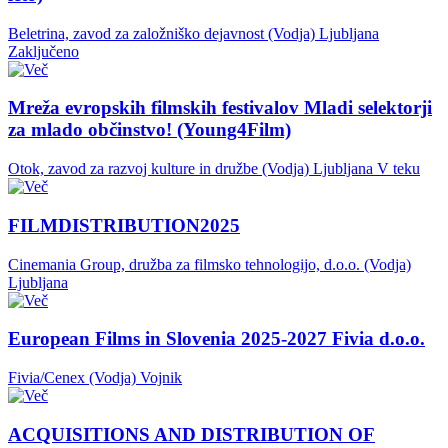
Beletrina, zavod za založniško dejavnost (Vodja)
Ljubljana
Zaključeno
Mreža evropskih filmskih festivalov Mladi selektorji
za mlado občinstvo! (Young4Film)
Otok, zavod za razvoj kulture in družbe (Vodja)
Ljubljana
V teku
FILMDISTRIBUTION2025
Cinemania Group, družba za filmsko tehnologijo, d.o.o. (Vodja)
Ljubljana
European Films in Slovenia 2025-2027 Fivia d.o.o.
Fivia/Cenex (Vodja)
Vojnik
ACQUISITIONS AND DISTRIBUTION OF