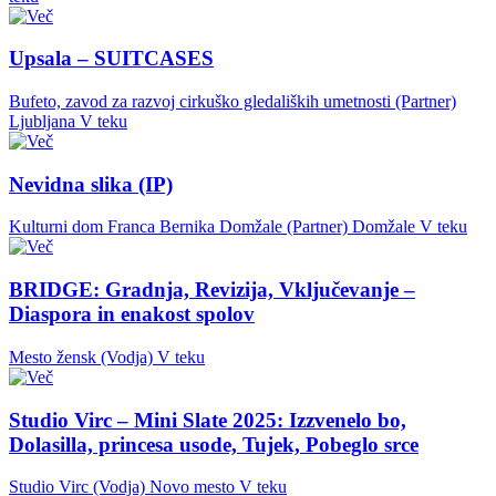
Upsala – SUITCASES
Bufeto, zavod za razvoj cirkuško gledaliških umetnosti (Partner)
Ljubljana
V teku
Nevidna slika (IP)
Kulturni dom Franca Bernika Domžale (Partner)
Domžale
V teku
BRIDGE: Gradnja, Revizija, Vključevanje –
Diaspora in enakost spolov
Mesto žensk (Vodja)
V teku
Studio Virc – Mini Slate 2025: Izzvenelo bo,
Dolasilla, princesa usode, Tujek, Pobeglo srce
Studio Virc (Vodja)
Novo mesto
V teku