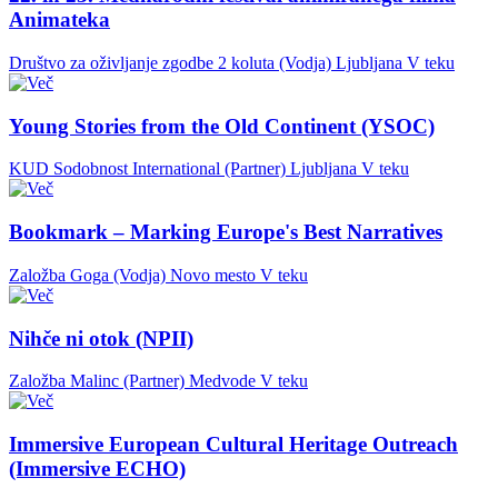
Animateka
Društvo za oživljanje zgodbe 2 koluta (Vodja)
Ljubljana
V teku
Young Stories from the Old Continent (YSOC)
KUD Sodobnost International (Partner)
Ljubljana
V teku
Bookmark – Marking Europe's Best Narratives
Založba Goga (Vodja)
Novo mesto
V teku
Nihče ni otok (NPII)
Založba Malinc (Partner)
Medvode
V teku
Immersive European Cultural Heritage Outreach
(Immersive ECHO)