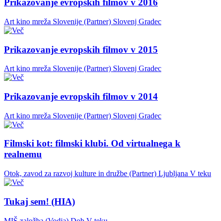
Prikazovanje evropskih filmov v 2016
Art kino mreža Slovenije (Partner)
Slovenj Gradec
Prikazovanje evropskih filmov v 2015
Art kino mreža Slovenije (Partner)
Slovenj Gradec
Prikazovanje evropskih filmov v 2014
Art kino mreža Slovenije (Partner)
Slovenj Gradec
Filmski kot: filmski klubi. Od virtualnega k
realnemu
Otok, zavod za razvoj kulture in družbe (Partner)
Ljubljana
V teku
Tukaj sem! (HIA)
MIŠ založba (Vodja)
Dob
V teku