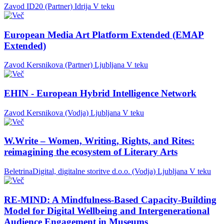
Zavod ID20 (Partner)
Idrija
V teku
European Media Art Platform Extended (EMAP
Extended)
Zavod Kersnikova (Partner)
Ljubljana
V teku
EHIN - European Hybrid Intelligence Network
Zavod Kersnikova (Vodja)
Ljubljana
V teku
W.Write – Women, Writing, Rights, and Rites:
reimagining the ecosystem of Literary Arts
BeletrinaDigital, digitalne storitve d.o.o. (Vodja)
Ljubljana
V teku
RE-MIND: A Mindfulness-Based Capacity-Building
Model for Digital Wellbeing and Intergenerational
Audience Engagement in Museums