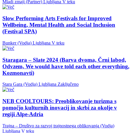
Mladi zmaji (Partner)
Ljubljana
V teku
Slow Performing Arts Festivals for Improved
Wellbeing, Mental Health and Social Inclusion
(Festival SPA)
Bunker (Vodja)
Ljubljana
V teku
Staragara – Slate 2024 (Barva dvoma, Črni labod,
Odvzem, We would have told each other everything,
Kozmonavti)
Stara Gara (Vodja)
Ljubljana
Zaključeno
NEB COOLTOURS: Preoblikovanje turizma s
pomočjo kulturnih inovacij in skrbi za okolje v
regiji Alpe-Adria
Trajna – Društvo za razvoj trajnostnega oblikovanja (Vodja)
Ljubljana
V teku