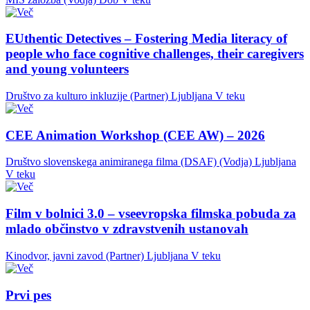
EUthentic Detectives – Fostering Media literacy of
people who face cognitive challenges, their caregivers
and young volunteers
Društvo za kulturo inkluzije (Partner)
Ljubljana
V teku
CEE Animation Workshop (CEE AW) – 2026
Društvo slovenskega animiranega filma (DSAF) (Vodja)
Ljubljana
V teku
Film v bolnici 3.0 – vseevropska filmska pobuda za
mlado občinstvo v zdravstvenih ustanovah
Kinodvor, javni zavod (Partner)
Ljubljana
V teku
Prvi pes