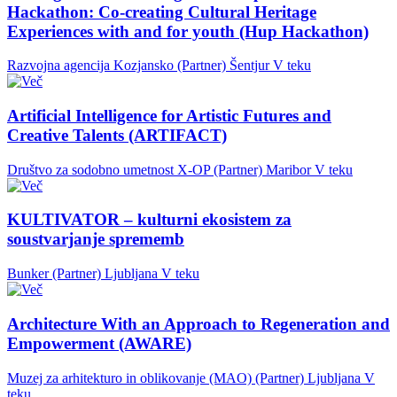
Hackathon: Co-creating Cultural Heritage
Experiences with and for youth (Hup Hackathon)
Razvojna agencija Kozjansko (Partner)
Šentjur
V teku
Artificial Intelligence for Artistic Futures and
Creative Talents (ARTIFACT)
Društvo za sodobno umetnost X-OP (Partner)
Maribor
V teku
KULTIVATOR – kulturni ekosistem za
soustvarjanje sprememb
Bunker (Partner)
Ljubljana
V teku
Architecture With an Approach to Regeneration and
Empowerment (AWARE)
Muzej za arhitekturo in oblikovanje (MAO) (Partner)
Ljubljana
V
teku