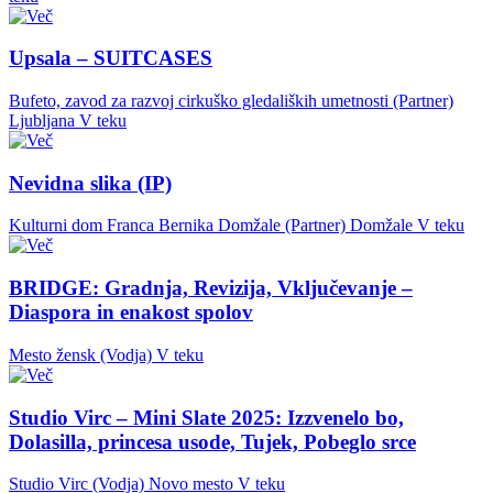
Upsala – SUITCASES
Bufeto, zavod za razvoj cirkuško gledaliških umetnosti (Partner)
Ljubljana
V teku
Nevidna slika (IP)
Kulturni dom Franca Bernika Domžale (Partner)
Domžale
V teku
BRIDGE: Gradnja, Revizija, Vključevanje –
Diaspora in enakost spolov
Mesto žensk (Vodja)
V teku
Studio Virc – Mini Slate 2025: Izzvenelo bo,
Dolasilla, princesa usode, Tujek, Pobeglo srce
Studio Virc (Vodja)
Novo mesto
V teku