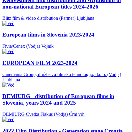
Reinvestment into distribution and Acquisition of
non-national European titles 2024-2026
Blitz film & video distribution (Partner)
Ljubljana
European films in Slovenia 2023/2024
Fivia/Cenex (Vodja)
Vojnik
EUROPEAN FILM 2023-2024
Cinemania Group, družba za filmsko tehnologijo, d.o.o. (Vodja)
Ljubljana
DEMIURG - distribution of European films in
Slovenia, years 2024 and 2025
DEMIURG Cvetka Flakus (Vodja)
Črni vrh
2022 Film Distribution - Generation stage Croatia,