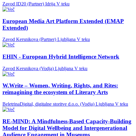
Zavod ID20 (Partner)
Idrija
V teku
European Media Art Platform Extended (EMAP
Extended)
Zavod Kersnikova (Partner)
Ljubljana
V teku
EHIN - European Hybrid Intelligence Network
Zavod Kersnikova (Vodja)
Ljubljana
V teku
W.Write – Women, Writing, Rights, and Rites:
reimagining the ecosystem of Literary Arts
BeletrinaDigital, digitalne storitve d.o.o. (Vodja)
Ljubljana
V teku
RE-MIND: A Mindfulness-Based Capacity-Building
Model for Digital Wellbeing and Intergenerational
Audience Engagement in Museums