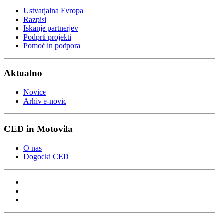
Ustvarjalna Evropa
Razpisi
Iskanje partnerjev
Podprti projekti
Pomoč in podpora
Aktualno
Novice
Arhiv e-novic
CED in Motovila
O nas
Dogodki CED