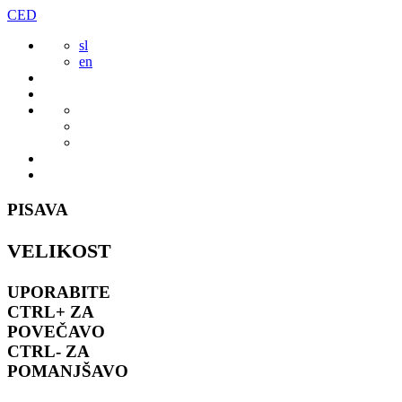
Preskoči
CED
to
sl
vsebine
en
PISAVA
VELIKOST
UPORABITE
CTRL+
ZA
POVEČAVO
CTRL-
ZA
POMANJŠAVO