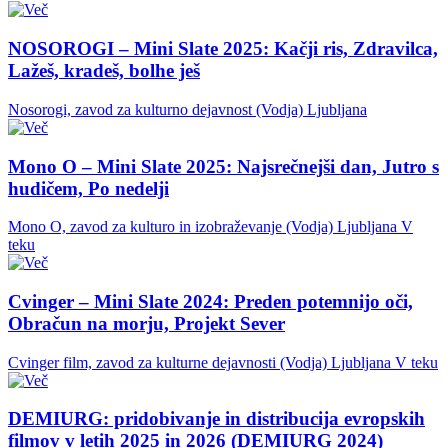
NOSOROGI – Mini Slate 2025: Kačji ris, Zdravilca,
Lažeš, kradeš, bolhe ješ
Nosorogi, zavod za kulturno dejavnost (Vodja)
Ljubljana
Mono O – Mini Slate 2025: Najsrečnejši dan, Jutro s
hudičem, Po nedelji
Mono O, zavod za kulturo in izobraževanje (Vodja)
Ljubljana
V
teku
Cvinger – Mini Slate 2024: Preden potemnijo oči,
Obračun na morju, Projekt Sever
Cvinger film, zavod za kulturne dejavnosti (Vodja)
Ljubljana
V teku
DEMIURG: pridobivanje in distribucija evropskih
filmov v letih 2025 in 2026 (DEMIURG 2024)