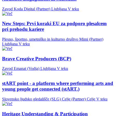
Zavod Koda Digital (Partner)
Ljubljana
V teku
New Steps: Prvi koraki EU za podporo plesalcem
pri prehodu kariere
Plesno, športno, umetniško in kulturno društvo Mimi (Partner)
Ljubljana
V teku
Brave Creative Producers (BCP)
Zavod Emanat (Vodja)
Ljubljana
V teku
stART point - a platform where performing arts and
young people get connected (stART.)
Slovensko ljudsko gledališče (SLG) Celje (Partner)
Celje
V teku
Heritage Understanding & Participation