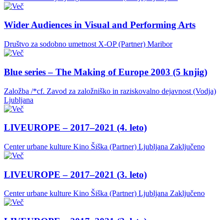
Wider Audiences in Visual and Performing Arts
Društvo za sodobno umetnost X-OP (Partner)
Maribor
Blue series – The Making of Europe 2003 (5 knjig)
Založba /*cf. Zavod za založniško in raziskovalno dejavnost (Vodja)
Ljubljana
LIVEUROPE – 2017–2021 (4. leto)
Center urbane kulture Kino Šiška (Partner)
Ljubljana
Zaključeno
LIVEUROPE – 2017–2021 (3. leto)
Center urbane kulture Kino Šiška (Partner)
Ljubljana
Zaključeno