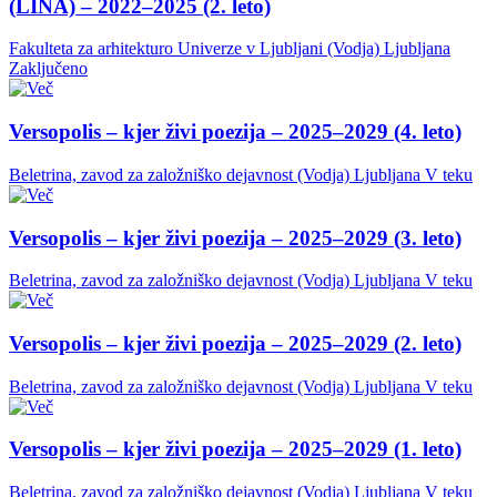
(LINA) – 2022–2025 (2. leto)
Fakulteta za arhitekturo Univerze v Ljubljani (Vodja)
Ljubljana
Zaključeno
Versopolis – kjer živi poezija – 2025–2029 (4. leto)
Beletrina, zavod za založniško dejavnost (Vodja)
Ljubljana
V teku
Versopolis – kjer živi poezija – 2025–2029 (3. leto)
Beletrina, zavod za založniško dejavnost (Vodja)
Ljubljana
V teku
Versopolis – kjer živi poezija – 2025–2029 (2. leto)
Beletrina, zavod za založniško dejavnost (Vodja)
Ljubljana
V teku
Versopolis – kjer živi poezija – 2025–2029 (1. leto)
Beletrina, zavod za založniško dejavnost (Vodja)
Ljubljana
V teku