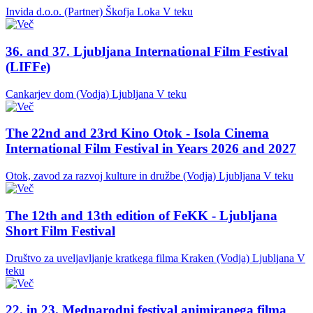
Invida d.o.o. (Partner)
Škofja Loka
V teku
36. and 37. Ljubljana International Film Festival
(LIFFe)
Cankarjev dom (Vodja)
Ljubljana
V teku
The 22nd and 23rd Kino Otok - Isola Cinema
International Film Festival in Years 2026 and 2027
Otok, zavod za razvoj kulture in družbe (Vodja)
Ljubljana
V teku
The 12th and 13th edition of FeKK - Ljubljana
Short Film Festival
Društvo za uveljavljanje kratkega filma Kraken (Vodja)
Ljubljana
V
teku
22. in 23. Mednarodni festival animiranega filma