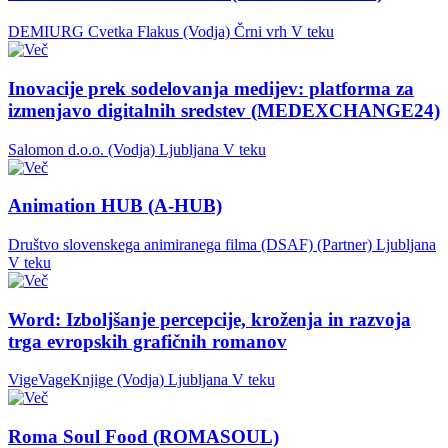
DEMIURG Cvetka Flakus (Vodja)
Črni vrh
V teku
Inovacije prek sodelovanja medijev: platforma za
izmenjavo digitalnih sredstev (MEDEXCHANGE24)
Salomon d.o.o. (Vodja)
Ljubljana
V teku
Animation HUB (A-HUB)
Društvo slovenskega animiranega filma (DSAF) (Partner)
Ljubljana
V teku
Word: Izboljšanje percepcije, kroženja in razvoja
trga evropskih grafičnih romanov
VigeVageKnjige (Vodja)
Ljubljana
V teku
Roma Soul Food (ROMASOUL)