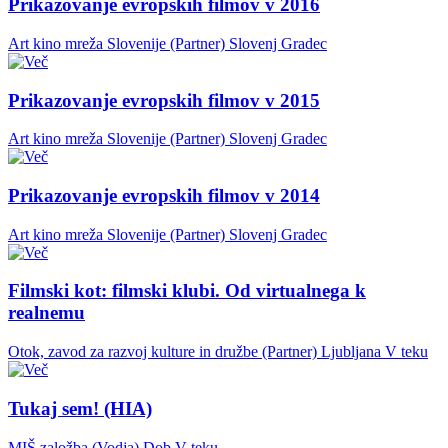
Prikazovanje evropskih filmov v 2016
Art kino mreža Slovenije (Partner)
Slovenj Gradec
Prikazovanje evropskih filmov v 2015
Art kino mreža Slovenije (Partner)
Slovenj Gradec
Prikazovanje evropskih filmov v 2014
Art kino mreža Slovenije (Partner)
Slovenj Gradec
Filmski kot: filmski klubi. Od virtualnega k
realnemu
Otok, zavod za razvoj kulture in družbe (Partner)
Ljubljana
V teku
Tukaj sem! (HIA)
MIŠ založba (Vodja)
Dob
V teku