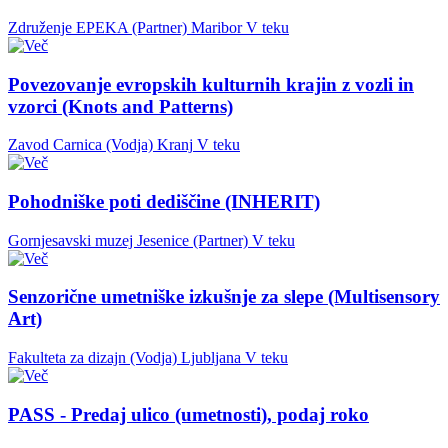
Združenje EPEKA (Partner)
Maribor
V teku
Povezovanje evropskih kulturnih krajin z vozli in
vzorci (Knots and Patterns)
Zavod Carnica (Vodja)
Kranj
V teku
Pohodniške poti dediščine (INHERIT)
Gornjesavski muzej Jesenice (Partner)
V teku
Senzorične umetniške izkušnje za slepe (Multisensory
Art)
Fakulteta za dizajn (Vodja)
Ljubljana
V teku
PASS - Predaj ulico (umetnosti), podaj roko