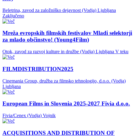
Beletrina, zavod za založniško dejavnost (Vodja)
Ljubljana
Zaključeno
Mreža evropskih filmskih festivalov Mladi selektorji
za mlado občinstvo! (Young4Film)
Otok, zavod za razvoj kulture in družbe (Vodja)
Ljubljana
V teku
FILMDISTRIBUTION2025
Cinemania Group, družba za filmsko tehnologijo, d.o.o. (Vodja)
Ljubljana
European Films in Slovenia 2025-2027 Fivia d.o.o.
Fivia/Cenex (Vodja)
Vojnik
ACQUISITIONS AND DISTRIBUTION OF