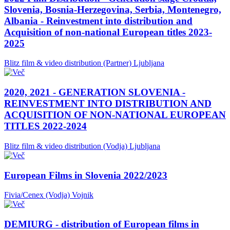
Slovenia, Bosnia-Herzegovina, Serbia, Montenegro,
Albania - Reinvestment into distribution and
Acquisition of non-national European titles 2023-
2025
Blitz film & video distribution (Partner)
Ljubljana
2020, 2021 - GENERATION SLOVENIA -
REINVESTMENT INTO DISTRIBUTION AND
ACQUISITION OF NON-NATIONAL EUROPEAN
TITLES 2022-2024
Blitz film & video distribution (Vodja)
Ljubljana
European Films in Slovenia 2022/2023
Fivia/Cenex (Vodja)
Vojnik
DEMIURG - distribution of European films in