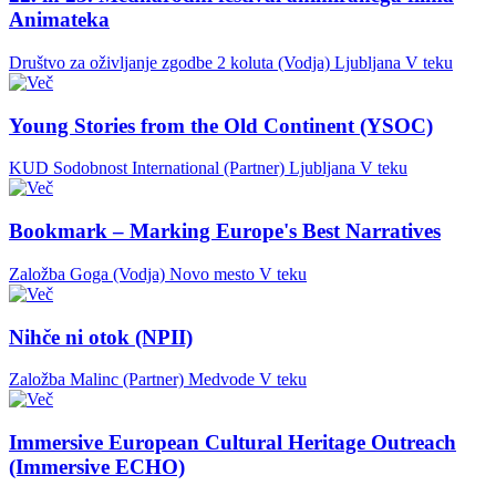
Animateka
Društvo za oživljanje zgodbe 2 koluta (Vodja)
Ljubljana
V teku
Young Stories from the Old Continent (YSOC)
KUD Sodobnost International (Partner)
Ljubljana
V teku
Bookmark – Marking Europe's Best Narratives
Založba Goga (Vodja)
Novo mesto
V teku
Nihče ni otok (NPII)
Založba Malinc (Partner)
Medvode
V teku
Immersive European Cultural Heritage Outreach
(Immersive ECHO)