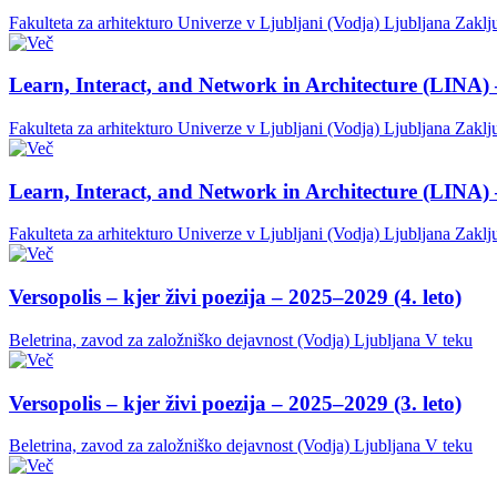
Fakulteta za arhitekturo Univerze v Ljubljani (Vodja)
Ljubljana
Zaklj
Learn, Interact, and Network in Architecture (LINA) 
Fakulteta za arhitekturo Univerze v Ljubljani (Vodja)
Ljubljana
Zaklj
Learn, Interact, and Network in Architecture (LINA) 
Fakulteta za arhitekturo Univerze v Ljubljani (Vodja)
Ljubljana
Zaklj
Versopolis – kjer živi poezija – 2025–2029 (4. leto)
Beletrina, zavod za založniško dejavnost (Vodja)
Ljubljana
V teku
Versopolis – kjer živi poezija – 2025–2029 (3. leto)
Beletrina, zavod za založniško dejavnost (Vodja)
Ljubljana
V teku