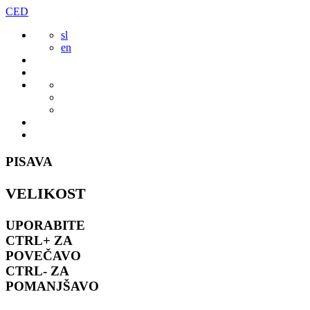
Preskoči
CED
to
sl
vsebine
en
PISAVA
VELIKOST
UPORABITE
CTRL+
ZA
POVEČAVO
CTRL-
ZA
POMANJŠAVO