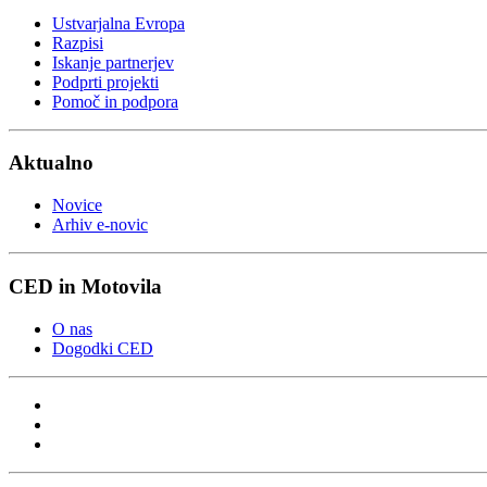
Ustvarjalna Evropa
Razpisi
Iskanje partnerjev
Podprti projekti
Pomoč in podpora
Aktualno
Novice
Arhiv e-novic
CED in Motovila
O nas
Dogodki CED