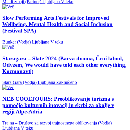
Mladi zmaji (Partner)
Ljubljana
V teku
Slow Performing Arts Festivals for Improved
Wellbeing, Mental Health and Social Inclusion
(Festival SPA)
Bunker (Vodja)
Ljubljana
V teku
Staragara – Slate 2024 (Barva dvoma, Črni labod,
Odvzem, We would have told each other everything,
Kozmonavti)
Stara Gara (Vodja)
Ljubljana
Zaključeno
NEB COOLTOURS: Preoblikovanje turizma s
pomočjo kulturnih inovacij in skrbi za okolje v
regiji Alpe-Adria
Trajna – Društvo za razvoj trajnostnega oblikovanja (Vodja)
Ljubljana
V teku