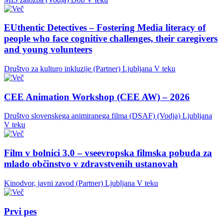
EUthentic Detectives – Fostering Media literacy of
people who face cognitive challenges, their caregivers
and young volunteers
Društvo za kulturo inkluzije (Partner)
Ljubljana
V teku
CEE Animation Workshop (CEE AW) – 2026
Društvo slovenskega animiranega filma (DSAF) (Vodja)
Ljubljana
V teku
Film v bolnici 3.0 – vseevropska filmska pobuda za
mlado občinstvo v zdravstvenih ustanovah
Kinodvor, javni zavod (Partner)
Ljubljana
V teku
Prvi pes