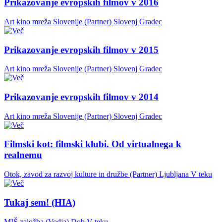
Prikazovanje evropskih filmov v 2016
Art kino mreža Slovenije (Partner)
Slovenj Gradec
Prikazovanje evropskih filmov v 2015
Art kino mreža Slovenije (Partner)
Slovenj Gradec
Prikazovanje evropskih filmov v 2014
Art kino mreža Slovenije (Partner)
Slovenj Gradec
Filmski kot: filmski klubi. Od virtualnega k
realnemu
Otok, zavod za razvoj kulture in družbe (Partner)
Ljubljana
V teku
Tukaj sem! (HIA)
MIŠ založba (Vodja)
Dob
V teku