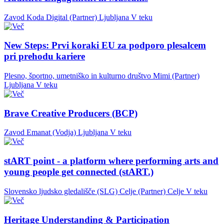
Zavod Koda Digital (Partner)
Ljubljana
V teku
New Steps: Prvi koraki EU za podporo plesalcem
pri prehodu kariere
Plesno, športno, umetniško in kulturno društvo Mimi (Partner)
Ljubljana
V teku
Brave Creative Producers (BCP)
Zavod Emanat (Vodja)
Ljubljana
V teku
stART point - a platform where performing arts and
young people get connected (stART.)
Slovensko ljudsko gledališče (SLG) Celje (Partner)
Celje
V teku
Heritage Understanding & Participation