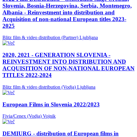
Slovenia, Bosnia-Herzegovina, Serbia, Montenegro,
Albania - Reinvestment into distribution and
Acquisition of non-national European titles 2023-
2025
Blitz film & video distribution (Partner)
Ljubljana
2020, 2021 - GENERATION SLOVENIA -
REINVESTMENT INTO DISTRIBUTION AND
ACQUISITION OF NON-NATIONAL EUROPEAN
TITLES 2022-2024
Blitz film & video distribution (Vodja)
Ljubljana
European Films in Slovenia 2022/2023
Fivia/Cenex (Vodja)
Vojnik
DEMIURG - distribution of European films in