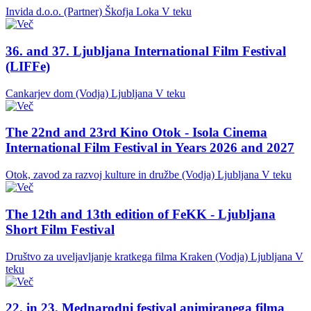
Invida d.o.o. (Partner)
Škofja Loka
V teku
36. and 37. Ljubljana International Film Festival
(LIFFe)
Cankarjev dom (Vodja)
Ljubljana
V teku
The 22nd and 23rd Kino Otok - Isola Cinema
International Film Festival in Years 2026 and 2027
Otok, zavod za razvoj kulture in družbe (Vodja)
Ljubljana
V teku
The 12th and 13th edition of FeKK - Ljubljana
Short Film Festival
Društvo za uveljavljanje kratkega filma Kraken (Vodja)
Ljubljana
V
teku
22. in 23. Mednarodni festival animiranega filma