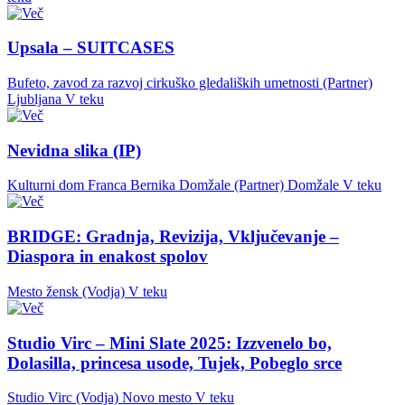
Upsala – SUITCASES
Bufeto, zavod za razvoj cirkuško gledaliških umetnosti (Partner)
Ljubljana
V teku
Nevidna slika (IP)
Kulturni dom Franca Bernika Domžale (Partner)
Domžale
V teku
BRIDGE: Gradnja, Revizija, Vključevanje –
Diaspora in enakost spolov
Mesto žensk (Vodja)
V teku
Studio Virc – Mini Slate 2025: Izzvenelo bo,
Dolasilla, princesa usode, Tujek, Pobeglo srce
Studio Virc (Vodja)
Novo mesto
V teku