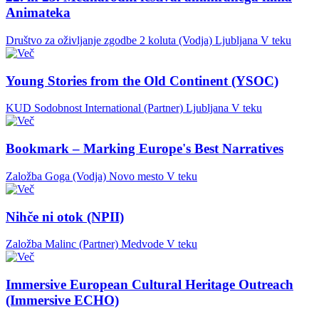
Animateka
Društvo za oživljanje zgodbe 2 koluta (Vodja)
Ljubljana
V teku
Young Stories from the Old Continent (YSOC)
KUD Sodobnost International (Partner)
Ljubljana
V teku
Bookmark – Marking Europe's Best Narratives
Založba Goga (Vodja)
Novo mesto
V teku
Nihče ni otok (NPII)
Založba Malinc (Partner)
Medvode
V teku
Immersive European Cultural Heritage Outreach
(Immersive ECHO)