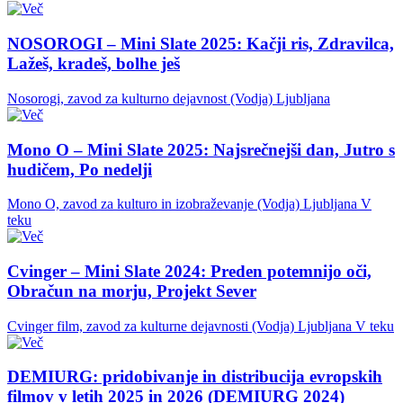
NOSOROGI – Mini Slate 2025: Kačji ris, Zdravilca,
Lažeš, kradeš, bolhe ješ
Nosorogi, zavod za kulturno dejavnost (Vodja)
Ljubljana
Mono O – Mini Slate 2025: Najsrečnejši dan, Jutro s
hudičem, Po nedelji
Mono O, zavod za kulturo in izobraževanje (Vodja)
Ljubljana
V
teku
Cvinger – Mini Slate 2024: Preden potemnijo oči,
Obračun na morju, Projekt Sever
Cvinger film, zavod za kulturne dejavnosti (Vodja)
Ljubljana
V teku
DEMIURG: pridobivanje in distribucija evropskih
filmov v letih 2025 in 2026 (DEMIURG 2024)