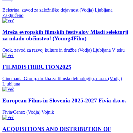
Beletrina, zavod za založniško dejavnost (Vodja)
Ljubljana
Zaključeno
Mreža evropskih filmskih festivalov Mladi selektorji
za mlado občinstvo! (Young4Film)
Otok, zavod za razvoj kulture in družbe (Vodja)
Ljubljana
V teku
FILMDISTRIBUTION2025
Cinemania Group, družba za filmsko tehnologijo, d.o.o. (Vodja)
Ljubljana
European Films in Slovenia 2025-2027 Fivia d.o.o.
Fivia/Cenex (Vodja)
Vojnik
ACQUISITIONS AND DISTRIBUTION OF