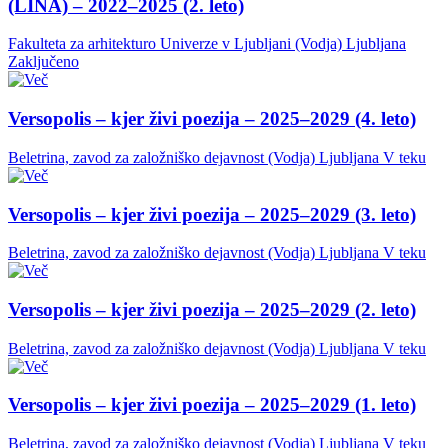
(LINA) – 2022–2025 (2. leto)
Fakulteta za arhitekturo Univerze v Ljubljani (Vodja)
Ljubljana
Zaključeno
Versopolis – kjer živi poezija – 2025–2029 (4. leto)
Beletrina, zavod za založniško dejavnost (Vodja)
Ljubljana
V teku
Versopolis – kjer živi poezija – 2025–2029 (3. leto)
Beletrina, zavod za založniško dejavnost (Vodja)
Ljubljana
V teku
Versopolis – kjer živi poezija – 2025–2029 (2. leto)
Beletrina, zavod za založniško dejavnost (Vodja)
Ljubljana
V teku
Versopolis – kjer živi poezija – 2025–2029 (1. leto)
Beletrina, zavod za založniško dejavnost (Vodja)
Ljubljana
V teku