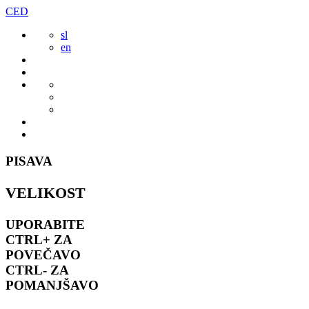
Preskoči
CED
to
sl
vsebine
en
PISAVA
VELIKOST
UPORABITE
CTRL+
ZA
POVEČAVO
CTRL-
ZA
POMANJŠAVO