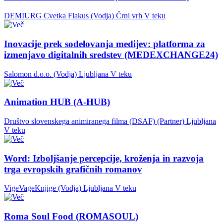
DEMIURG Cvetka Flakus (Vodja)
Črni vrh
V teku
Inovacije prek sodelovanja medijev: platforma za
izmenjavo digitalnih sredstev (MEDEXCHANGE24)
Salomon d.o.o. (Vodja)
Ljubljana
V teku
Animation HUB (A-HUB)
Društvo slovenskega animiranega filma (DSAF) (Partner)
Ljubljana
V teku
Word: Izboljšanje percepcije, kroženja in razvoja
trga evropskih grafičnih romanov
VigeVageKnjige (Vodja)
Ljubljana
V teku
Roma Soul Food (ROMASOUL)