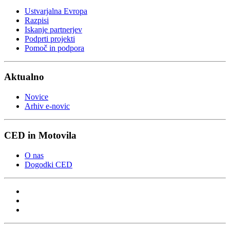
Ustvarjalna Evropa
Razpisi
Iskanje partnerjev
Podprti projekti
Pomoč in podpora
Aktualno
Novice
Arhiv e-novic
CED in Motovila
O nas
Dogodki CED