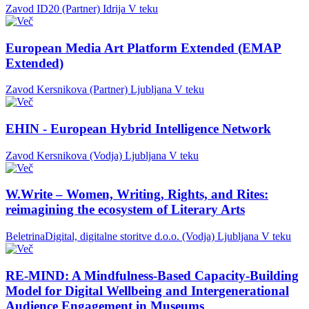
Zavod ID20 (Partner)
Idrija
V teku
European Media Art Platform Extended (EMAP
Extended)
Zavod Kersnikova (Partner)
Ljubljana
V teku
EHIN - European Hybrid Intelligence Network
Zavod Kersnikova (Vodja)
Ljubljana
V teku
W.Write – Women, Writing, Rights, and Rites:
reimagining the ecosystem of Literary Arts
BeletrinaDigital, digitalne storitve d.o.o. (Vodja)
Ljubljana
V teku
RE-MIND: A Mindfulness-Based Capacity-Building
Model for Digital Wellbeing and Intergenerational
Audience Engagement in Museums