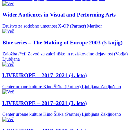
Wider Audiences in Visual and Performing Arts
Društvo za sodobno umetnost X-OP (Partner)
Maribor
Blue series – The Making of Europe 2003 (5 knjig)
Založba /*cf. Zavod za založniško in raziskovalno dejavnost (Vodja)
Ljubljana
LIVEUROPE – 2017–2021 (4. leto)
Center urbane kulture Kino Šiška (Partner)
Ljubljana
Zaključeno
LIVEUROPE – 2017–2021 (3. leto)
Center urbane kulture Kino Šiška (Partner)
Ljubljana
Zaključeno