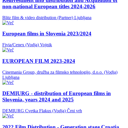
Reinvestment into distribution and Acquisition of
non-national European titles 2024-2026
Blitz film & video distribution (Partner)
Ljubljana
European films in Slovenia 2023/2024
Fivia/Cenex (Vodja)
Vojnik
EUROPEAN FILM 2023-2024
Cinemania Group, družba za filmsko tehnologijo, d.o.o. (Vodja)
Ljubljana
DEMIURG - distribution of European films in
Slovenia, years 2024 and 2025
DEMIURG Cvetka Flakus (Vodja)
Črni vrh
2022 Film Distribution - Generation stage Croatia,