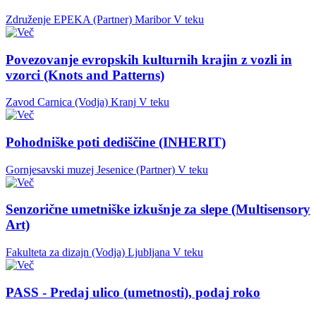
Združenje EPEKA (Partner)
Maribor
V teku
Povezovanje evropskih kulturnih krajin z vozli in
vzorci (Knots and Patterns)
Zavod Carnica (Vodja)
Kranj
V teku
Pohodniške poti dediščine (INHERIT)
Gornjesavski muzej Jesenice (Partner)
V teku
Senzorične umetniške izkušnje za slepe (Multisensory
Art)
Fakulteta za dizajn (Vodja)
Ljubljana
V teku
PASS - Predaj ulico (umetnosti), podaj roko