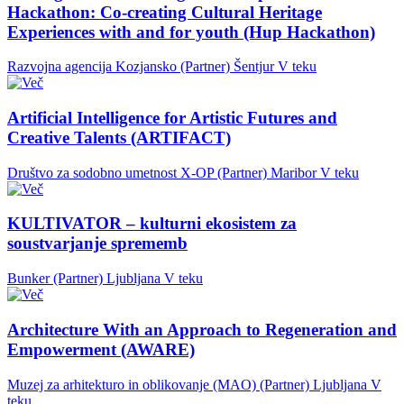
Hackathon: Co-creating Cultural Heritage
Experiences with and for youth (Hup Hackathon)
Razvojna agencija Kozjansko (Partner)
Šentjur
V teku
Artificial Intelligence for Artistic Futures and
Creative Talents (ARTIFACT)
Društvo za sodobno umetnost X-OP (Partner)
Maribor
V teku
KULTIVATOR – kulturni ekosistem za
soustvarjanje sprememb
Bunker (Partner)
Ljubljana
V teku
Architecture With an Approach to Regeneration and
Empowerment (AWARE)
Muzej za arhitekturo in oblikovanje (MAO) (Partner)
Ljubljana
V
teku