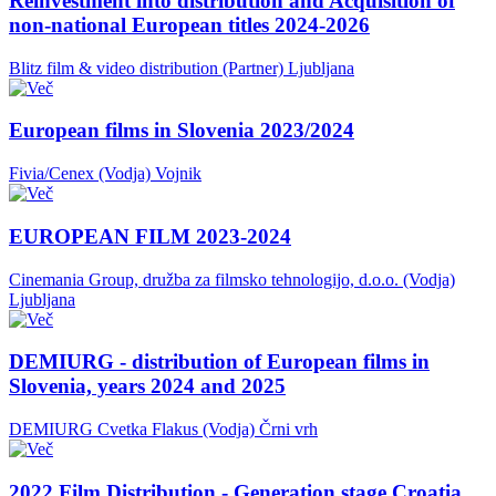
Reinvestment into distribution and Acquisition of
non-national European titles 2024-2026
Blitz film & video distribution (Partner)
Ljubljana
European films in Slovenia 2023/2024
Fivia/Cenex (Vodja)
Vojnik
EUROPEAN FILM 2023-2024
Cinemania Group, družba za filmsko tehnologijo, d.o.o. (Vodja)
Ljubljana
DEMIURG - distribution of European films in
Slovenia, years 2024 and 2025
DEMIURG Cvetka Flakus (Vodja)
Črni vrh
2022 Film Distribution - Generation stage Croatia,