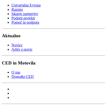
Ustvarjalna Evropa
Razpisi
Iskanje partnerjev
Podprti projekti
Pomoč in podpora
Aktualno
Novice
Arhiv e-novic
CED in Motovila
O nas
Dogodki CED