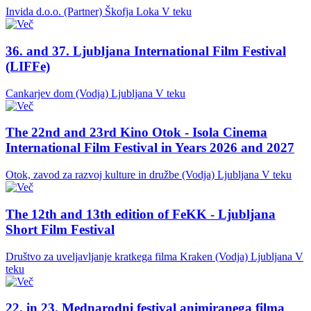
Invida d.o.o. (Partner)
Škofja Loka
V teku
36. and 37. Ljubljana International Film Festival
(LIFFe)
Cankarjev dom (Vodja)
Ljubljana
V teku
The 22nd and 23rd Kino Otok - Isola Cinema
International Film Festival in Years 2026 and 2027
Otok, zavod za razvoj kulture in družbe (Vodja)
Ljubljana
V teku
The 12th and 13th edition of FeKK - Ljubljana
Short Film Festival
Društvo za uveljavljanje kratkega filma Kraken (Vodja)
Ljubljana
V
teku
22. in 23. Mednarodni festival animiranega filma