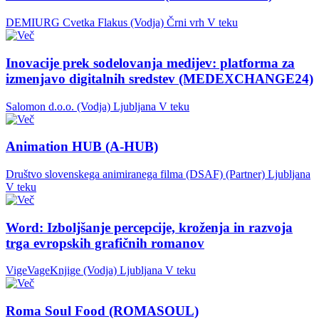
DEMIURG Cvetka Flakus (Vodja)
Črni vrh
V teku
Inovacije prek sodelovanja medijev: platforma za
izmenjavo digitalnih sredstev (MEDEXCHANGE24)
Salomon d.o.o. (Vodja)
Ljubljana
V teku
Animation HUB (A-HUB)
Društvo slovenskega animiranega filma (DSAF) (Partner)
Ljubljana
V teku
Word: Izboljšanje percepcije, kroženja in razvoja
trga evropskih grafičnih romanov
VigeVageKnjige (Vodja)
Ljubljana
V teku
Roma Soul Food (ROMASOUL)