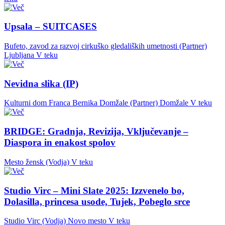
Upsala – SUITCASES
Bufeto, zavod za razvoj cirkuško gledaliških umetnosti (Partner)
Ljubljana
V teku
Nevidna slika (IP)
Kulturni dom Franca Bernika Domžale (Partner)
Domžale
V teku
BRIDGE: Gradnja, Revizija, Vključevanje –
Diaspora in enakost spolov
Mesto žensk (Vodja)
V teku
Studio Virc – Mini Slate 2025: Izzvenelo bo,
Dolasilla, princesa usode, Tujek, Pobeglo srce
Studio Virc (Vodja)
Novo mesto
V teku