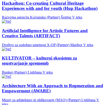
Hackathon: Co-creating Cultural Heritage
Experiences with and for youth (Hup Hackathon)
Razvojna agencija Kozjansko (Partner)
Šentjur
V teku
Artificial Intelligence for Artistic Futures and
Creative Talents (ARTIFACT)
Društvo za sodobno umetnost X-OP (Partner)
Maribor
V teku
KULTIVATOR – kulturni ekosistem za
soustvarjanje sprememb
Bunker (Partner)
Ljubljana
V teku
Architecture With an Approach to Regeneration and
Empowerment (AWARE)
Muzej za arhitekturo in oblikovanje (MAO) (Partner)
Ljubljana
V
teku