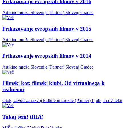
Prikazovanje evropskih filmov v 2016
Art kino mreža Slovenije (Partner)
Slovenj Gradec
Prikazovanje evropskih filmov v 2015
Art kino mreža Slovenije (Partner)
Slovenj Gradec
Prikazovanje evropskih filmov v 2014
Art kino mreža Slovenije (Partner)
Slovenj Gradec
Filmski kot: filmski klubi. Od virtualnega k
realnemu
Otok, zavod za razvoj kulture in družbe (Partner)
Ljubljana
V teku
Tukaj sem! (HIA)
MIŠ založba (Vodja)
Dob
V teku