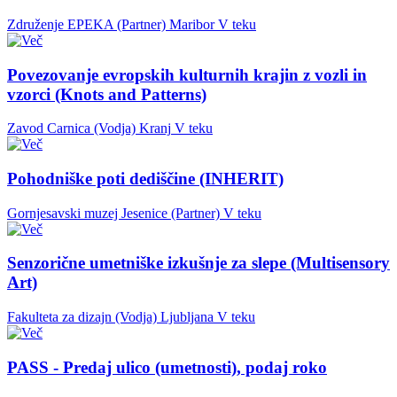
Združenje EPEKA (Partner)
Maribor
V teku
Povezovanje evropskih kulturnih krajin z vozli in
vzorci (Knots and Patterns)
Zavod Carnica (Vodja)
Kranj
V teku
Pohodniške poti dediščine (INHERIT)
Gornjesavski muzej Jesenice (Partner)
V teku
Senzorične umetniške izkušnje za slepe (Multisensory
Art)
Fakulteta za dizajn (Vodja)
Ljubljana
V teku
PASS - Predaj ulico (umetnosti), podaj roko