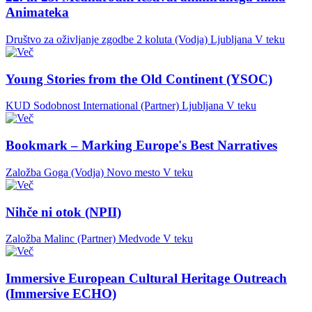
Animateka
Društvo za oživljanje zgodbe 2 koluta (Vodja)
Ljubljana
V teku
Young Stories from the Old Continent (YSOC)
KUD Sodobnost International (Partner)
Ljubljana
V teku
Bookmark – Marking Europe's Best Narratives
Založba Goga (Vodja)
Novo mesto
V teku
Nihče ni otok (NPII)
Založba Malinc (Partner)
Medvode
V teku
Immersive European Cultural Heritage Outreach
(Immersive ECHO)