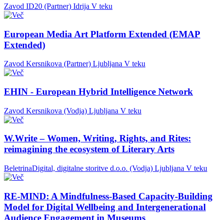
Zavod ID20 (Partner)
Idrija
V teku
European Media Art Platform Extended (EMAP
Extended)
Zavod Kersnikova (Partner)
Ljubljana
V teku
EHIN - European Hybrid Intelligence Network
Zavod Kersnikova (Vodja)
Ljubljana
V teku
W.Write – Women, Writing, Rights, and Rites:
reimagining the ecosystem of Literary Arts
BeletrinaDigital, digitalne storitve d.o.o. (Vodja)
Ljubljana
V teku
RE-MIND: A Mindfulness-Based Capacity-Building
Model for Digital Wellbeing and Intergenerational
Audience Engagement in Museums