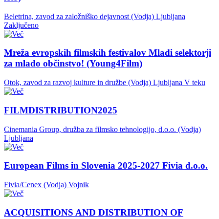
Beletrina, zavod za založniško dejavnost (Vodja)
Ljubljana
Zaključeno
Mreža evropskih filmskih festivalov Mladi selektorji
za mlado občinstvo! (Young4Film)
Otok, zavod za razvoj kulture in družbe (Vodja)
Ljubljana
V teku
FILMDISTRIBUTION2025
Cinemania Group, družba za filmsko tehnologijo, d.o.o. (Vodja)
Ljubljana
European Films in Slovenia 2025-2027 Fivia d.o.o.
Fivia/Cenex (Vodja)
Vojnik
ACQUISITIONS AND DISTRIBUTION OF