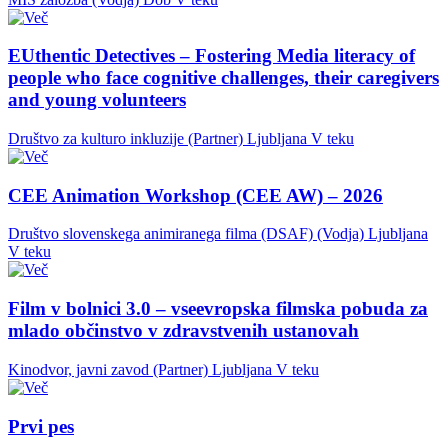
EUthentic Detectives – Fostering Media literacy of
people who face cognitive challenges, their caregivers
and young volunteers
Društvo za kulturo inkluzije (Partner)
Ljubljana
V teku
CEE Animation Workshop (CEE AW) – 2026
Društvo slovenskega animiranega filma (DSAF) (Vodja)
Ljubljana
V teku
Film v bolnici 3.0 – vseevropska filmska pobuda za
mlado občinstvo v zdravstvenih ustanovah
Kinodvor, javni zavod (Partner)
Ljubljana
V teku
Prvi pes