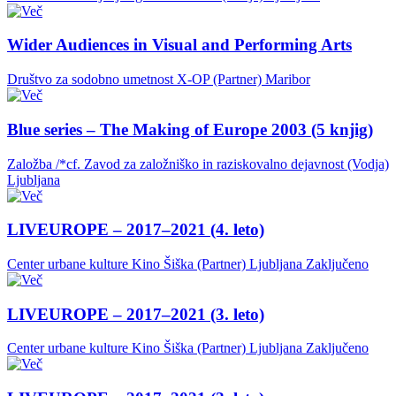
Wider Audiences in Visual and Performing Arts
Društvo za sodobno umetnost X-OP (Partner)
Maribor
Blue series – The Making of Europe 2003 (5 knjig)
Založba /*cf. Zavod za založniško in raziskovalno dejavnost (Vodja)
Ljubljana
LIVEUROPE – 2017–2021 (4. leto)
Center urbane kulture Kino Šiška (Partner)
Ljubljana
Zaključeno
LIVEUROPE – 2017–2021 (3. leto)
Center urbane kulture Kino Šiška (Partner)
Ljubljana
Zaključeno