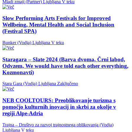
Mladi zmaji (Partner)
Ljubljana
V teku
Slow Performing Arts Festivals for Improved
Wellbeing, Mental Health and Social Inclusion
(Festival SPA)
Bunker (Vodja)
Ljubljana
V teku
Staragara – Slate 2024 (Barva dvoma, Črni labod,
Odvzem, We would have told each other everything,
Kozmonavti)
Stara Gara (Vodja)
Ljubljana
Zaključeno
NEB COOLTOURS: Preoblikovanje turizma s
pomočjo kulturnih inovacij in skrbi za okolje v
regiji Alpe-Adria
Trajna – Društvo za razvoj trajnostnega oblikovanja (Vodja)
Ljubljana
V teku