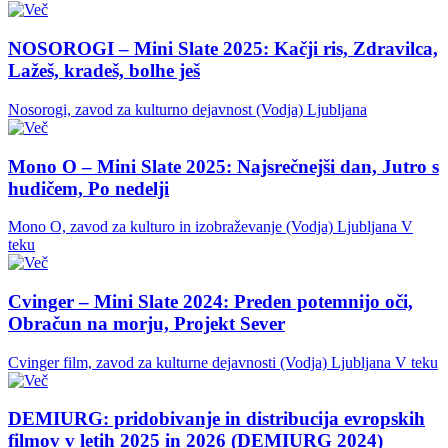
NOSOROGI – Mini Slate 2025: Kačji ris, Zdravilca,
Lažeš, kradeš, bolhe ješ
Nosorogi, zavod za kulturno dejavnost (Vodja)
Ljubljana
Mono O – Mini Slate 2025: Najsrečnejši dan, Jutro s
hudičem, Po nedelji
Mono O, zavod za kulturo in izobraževanje (Vodja)
Ljubljana
V
teku
Cvinger – Mini Slate 2024: Preden potemnijo oči,
Obračun na morju, Projekt Sever
Cvinger film, zavod za kulturne dejavnosti (Vodja)
Ljubljana
V teku
DEMIURG: pridobivanje in distribucija evropskih
filmov v letih 2025 in 2026 (DEMIURG 2024)