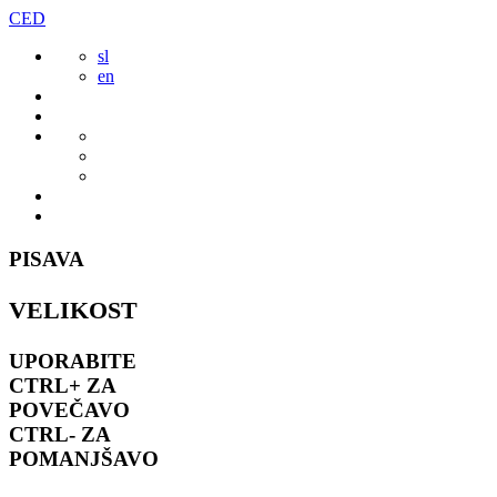
Preskoči
CED
to
sl
vsebine
en
PISAVA
VELIKOST
UPORABITE
CTRL+
ZA
POVEČAVO
CTRL-
ZA
POMANJŠAVO