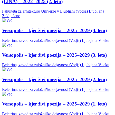
(LINA) – 2022–2025 (2. leto)
Fakulteta za arhitekturo Univerze v Ljubljani (Vodja)
Ljubljana
Zaključeno
Versopolis – kjer živi poezija – 2025–2029 (4. leto)
Beletrina, zavod za založniško dejavnost (Vodja)
Ljubljana
V teku
Versopolis – kjer živi poezija – 2025–2029 (3. leto)
Beletrina, zavod za založniško dejavnost (Vodja)
Ljubljana
V teku
Versopolis – kjer živi poezija – 2025–2029 (2. leto)
Beletrina, zavod za založniško dejavnost (Vodja)
Ljubljana
V teku
Versopolis – kjer živi poezija – 2025–2029 (1. leto)
Beletrina, zavod za založniško dejavnost (Vodja)
Ljubljana
V teku