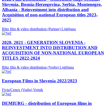
Slovenia, Bosnia-Herzegovina, Serbia, Montenegro,
Albania - Reinvestment into distribution and
Acquisition of non-national European titles 2023-
2025
Blitz film & video distribution (Partner)
Ljubljana
2020, 2021 - GENERATION SLOVENIA -
REINVESTMENT INTO DISTRIBUTION AND
ACQUISITION OF NON-NATIONAL EUROPEAN
TITLES 2022-2024
Blitz film & video distribution (Vodja)
Ljubljana
European Films in Slovenia 2022/2023
Fivia/Cenex (Vodja)
Vojnik
DEMIURG - distribution of European films in