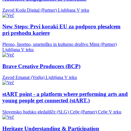
Zavod Koda Digital (Partner)
Ljubljana
V teku
New Steps: Prvi koraki EU za podporo plesalcem
pri prehodu kariere
Plesno, športno, umetniško in kulturno društvo Mimi (Partner)
Ljubljana
V teku
Brave Creative Producers (BCP)
Zavod Emanat (Vodja)
Ljubljana
V teku
stART point - a platform where performing arts and
young people get connected (stART.)
Slovensko ljudsko gledališče (SLG) Celje (Partner)
Celje
V teku
Heritage Understanding & Participation