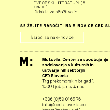
EVROPSKI LITERATURI (8
KNJIG)
Didakta založništvo in
izobraževanje d.o.o.
Radovljica (Vodja)
SE ŽELITE NAROČITI NA E-NOVICE CED S
Naroči se na e-novice
EURO HOME MOVIES NET
(EVROPSKA MREŽA
DOMAČIH FILMOV)
Fit Media, založništvo in
tržne komunikacije, d.o.o.
Motovila, Center za spodbujanje
(Partner)
sodelovanja v kulturnih in
ustvarjalnih sektorjih
CED Slovenia
LE LIEU, LABORATORIE
Trg prekomorskih brigad 1,
INSTRUMENTAL
1000 Ljubljana, 3. nad.
EUROPEEN
Slowind (Partner)
+386 (0)59 01 65 76
info@ced-slovenia.eu
6. ANIMATEKA -