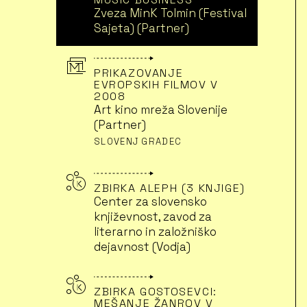
Zveza MinK Tolmin (Festival
Sajeta) (Partner)
PRIKAZOVANJE
EVROPSKIH FILMOV V
2008
Art kino mreža Slovenije
(Partner)
SLOVENJ GRADEC
ZBIRKA ALEPH (3 KNJIGE)
Center za slovensko
književnost, zavod za
literarno in založniško
dejavnost (Vodja)
ZBIRKA GOSTOSEVCI:
MEŠANJE ŽANROV V