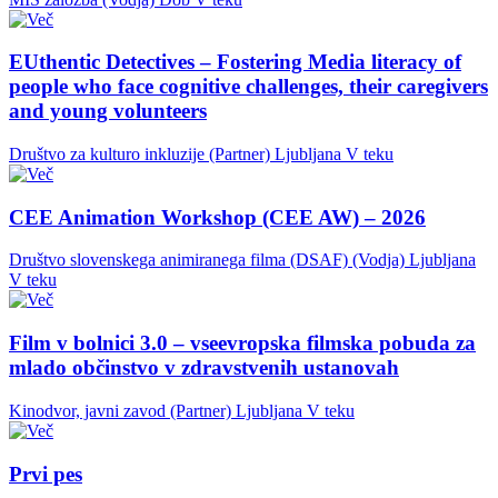
EUthentic Detectives – Fostering Media literacy of
people who face cognitive challenges, their caregivers
and young volunteers
Društvo za kulturo inkluzije (Partner)
Ljubljana
V teku
CEE Animation Workshop (CEE AW) – 2026
Društvo slovenskega animiranega filma (DSAF) (Vodja)
Ljubljana
V teku
Film v bolnici 3.0 – vseevropska filmska pobuda za
mlado občinstvo v zdravstvenih ustanovah
Kinodvor, javni zavod (Partner)
Ljubljana
V teku
Prvi pes