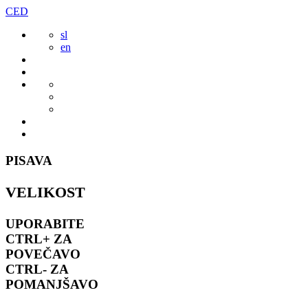
Preskoči
CED
to
sl
vsebine
en
PISAVA
VELIKOST
UPORABITE
CTRL+
ZA
POVEČAVO
CTRL-
ZA
POMANJŠAVO