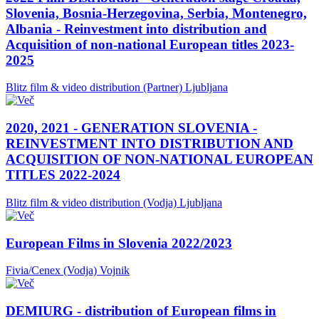
Slovenia, Bosnia-Herzegovina, Serbia, Montenegro,
Albania - Reinvestment into distribution and
Acquisition of non-national European titles 2023-
2025
Blitz film & video distribution (Partner)
Ljubljana
2020, 2021 - GENERATION SLOVENIA -
REINVESTMENT INTO DISTRIBUTION AND
ACQUISITION OF NON-NATIONAL EUROPEAN
TITLES 2022-2024
Blitz film & video distribution (Vodja)
Ljubljana
European Films in Slovenia 2022/2023
Fivia/Cenex (Vodja)
Vojnik
DEMIURG - distribution of European films in