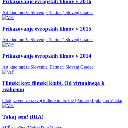
Prikazovanje evropskih filmov v 2016
Art kino mreža Slovenije (Partner)
Slovenj Gradec
Prikazovanje evropskih filmov v 2015
Art kino mreža Slovenije (Partner)
Slovenj Gradec
Prikazovanje evropskih filmov v 2014
Art kino mreža Slovenije (Partner)
Slovenj Gradec
Filmski kot: filmski klubi. Od virtualnega k
realnemu
Otok, zavod za razvoj kulture in družbe (Partner)
Ljubljana
V teku
Tukaj sem! (HIA)
MIŠ založba (Vodja)
Dob
V teku