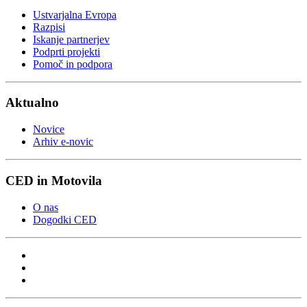
Ustvarjalna Evropa
Razpisi
Iskanje partnerjev
Podprti projekti
Pomoč in podpora
Aktualno
Novice
Arhiv e-novic
CED in Motovila
O nas
Dogodki CED