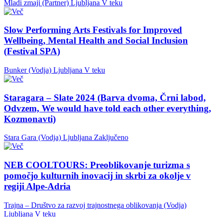
Mladi zmaji (Partner)
Ljubljana
V teku
Slow Performing Arts Festivals for Improved
Wellbeing, Mental Health and Social Inclusion
(Festival SPA)
Bunker (Vodja)
Ljubljana
V teku
Staragara – Slate 2024 (Barva dvoma, Črni labod,
Odvzem, We would have told each other everything,
Kozmonavti)
Stara Gara (Vodja)
Ljubljana
Zaključeno
NEB COOLTOURS: Preoblikovanje turizma s
pomočjo kulturnih inovacij in skrbi za okolje v
regiji Alpe-Adria
Trajna – Društvo za razvoj trajnostnega oblikovanja (Vodja)
Ljubljana
V teku