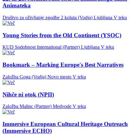
Animateka
Društvo za oživljanje zgodbe 2 koluta (Vodja)
Ljubljana
V teku
Young Stories from the Old Continent (YSOC)
KUD Sodobnost International (Partner)
Ljubljana
V teku
Bookmark – Marking Europe's Best Narratives
Založba Goga (Vodja)
Novo mesto
V teku
Nihče ni otok (NPII)
Založba Malinc (Partner)
Medvode
V teku
Immersive European Cultural Heritage Outreach
(Immersive ECHO)