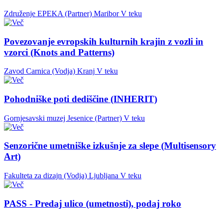
Združenje EPEKA (Partner)
Maribor
V teku
Povezovanje evropskih kulturnih krajin z vozli in
vzorci (Knots and Patterns)
Zavod Carnica (Vodja)
Kranj
V teku
Pohodniške poti dediščine (INHERIT)
Gornjesavski muzej Jesenice (Partner)
V teku
Senzorične umetniške izkušnje za slepe (Multisensory
Art)
Fakulteta za dizajn (Vodja)
Ljubljana
V teku
PASS - Predaj ulico (umetnosti), podaj roko