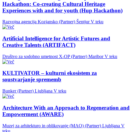
Hackathon: Co-creating Cultural Heritage
Experiences with and for youth (Hup Hackathon)
Razvojna agencija Kozjansko (Partner)
Šentjur
V teku
Artificial Intelligence for Artistic Futures and
Creative Talents (ARTIFACT)
Društvo za sodobno umetnost X-OP (Partner)
Maribor
V teku
KULTIVATOR – kulturni ekosistem za
soustvarjanje sprememb
Bunker (Partner)
Ljubljana
V teku
Architecture With an Approach to Regeneration and
Empowerment (AWARE)
Muzej za arhitekturo in oblikovanje (MAO) (Partner)
Ljubljana
V
teku