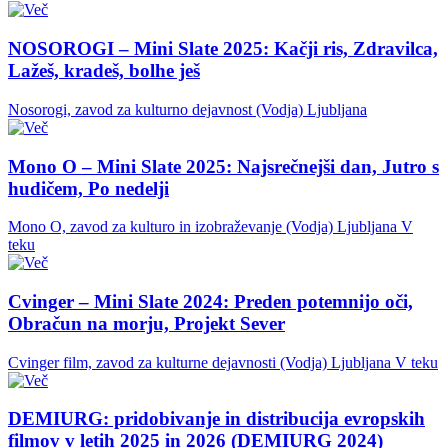
NOSOROGI – Mini Slate 2025: Kačji ris, Zdravilca,
Lažeš, kradeš, bolhe ješ
Nosorogi, zavod za kulturno dejavnost (Vodja)
Ljubljana
Mono O – Mini Slate 2025: Najsrečnejši dan, Jutro s
hudičem, Po nedelji
Mono O, zavod za kulturo in izobraževanje (Vodja)
Ljubljana
V
teku
Cvinger – Mini Slate 2024: Preden potemnijo oči,
Obračun na morju, Projekt Sever
Cvinger film, zavod za kulturne dejavnosti (Vodja)
Ljubljana
V teku
DEMIURG: pridobivanje in distribucija evropskih
filmov v letih 2025 in 2026 (DEMIURG 2024)