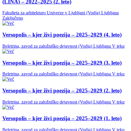
(LINA) – 2022–2025 (2. leto)
Fakulteta za arhitekturo Univerze v Ljubljani (Vodja)
Ljubljana
Zaključeno
Versopolis – kjer živi poezija – 2025–2029 (4. leto)
Beletrina, zavod za založniško dejavnost (Vodja)
Ljubljana
V teku
Versopolis – kjer živi poezija – 2025–2029 (3. leto)
Beletrina, zavod za založniško dejavnost (Vodja)
Ljubljana
V teku
Versopolis – kjer živi poezija – 2025–2029 (2. leto)
Beletrina, zavod za založniško dejavnost (Vodja)
Ljubljana
V teku
Versopolis – kjer živi poezija – 2025–2029 (1. leto)
Beletrina, zavod za založniško dejavnost (Vodja)
Ljubljana
V teku