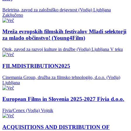
Beletrina, zavod za založniško dejavnost (Vodja)
Ljubljana
Zaključeno
Mreža evropskih filmskih festivalov Mladi selektorji
za mlado občinstvo! (Young4Film)
Otok, zavod za razvoj kulture in družbe (Vodja)
Ljubljana
V teku
FILMDISTRIBUTION2025
Cinemania Group, družba za filmsko tehnologijo, d.o.o. (Vodja)
Ljubljana
European Films in Slovenia 2025-2027 Fivia d.o.o.
Fivia/Cenex (Vodja)
Vojnik
ACQUISITIONS AND DISTRIBUTION OF