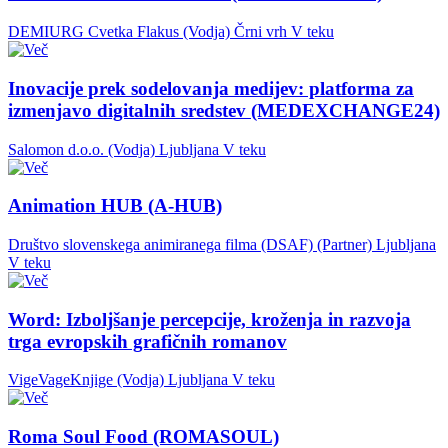
DEMIURG Cvetka Flakus (Vodja)
Črni vrh
V teku
Inovacije prek sodelovanja medijev: platforma za
izmenjavo digitalnih sredstev (MEDEXCHANGE24)
Salomon d.o.o. (Vodja)
Ljubljana
V teku
Animation HUB (A-HUB)
Društvo slovenskega animiranega filma (DSAF) (Partner)
Ljubljana
V teku
Word: Izboljšanje percepcije, kroženja in razvoja
trga evropskih grafičnih romanov
VigeVageKnjige (Vodja)
Ljubljana
V teku
Roma Soul Food (ROMASOUL)