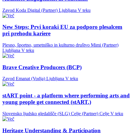
Zavod Koda Digital (Partner)
Ljubljana
V teku
New Steps: Prvi koraki EU za podporo plesalcem
pri prehodu kariere
Plesno, športno, umetniško in kulturno društvo Mimi (Partner)
Ljubljana
V teku
Brave Creative Producers (BCP)
Zavod Emanat (Vodja)
Ljubljana
V teku
stART point - a platform where performing arts and
young people get connected (stART.)
Slovensko ljudsko gledališče (SLG) Celje (Partner)
Celje
V teku
Heritage Understanding & Participation