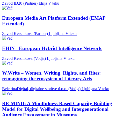
Zavod ID20 (Partner)
Idrija
V teku
European Media Art Platform Extended (EMAP
Extended)
Zavod Kersnikova (Partner)
Ljubljana
V teku
EHIN - European Hybrid Intelligence Network
Zavod Kersnikova (Vodja)
Ljubljana
V teku
W.Write – Women, Writing, Rights, and Rites:
reimagining the ecosystem of Literary Arts
BeletrinaDigital, digitalne storitve d.o.o. (Vodja)
Ljubljana
V teku
RE-MIND: A Mindfulness-Based Capacity-Building
Model for Digital Wellbeing and Intergenerational
Audience Engagement in Museums