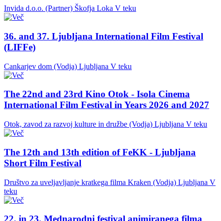
Invida d.o.o. (Partner)
Škofja Loka
V teku
36. and 37. Ljubljana International Film Festival
(LIFFe)
Cankarjev dom (Vodja)
Ljubljana
V teku
The 22nd and 23rd Kino Otok - Isola Cinema
International Film Festival in Years 2026 and 2027
Otok, zavod za razvoj kulture in družbe (Vodja)
Ljubljana
V teku
The 12th and 13th edition of FeKK - Ljubljana
Short Film Festival
Društvo za uveljavljanje kratkega filma Kraken (Vodja)
Ljubljana
V
teku
22. in 23. Mednarodni festival animiranega filma