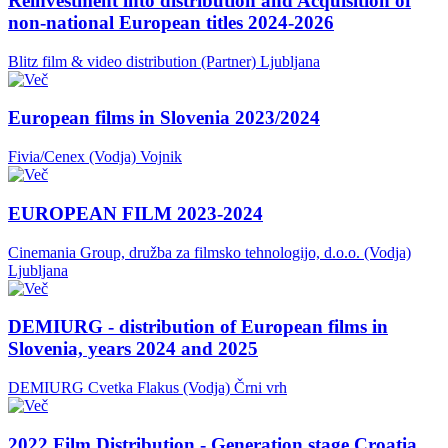
Reinvestment into distribution and Acquisition of
non-national European titles 2024-2026
Blitz film & video distribution (Partner)
Ljubljana
European films in Slovenia 2023/2024
Fivia/Cenex (Vodja)
Vojnik
EUROPEAN FILM 2023-2024
Cinemania Group, družba za filmsko tehnologijo, d.o.o. (Vodja)
Ljubljana
DEMIURG - distribution of European films in
Slovenia, years 2024 and 2025
DEMIURG Cvetka Flakus (Vodja)
Črni vrh
2022 Film Distribution - Generation stage Croatia,