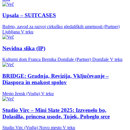
Upsala – SUITCASES
Bufeto, zavod za razvoj cirkuško gledaliških umetnosti (Partner)
Ljubljana
V teku
Nevidna slika (IP)
Kulturni dom Franca Bernika Domžale (Partner)
Domžale
V teku
BRIDGE: Gradnja, Revizija, Vključevanje –
Diaspora in enakost spolov
Mesto žensk (Vodja)
V teku
Studio Virc – Mini Slate 2025: Izzvenelo bo,
Dolasilla, princesa usode, Tujek, Pobeglo srce
Studio Virc (Vodja)
Novo mesto
V teku