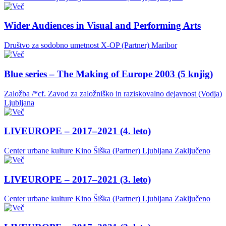
Wider Audiences in Visual and Performing Arts
Društvo za sodobno umetnost X-OP (Partner)
Maribor
Blue series – The Making of Europe 2003 (5 knjig)
Založba /*cf. Zavod za založniško in raziskovalno dejavnost (Vodja)
Ljubljana
LIVEUROPE – 2017–2021 (4. leto)
Center urbane kulture Kino Šiška (Partner)
Ljubljana
Zaključeno
LIVEUROPE – 2017–2021 (3. leto)
Center urbane kulture Kino Šiška (Partner)
Ljubljana
Zaključeno