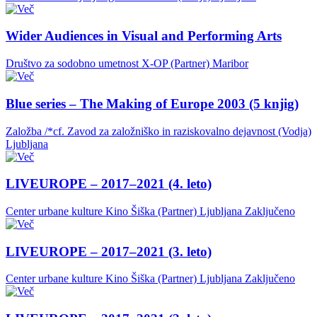
Wider Audiences in Visual and Performing Arts
Društvo za sodobno umetnost X-OP (Partner)
Maribor
Blue series – The Making of Europe 2003 (5 knjig)
Založba /*cf. Zavod za založniško in raziskovalno dejavnost (Vodja)
Ljubljana
LIVEUROPE – 2017–2021 (4. leto)
Center urbane kulture Kino Šiška (Partner)
Ljubljana
Zaključeno
LIVEUROPE – 2017–2021 (3. leto)
Center urbane kulture Kino Šiška (Partner)
Ljubljana
Zaključeno