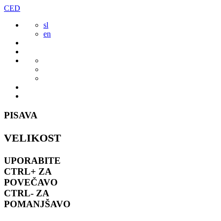
Preskoči
CED
to
sl
vsebine
en
PISAVA
VELIKOST
UPORABITE
CTRL+
ZA
POVEČAVO
CTRL-
ZA
POMANJŠAVO