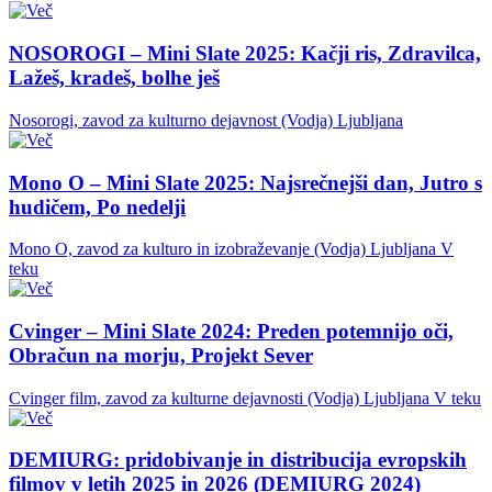
NOSOROGI – Mini Slate 2025: Kačji ris, Zdravilca,
Lažeš, kradeš, bolhe ješ
Nosorogi, zavod za kulturno dejavnost (Vodja)
Ljubljana
Mono O – Mini Slate 2025: Najsrečnejši dan, Jutro s
hudičem, Po nedelji
Mono O, zavod za kulturo in izobraževanje (Vodja)
Ljubljana
V
teku
Cvinger – Mini Slate 2024: Preden potemnijo oči,
Obračun na morju, Projekt Sever
Cvinger film, zavod za kulturne dejavnosti (Vodja)
Ljubljana
V teku
DEMIURG: pridobivanje in distribucija evropskih
filmov v letih 2025 in 2026 (DEMIURG 2024)