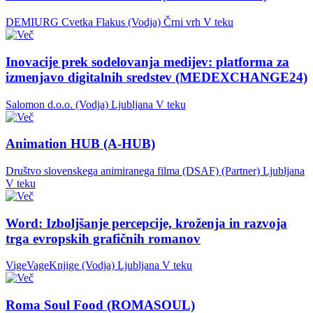
DEMIURG Cvetka Flakus (Vodja)
Črni vrh
V teku
Inovacije prek sodelovanja medijev: platforma za
izmenjavo digitalnih sredstev (MEDEXCHANGE24)
Salomon d.o.o. (Vodja)
Ljubljana
V teku
Animation HUB (A-HUB)
Društvo slovenskega animiranega filma (DSAF) (Partner)
Ljubljana
V teku
Word: Izboljšanje percepcije, kroženja in razvoja
trga evropskih grafičnih romanov
VigeVageKnjige (Vodja)
Ljubljana
V teku
Roma Soul Food (ROMASOUL)