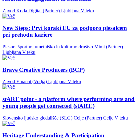
Zavod Koda Digital (Partner)
Ljubljana
V teku
New Steps: Prvi koraki EU za podporo plesalcem
pri prehodu kariere
Plesno, športno, umetniško in kulturno društvo Mimi (Partner)
Ljubljana
V teku
Brave Creative Producers (BCP)
Zavod Emanat (Vodja)
Ljubljana
V teku
stART point - a platform where performing arts and
young people get connected (stART.)
Slovensko ljudsko gledališče (SLG) Celje (Partner)
Celje
V teku
Heritage Understanding & Participation