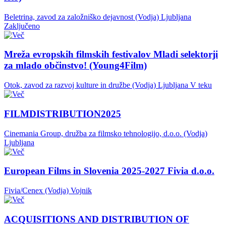
Beletrina, zavod za založniško dejavnost (Vodja)
Ljubljana
Zaključeno
Mreža evropskih filmskih festivalov Mladi selektorji
za mlado občinstvo! (Young4Film)
Otok, zavod za razvoj kulture in družbe (Vodja)
Ljubljana
V teku
FILMDISTRIBUTION2025
Cinemania Group, družba za filmsko tehnologijo, d.o.o. (Vodja)
Ljubljana
European Films in Slovenia 2025-2027 Fivia d.o.o.
Fivia/Cenex (Vodja)
Vojnik
ACQUISITIONS AND DISTRIBUTION OF