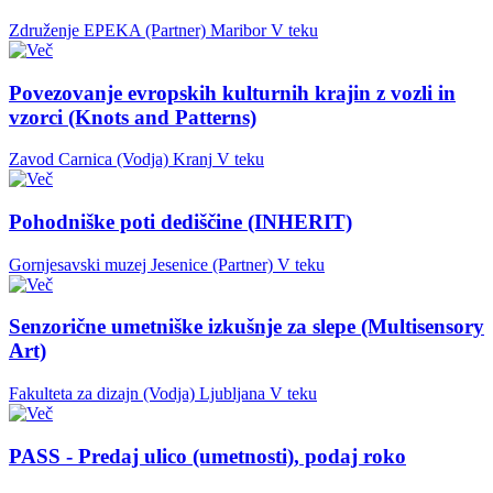
Združenje EPEKA (Partner)
Maribor
V teku
Povezovanje evropskih kulturnih krajin z vozli in
vzorci (Knots and Patterns)
Zavod Carnica (Vodja)
Kranj
V teku
Pohodniške poti dediščine (INHERIT)
Gornjesavski muzej Jesenice (Partner)
V teku
Senzorične umetniške izkušnje za slepe (Multisensory
Art)
Fakulteta za dizajn (Vodja)
Ljubljana
V teku
PASS - Predaj ulico (umetnosti), podaj roko