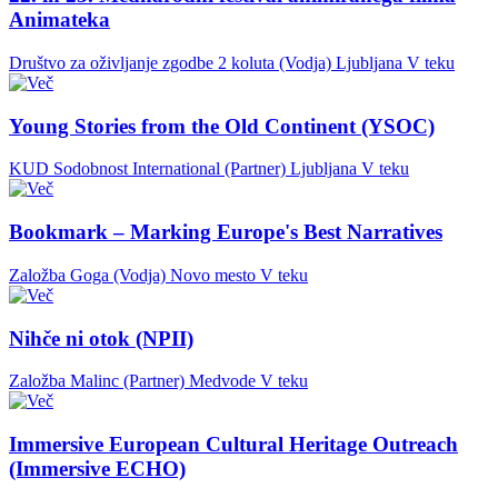
Animateka
Društvo za oživljanje zgodbe 2 koluta (Vodja)
Ljubljana
V teku
Young Stories from the Old Continent (YSOC)
KUD Sodobnost International (Partner)
Ljubljana
V teku
Bookmark – Marking Europe's Best Narratives
Založba Goga (Vodja)
Novo mesto
V teku
Nihče ni otok (NPII)
Založba Malinc (Partner)
Medvode
V teku
Immersive European Cultural Heritage Outreach
(Immersive ECHO)