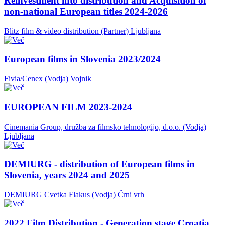
Reinvestment into distribution and Acquisition of
non-national European titles 2024-2026
Blitz film & video distribution (Partner)
Ljubljana
European films in Slovenia 2023/2024
Fivia/Cenex (Vodja)
Vojnik
EUROPEAN FILM 2023-2024
Cinemania Group, družba za filmsko tehnologijo, d.o.o. (Vodja)
Ljubljana
DEMIURG - distribution of European films in
Slovenia, years 2024 and 2025
DEMIURG Cvetka Flakus (Vodja)
Črni vrh
2022 Film Distribution - Generation stage Croatia,