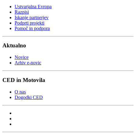
Ustvarjalna Evropa
Razpisi
Iskanje partnerjev
Podprti projekti
Pomoč in podpora
Aktualno
Novice
Arhiv e-novic
CED in Motovila
O nas
Dogodki CED