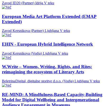
Zavod ID20 (Partner)
Idrija
V teku
European Media Art Platform Extended (EMAP
Extended)
Zavod Kersnikova (Partner)
Ljubljana
V teku
EHIN - European Hybrid Intelligence Network
Zavod Kersnikova (Vodja)
Ljubljana
V teku
W.Write – Women, Writing, Rights, and Rites:
reimagining the ecosystem of Literary Arts
BeletrinaDigital, digitalne storitve d.o.o. (Vodja)
Ljubljana
V teku
RE-MIND: A Mindfulness-Based Capacity-Building
Model for Digital Wellbeing and Intergenerational
Audience Engagement in Museums