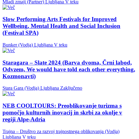
Mladi zmaji (Partner)
Ljubljana
V teku
Slow Performing Arts Festivals for Improved
Wellbeing, Mental Health and Social Inclusion
(Festival SPA)
Bunker (Vodja)
Ljubljana
V teku
Staragara – Slate 2024 (Barva dvoma, Črni labod,
Odvzem, We would have told each other everything,
Kozmonavti)
Stara Gara (Vodja)
Ljubljana
Zaključeno
NEB COOLTOURS: Preoblikovanje turizma s
pomočjo kulturnih inovacij in skrbi za okolje v
regiji Alpe-Adria
Trajna – Društvo za razvoj trajnostnega oblikovanja (Vodja)
Ljubljana
V teku