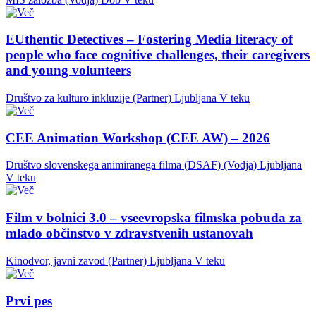
EUthentic Detectives – Fostering Media literacy of
people who face cognitive challenges, their caregivers
and young volunteers
Društvo za kulturo inkluzije (Partner)
Ljubljana
V teku
CEE Animation Workshop (CEE AW) – 2026
Društvo slovenskega animiranega filma (DSAF) (Vodja)
Ljubljana
V teku
Film v bolnici 3.0 – vseevropska filmska pobuda za
mlado občinstvo v zdravstvenih ustanovah
Kinodvor, javni zavod (Partner)
Ljubljana
V teku
Prvi pes