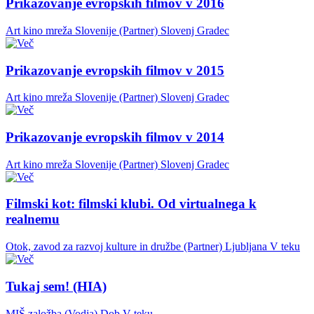
Prikazovanje evropskih filmov v 2016
Art kino mreža Slovenije (Partner)
Slovenj Gradec
Prikazovanje evropskih filmov v 2015
Art kino mreža Slovenije (Partner)
Slovenj Gradec
Prikazovanje evropskih filmov v 2014
Art kino mreža Slovenije (Partner)
Slovenj Gradec
Filmski kot: filmski klubi. Od virtualnega k
realnemu
Otok, zavod za razvoj kulture in družbe (Partner)
Ljubljana
V teku
Tukaj sem! (HIA)
MIŠ založba (Vodja)
Dob
V teku