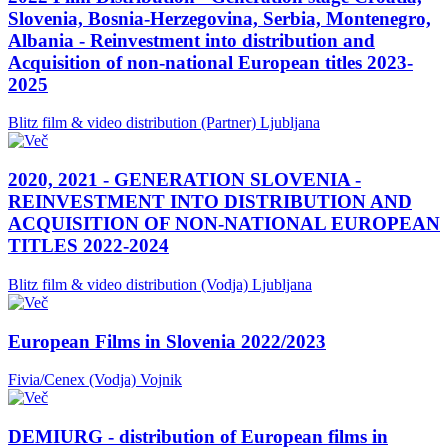
Slovenia, Bosnia-Herzegovina, Serbia, Montenegro,
Albania - Reinvestment into distribution and
Acquisition of non-national European titles 2023-
2025
Blitz film & video distribution (Partner)
Ljubljana
2020, 2021 - GENERATION SLOVENIA -
REINVESTMENT INTO DISTRIBUTION AND
ACQUISITION OF NON-NATIONAL EUROPEAN
TITLES 2022-2024
Blitz film & video distribution (Vodja)
Ljubljana
European Films in Slovenia 2022/2023
Fivia/Cenex (Vodja)
Vojnik
DEMIURG - distribution of European films in