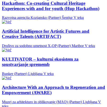
Hackathon: Co-creating Cultural Heritage
Experiences with and for youth (Hup Hackathon)
Razvojna agencija Kozjansko (Partner)
Šentjur
V teku
Artificial Intelligence for Artistic Futures and
Creative Talents (ARTIFACT)
Društvo za sodobno umetnost X-OP (Partner)
Maribor
V teku
KULTIVATOR – kulturni ekosistem za
soustvarjanje sprememb
Bunker (Partner)
Ljubljana
V teku
Architecture With an Approach to Regeneration and
Empowerment (AWARE)
Muzej za arhitekturo in oblikovanje (MAO) (Partner)
Ljubljana
V
teku