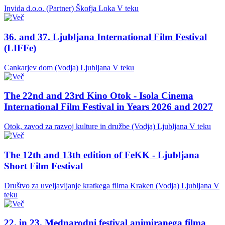
Invida d.o.o. (Partner)
Škofja Loka
V teku
36. and 37. Ljubljana International Film Festival
(LIFFe)
Cankarjev dom (Vodja)
Ljubljana
V teku
The 22nd and 23rd Kino Otok - Isola Cinema
International Film Festival in Years 2026 and 2027
Otok, zavod za razvoj kulture in družbe (Vodja)
Ljubljana
V teku
The 12th and 13th edition of FeKK - Ljubljana
Short Film Festival
Društvo za uveljavljanje kratkega filma Kraken (Vodja)
Ljubljana
V
teku
22. in 23. Mednarodni festival animiranega filma