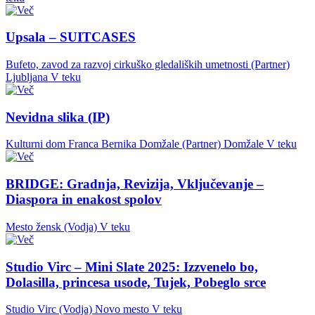
Upsala – SUITCASES
Bufeto, zavod za razvoj cirkuško gledaliških umetnosti (Partner)
Ljubljana
V teku
Nevidna slika (IP)
Kulturni dom Franca Bernika Domžale (Partner)
Domžale
V teku
BRIDGE: Gradnja, Revizija, Vključevanje –
Diaspora in enakost spolov
Mesto žensk (Vodja)
V teku
Studio Virc – Mini Slate 2025: Izzvenelo bo,
Dolasilla, princesa usode, Tujek, Pobeglo srce
Studio Virc (Vodja)
Novo mesto
V teku