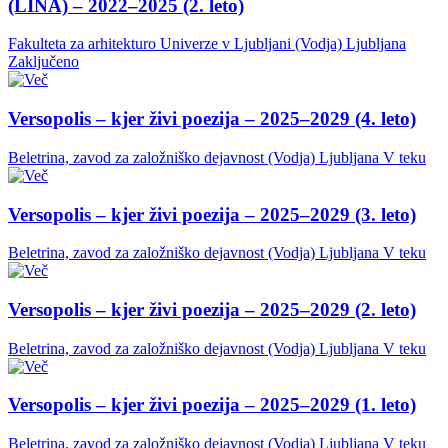
(LINA) – 2022–2025 (2. leto)
Fakulteta za arhitekturo Univerze v Ljubljani (Vodja)
Ljubljana
Zaključeno
Versopolis – kjer živi poezija – 2025–2029 (4. leto)
Beletrina, zavod za založniško dejavnost (Vodja)
Ljubljana
V teku
Versopolis – kjer živi poezija – 2025–2029 (3. leto)
Beletrina, zavod za založniško dejavnost (Vodja)
Ljubljana
V teku
Versopolis – kjer živi poezija – 2025–2029 (2. leto)
Beletrina, zavod za založniško dejavnost (Vodja)
Ljubljana
V teku
Versopolis – kjer živi poezija – 2025–2029 (1. leto)
Beletrina, zavod za založniško dejavnost (Vodja)
Ljubljana
V teku