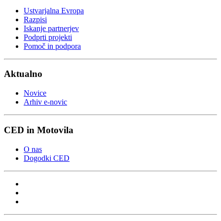
Ustvarjalna Evropa
Razpisi
Iskanje partnerjev
Podprti projekti
Pomoč in podpora
Aktualno
Novice
Arhiv e-novic
CED in Motovila
O nas
Dogodki CED