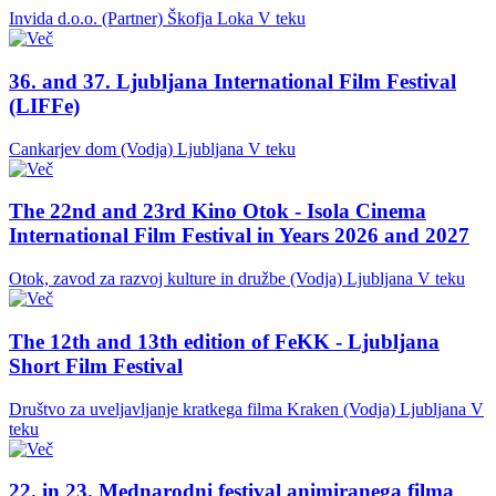
Invida d.o.o. (Partner)
Škofja Loka
V teku
36. and 37. Ljubljana International Film Festival
(LIFFe)
Cankarjev dom (Vodja)
Ljubljana
V teku
The 22nd and 23rd Kino Otok - Isola Cinema
International Film Festival in Years 2026 and 2027
Otok, zavod za razvoj kulture in družbe (Vodja)
Ljubljana
V teku
The 12th and 13th edition of FeKK - Ljubljana
Short Film Festival
Društvo za uveljavljanje kratkega filma Kraken (Vodja)
Ljubljana
V
teku
22. in 23. Mednarodni festival animiranega filma