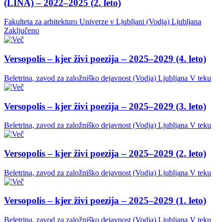
(LINA) – 2022–2025 (2. leto)
Fakulteta za arhitekturo Univerze v Ljubljani (Vodja)
Ljubljana
Zaključeno
Versopolis – kjer živi poezija – 2025–2029 (4. leto)
Beletrina, zavod za založniško dejavnost (Vodja)
Ljubljana
V teku
Versopolis – kjer živi poezija – 2025–2029 (3. leto)
Beletrina, zavod za založniško dejavnost (Vodja)
Ljubljana
V teku
Versopolis – kjer živi poezija – 2025–2029 (2. leto)
Beletrina, zavod za založniško dejavnost (Vodja)
Ljubljana
V teku
Versopolis – kjer živi poezija – 2025–2029 (1. leto)
Beletrina, zavod za založniško dejavnost (Vodja)
Ljubljana
V teku