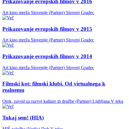
Prikazovanje evropskih filmov v 2016
Art kino mreža Slovenije (Partner)
Slovenj Gradec
Prikazovanje evropskih filmov v 2015
Art kino mreža Slovenije (Partner)
Slovenj Gradec
Prikazovanje evropskih filmov v 2014
Art kino mreža Slovenije (Partner)
Slovenj Gradec
Filmski kot: filmski klubi. Od virtualnega k
realnemu
Otok, zavod za razvoj kulture in družbe (Partner)
Ljubljana
V teku
Tukaj sem! (HIA)
MIŠ založba (Vodja)
Dob
V teku