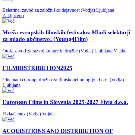
Beletrina, zavod za založniško dejavnost (Vodja)
Ljubljana
Zaključeno
Mreža evropskih filmskih festivalov Mladi selektorji
za mlado občinstvo! (Young4Film)
Otok, zavod za razvoj kulture in družbe (Vodja)
Ljubljana
V teku
FILMDISTRIBUTION2025
Cinemania Group, družba za filmsko tehnologijo, d.o.o. (Vodja)
Ljubljana
European Films in Slovenia 2025-2027 Fivia d.o.o.
Fivia/Cenex (Vodja)
Vojnik
ACQUISITIONS AND DISTRIBUTION OF