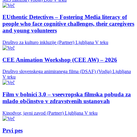
EUthentic Detectives – Fostering Media literacy of
people who face cognitive challenges, their caregivers
and young volunteers
Društvo za kulturo inkluzije (Partner)
Ljubljana
V teku
CEE Animation Workshop (CEE AW) – 2026
Društvo slovenskega animiranega filma (DSAF) (Vodja)
Ljubljana
V teku
Film v bolnici 3.0 – vseevropska filmska pobuda za
mlado občinstvo v zdravstvenih ustanovah
Kinodvor, javni zavod (Partner)
Ljubljana
V teku
Prvi pes