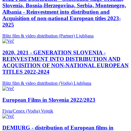
Slovenia, Bosnia-Herzegovina, Serbia, Montenegro,
Albania - Reinvestment into distribution and
Acquisition of non-national European titles 2023-
2025
Blitz film & video distribution (Partner)
Ljubljana
2020, 2021 - GENERATION SLOVENIA -
REINVESTMENT INTO DISTRIBUTION AND
ACQUISITION OF NON-NATIONAL EUROPEAN
TITLES 2022-2024
Blitz film & video distribution (Vodja)
Ljubljana
European Films in Slovenia 2022/2023
Fivia/Cenex (Vodja)
Vojnik
DEMIURG - distribution of European films in