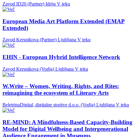
Zavod ID20 (Partner)
Idrija
V teku
European Media Art Platform Extended (EMAP
Extended)
Zavod Kersnikova (Partner)
Ljubljana
V teku
EHIN - European Hybrid Intelligence Network
Zavod Kersnikova (Vodja)
Ljubljana
V teku
W.Write – Women, Writing, Rights, and Rites:
reimagining the ecosystem of Literary Arts
BeletrinaDigital, digitalne storitve d.o.o. (Vodja)
Ljubljana
V teku
RE-MIND: A Mindfulness-Based Capacity-Building
Model for Digital Wellbeing and Intergenerational
Audience Engagement in Museums