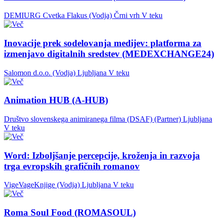
DEMIURG Cvetka Flakus (Vodja)
Črni vrh
V teku
Inovacije prek sodelovanja medijev: platforma za
izmenjavo digitalnih sredstev (MEDEXCHANGE24)
Salomon d.o.o. (Vodja)
Ljubljana
V teku
Animation HUB (A-HUB)
Društvo slovenskega animiranega filma (DSAF) (Partner)
Ljubljana
V teku
Word: Izboljšanje percepcije, kroženja in razvoja
trga evropskih grafičnih romanov
VigeVageKnjige (Vodja)
Ljubljana
V teku
Roma Soul Food (ROMASOUL)