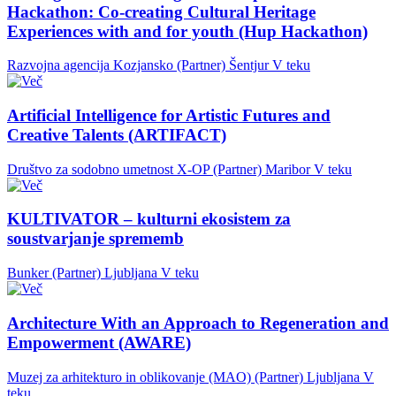
Hackathon: Co-creating Cultural Heritage
Experiences with and for youth (Hup Hackathon)
Razvojna agencija Kozjansko (Partner)
Šentjur
V teku
Artificial Intelligence for Artistic Futures and
Creative Talents (ARTIFACT)
Društvo za sodobno umetnost X-OP (Partner)
Maribor
V teku
KULTIVATOR – kulturni ekosistem za
soustvarjanje sprememb
Bunker (Partner)
Ljubljana
V teku
Architecture With an Approach to Regeneration and
Empowerment (AWARE)
Muzej za arhitekturo in oblikovanje (MAO) (Partner)
Ljubljana
V
teku