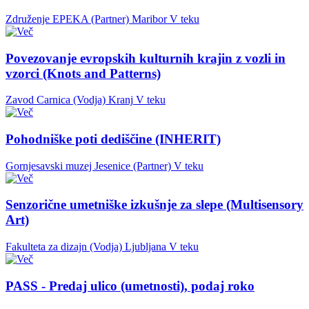
Združenje EPEKA (Partner)
Maribor
V teku
Povezovanje evropskih kulturnih krajin z vozli in
vzorci (Knots and Patterns)
Zavod Carnica (Vodja)
Kranj
V teku
Pohodniške poti dediščine (INHERIT)
Gornjesavski muzej Jesenice (Partner)
V teku
Senzorične umetniške izkušnje za slepe (Multisensory
Art)
Fakulteta za dizajn (Vodja)
Ljubljana
V teku
PASS - Predaj ulico (umetnosti), podaj roko