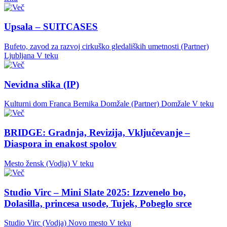
Upsala – SUITCASES
Bufeto, zavod za razvoj cirkuško gledaliških umetnosti (Partner)
Ljubljana
V teku
Nevidna slika (IP)
Kulturni dom Franca Bernika Domžale (Partner)
Domžale
V teku
BRIDGE: Gradnja, Revizija, Vključevanje –
Diaspora in enakost spolov
Mesto žensk (Vodja)
V teku
Studio Virc – Mini Slate 2025: Izzvenelo bo,
Dolasilla, princesa usode, Tujek, Pobeglo srce
Studio Virc (Vodja)
Novo mesto
V teku