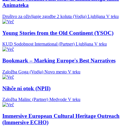
Animateka
Društvo za oživljanje zgodbe 2 koluta (Vodja)
Ljubljana
V teku
Young Stories from the Old Continent (YSOC)
KUD Sodobnost International (Partner)
Ljubljana
V teku
Bookmark – Marking Europe's Best Narratives
Založba Goga (Vodja)
Novo mesto
V teku
Nihče ni otok (NPII)
Založba Malinc (Partner)
Medvode
V teku
Immersive European Cultural Heritage Outreach
(Immersive ECHO)