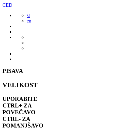
Preskoči
CED
to
sl
vsebine
en
PISAVA
VELIKOST
UPORABITE
CTRL+
ZA
POVEČAVO
CTRL-
ZA
POMANJŠAVO