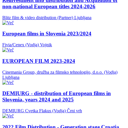
Reinvestment into distribution and Acquisition of
non-national European titles 2024-2026
Blitz film & video distribution (Partner)
Ljubljana
European films in Slovenia 2023/2024
Fivia/Cenex (Vodja)
Vojnik
EUROPEAN FILM 2023-2024
Cinemania Group, družba za filmsko tehnologijo, d.o.o. (Vodja)
Ljubljana
DEMIURG - distribution of European films in
Slovenia, years 2024 and 2025
DEMIURG Cvetka Flakus (Vodja)
Črni vrh
2022 Film Distribution - Generation stage Croatia,