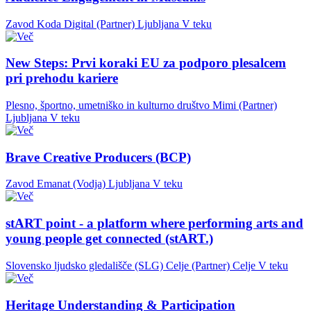
Zavod Koda Digital (Partner)
Ljubljana
V teku
New Steps: Prvi koraki EU za podporo plesalcem
pri prehodu kariere
Plesno, športno, umetniško in kulturno društvo Mimi (Partner)
Ljubljana
V teku
Brave Creative Producers (BCP)
Zavod Emanat (Vodja)
Ljubljana
V teku
stART point - a platform where performing arts and
young people get connected (stART.)
Slovensko ljudsko gledališče (SLG) Celje (Partner)
Celje
V teku
Heritage Understanding & Participation