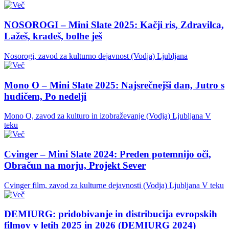
NOSOROGI – Mini Slate 2025: Kačji ris, Zdravilca,
Lažeš, kradeš, bolhe ješ
Nosorogi, zavod za kulturno dejavnost (Vodja)
Ljubljana
Mono O – Mini Slate 2025: Najsrečnejši dan, Jutro s
hudičem, Po nedelji
Mono O, zavod za kulturo in izobraževanje (Vodja)
Ljubljana
V
teku
Cvinger – Mini Slate 2024: Preden potemnijo oči,
Obračun na morju, Projekt Sever
Cvinger film, zavod za kulturne dejavnosti (Vodja)
Ljubljana
V teku
DEMIURG: pridobivanje in distribucija evropskih
filmov v letih 2025 in 2026 (DEMIURG 2024)