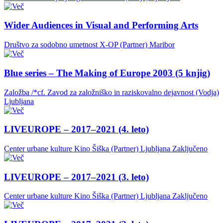
Wider Audiences in Visual and Performing Arts
Društvo za sodobno umetnost X-OP (Partner)
Maribor
Blue series – The Making of Europe 2003 (5 knjig)
Založba /*cf. Zavod za založniško in raziskovalno dejavnost (Vodja)
Ljubljana
LIVEUROPE – 2017–2021 (4. leto)
Center urbane kulture Kino Šiška (Partner)
Ljubljana
Zaključeno
LIVEUROPE – 2017–2021 (3. leto)
Center urbane kulture Kino Šiška (Partner)
Ljubljana
Zaključeno