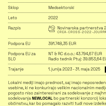
Sklop
Medsektorski
Leto
2022
Razpis
Novinarska partnerstva 
CREA-CROSS-2022-JOURP
Podpora EU
391.748,35 EUR
Podpora EU za
NT & RC d.o.o.: 43.794,67 EUR
SLO
Radio tednik Ptuj: 39.853,64 
Trajanje
1. junija 2023 - 31. maja 2025
Lokalni mediji imajo prednost, saj imajo neposrede
vsebine, ki ne konkurirajo velikim nacionalnim medij
pogosto niso zainteresirani za sodelovanje z majhni
sodelovanja
NEWLOCAL
bo partnerski konzorcij loka
občinstvu, kar bo pomagalo razviti tudi nove izdelk