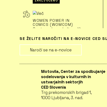
ZAKLJUČENO
WOMEN POWER IN
COMICS (WOMCOM)
Center urbane kulture Kino
Šiška (Partner)
SE ŽELITE NAROČITI NA E-NOVICE CED S
LJUBLJANA
ZAKLJUČENO
Naroči se na e-novice
GIBANJE, DIGITALNA
INTELIGENCA IN
Motovila, Center za spodbujanje
INTERAKTIVNO
sodelovanja v kulturnih in
OBČINSTVO (MODINA)
ustvarjalnih sektorjih
Center urbane kulture Kino
CED Slovenia
Šiška (Partner)
Trg prekomorskih brigad 1,
LJUBLJANA
1000 Ljubljana, 3. nad.
ZAKLJUČENO