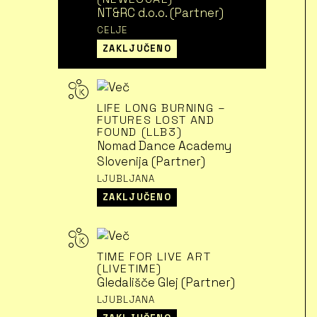
NT&RC d.o.o. (Partner)
CELJE
ZAKLJUČENO
LIFE LONG BURNING –
FUTURES LOST AND
FOUND (LLB3)
Nomad Dance Academy
Slovenija (Partner)
LJUBLJANA
ZAKLJUČENO
TIME FOR LIVE ART
(LIVETIME)
Gledališče Glej (Partner)
LJUBLJANA