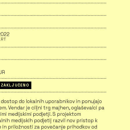
2022
ART
EUR
ZAKLJUČENO
n dostop do lokalnih uporabnikov in ponujajo
em. Vendar je ciljni trg majhen, oglaševalci pa
mi medijskimi podjetji. S projektom
lnih medijskih podjetij razvil nov pristop k
e in priložnosti za povečanje prihodkov od