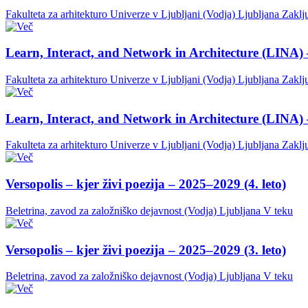
Fakulteta za arhitekturo Univerze v Ljubljani (Vodja)
Ljubljana
Zaklj
Learn, Interact, and Network in Architecture (LINA) 
Fakulteta za arhitekturo Univerze v Ljubljani (Vodja)
Ljubljana
Zaklj
Learn, Interact, and Network in Architecture (LINA) 
Fakulteta za arhitekturo Univerze v Ljubljani (Vodja)
Ljubljana
Zaklj
Versopolis – kjer živi poezija – 2025–2029 (4. leto)
Beletrina, zavod za založniško dejavnost (Vodja)
Ljubljana
V teku
Versopolis – kjer živi poezija – 2025–2029 (3. leto)
Beletrina, zavod za založniško dejavnost (Vodja)
Ljubljana
V teku