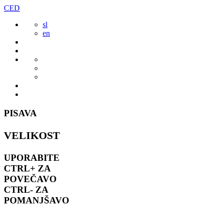
Preskoči
CED
to
sl
vsebine
en
PISAVA
VELIKOST
UPORABITE
CTRL+
ZA
POVEČAVO
CTRL-
ZA
POMANJŠAVO