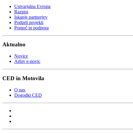
Ustvarjalna Evropa
Razpisi
Iskanje partnerjev
Podprti projekti
Pomoč in podpora
Aktualno
Novice
Arhiv e-novic
CED in Motovila
O nas
Dogodki CED