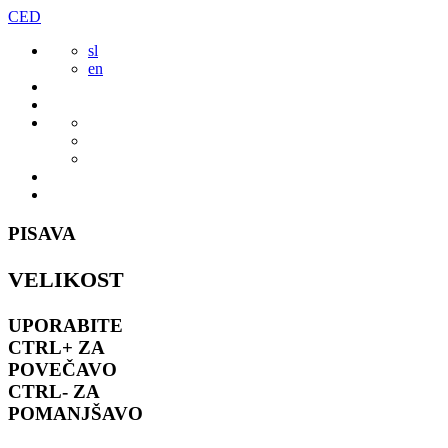
Preskoči
CED
to
sl
vsebine
en
PISAVA
VELIKOST
UPORABITE
CTRL+
ZA
POVEČAVO
CTRL-
ZA
POMANJŠAVO