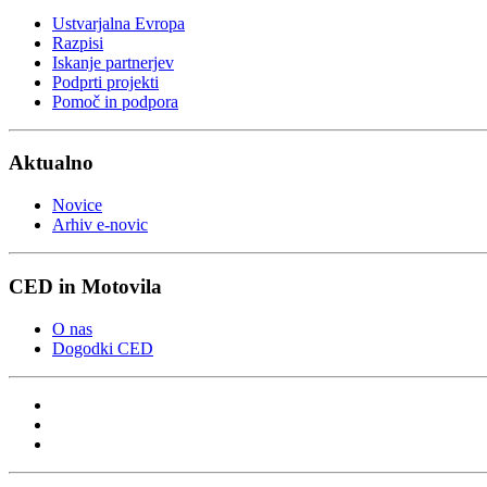
Ustvarjalna Evropa
Razpisi
Iskanje partnerjev
Podprti projekti
Pomoč in podpora
Aktualno
Novice
Arhiv e-novic
CED in Motovila
O nas
Dogodki CED