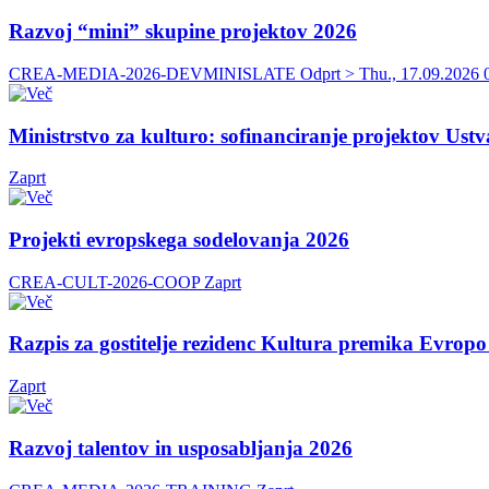
Razvoj “mini” skupine projektov 2026
CREA-MEDIA-2026-DEVMINISLATE
Odprt > Thu., 17.09.2026
Ministrstvo za kulturo: sofinanciranje projektov Ust
Zaprt
Projekti evropskega sodelovanja 2026
CREA-CULT-2026-COOP
Zaprt
Razpis za gostitelje rezidenc Kultura premika Evrop
Zaprt
Razvoj talentov in usposabljanja 2026