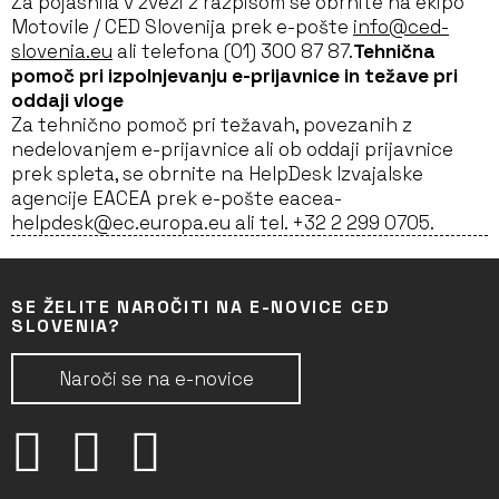
Za pojasnila v zvezi z razpisom se obrnite na ekipo
Motovile / CED Slovenija prek e-pošte
info@ced-
slovenia.eu
ali telefona (01) 300 87 87.
Tehnična
pomoč pri izpolnjevanju e-prijavnice in težave pri
oddaji vloge
Za tehnično pomoč pri težavah, povezanih z
nedelovanjem e-prijavnice ali ob oddaji prijavnice
prek spleta, se obrnite na HelpDesk Izvajalske
agencije EACEA prek e-pošte eacea-
helpdesk@ec.europa.eu ali tel. +32 2 299 0705.
SE ŽELITE NAROČITI NA E-NOVICE CED
SLOVENIA?
Naroči se na e-novice