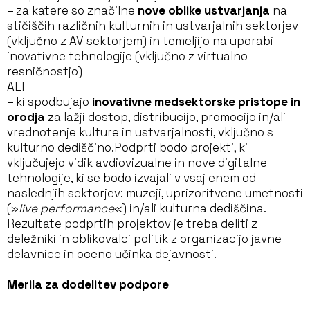
– za katere so značilne
nove oblike ustvarjanja
na
stičiščih različnih kulturnih in ustvarjalnih sektorjev
(vključno z AV sektorjem) in temeljijo na uporabi
inovativne tehnologije (vključno z virtualno
resničnostjo)
ALI
– ki spodbujajo
inovativne medsektorske pristope
in
orodja
za lažji dostop, distribucijo, promocijo in/ali
vrednotenje kulture in ustvarjalnosti, vključno s
kulturno dediščino.Podprti bodo projekti, ki
vključujejo vidik avdiovizualne in nove digitalne
tehnologije, ki se bodo izvajali v vsaj enem od
naslednjih sektorjev: muzeji, uprizoritvene umetnosti
(»
live performance
«) in/ali kulturna dediščina.
Rezultate podprtih projektov je treba deliti z
deležniki in oblikovalci politik z organizacijo javne
delavnice in oceno učinka dejavnosti.
Merila za dodelitev podpore