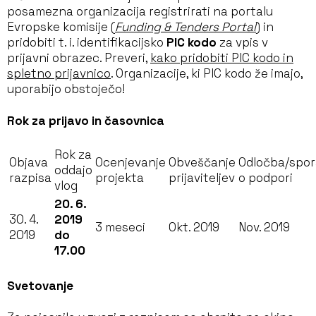
posamezna organizacija registrirati na portalu
Evropske komisije (
Funding & Tenders Portal
) in
pridobiti t. i. identifikacijsko
PIC kodo
za vpis v
prijavni obrazec. Preveri,
kako pridobiti PIC kodo in
spletno prijavnico
. Organizacije, ki PIC kodo že imajo,
uporabijo obstoječo!
Rok za prijavo in časovnica
Rok za
Objava
Ocenjevanje
Obveščanje
Odločba/spo
oddajo
razpisa
projekta
prijaviteljev
o podpori
vlog
20. 6.
30. 4.
2019
3 meseci
Okt. 2019
Nov. 2019
2019
do
17.00
Svetovanje