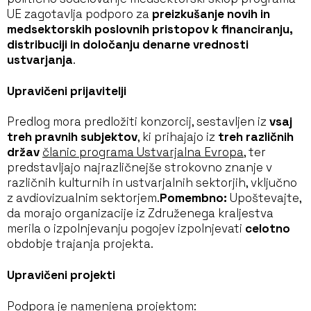
UE zagotavlja podporo za
preizkušanje novih in
medsektorskih poslovnih pristopov
k financiranju,
distribuciji in določanju denarne vrednosti
ustvarjanja
.
Upravičeni prijavitelji
Predlog mora predložiti konzorcij, sestavljen iz
vsaj
treh pravnih subjektov
, ki prihajajo iz
treh različnih
držav
članic programa Ustvarjalna Evropa
, ter
predstavljajo najrazličnejše strokovno znanje v
različnih kulturnih in ustvarjalnih sektorjih, vključno
z avdiovizualnim sektorjem.
Pomembno:
Upoštevajte,
da morajo organizacije iz Združenega kraljestva
merila o izpolnjevanju pogojev izpolnjevati
celotno
obdobje trajanja projekta.
Upravičeni projekti
Podpora je namenjena projektom: