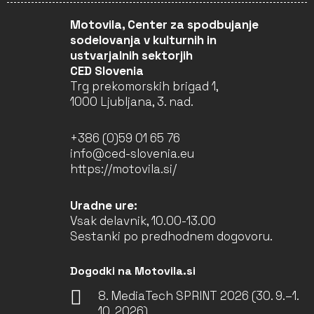
Motovila, Center za spodbujanje
sodelovanja v kulturnih in
ustvarjalnih sektorjih
CED Slovenia
Trg prekomorskih brigad 1,
1000 Ljubljana, 3. nad.
+386 (0)59 01 65 76
info@ced-slovenia.eu
https://motovila.si/
Uradne ure:
Vsak delavnik, 10.00-13.00
Sestanki po predhodnem dogovoru.
Dogodki na Motovila.si
8. MediaTech SPRINT 2026 (30. 9.–1.
10. 2026)