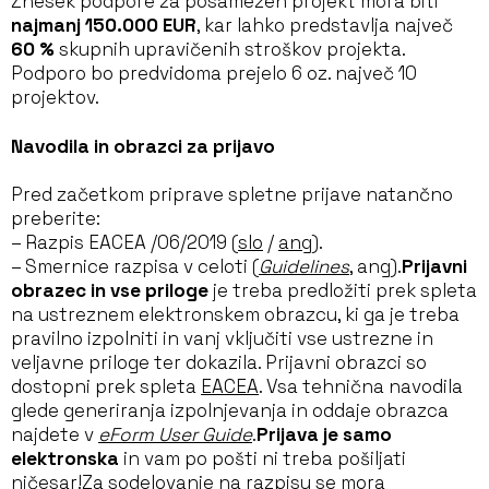
Znesek podpore za posamezen projekt mora biti
najmanj
150.000 EUR
, kar lahko predstavlja največ
60 %
skupnih upravičenih stroškov projekta.
Podporo bo predvidoma prejelo 6 oz. največ 10
projektov.
Navodila in obrazci za prijavo
Pred začetkom priprave spletne prijave natančno
preberite:
– Razpis EACEA /06/2019 (
slo
/
ang
).
– Smernice razpisa v celoti (
Guidelines
, ang).
Prijavni
obrazec in vse priloge
je treba predložiti prek spleta
na ustreznem elektronskem obrazcu, ki ga je treba
pravilno izpolniti in vanj vključiti vse ustrezne in
veljavne priloge ter dokazila. Prijavni obrazci so
dostopni prek spleta
EACEA
. Vsa tehnična navodila
glede generiranja izpolnjevanja in oddaje obrazca
najdete v
eForm User Guide
.
Prijava je samo
elektronska
in vam po pošti ni treba pošiljati
ničesar!Za sodelovanje na razpisu se mora