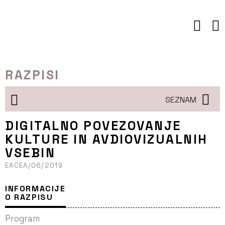
Preskoči
to
vsebine
RAZPISI
SEZNAM
DIGITALNO POVEZOVANJE
KULTURE IN AVDIOVIZUALNIH
VSEBIN
EACEA/06/2019
INFORMACIJE
O RAZPISU
Program