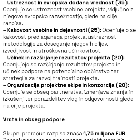
–
Ustreznost in evropska dodana vrednost (35):
Ocenjuje se ustreznost vsebine projekta, vključno z
njegovo evropsko razsežnostjo, glede na cilje
razpisa.
–
Kakovost vsebine in dejavnosti
(25):
Ocenjujejo se
kakovost predlaganega projekta, ustreznost
metodologije za doseganje njegovih ciljev,
izvedljivost in stroškovna učinkovitost.
–
Učinek in razširjanje rezultatov projekta
(20):
Ocenjujejo se razširjanje rezultatov projekta in
učinek podpore na potencialno občinstvo ter
strategija za razvoj trajnosti projekta.
–
Organizacija projektne ekipe in konzorcija
(20):
Ocenjuje se obseg partnerstva, izmenjava znanja in
izkušenj ter porazdelitev vlog in odgovornosti glede
na cilje projekta.
Vrsta in obseg podpore
Skupni proračun razpisa znaša
1,75 milijona EUR
.