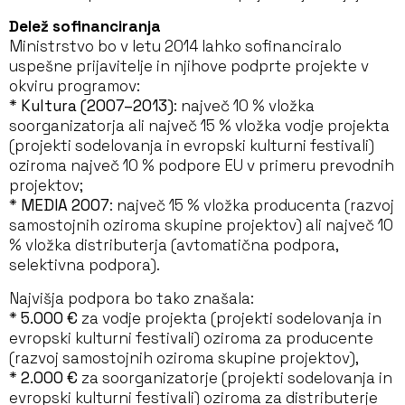
Delež sofinanciranja
Ministrstvo bo v letu 2014 lahko sofinanciralo
uspešne prijavitelje in njihove podprte projekte v
okviru programov:
*
Kultura (2007–2013)
: največ 10 % vložka
soorganizatorja ali največ 15 % vložka vodje projekta
(projekti sodelovanja in evropski kulturni festivali)
oziroma največ 10 % podpore EU v primeru prevodnih
projektov;
*
MEDIA 2007
: največ 15 % vložka producenta (razvoj
samostojnih oziroma skupine projektov) ali največ 10
% vložka distributerja (avtomatična podpora,
selektivna podpora).
Najvišja podpora bo tako znašala:
*
5.000 €
za vodje projekta (projekti sodelovanja in
evropski kulturni festivali) oziroma za producente
(razvoj samostojnih oziroma skupine projektov),
*
2.000 €
za soorganizatorje (projekti sodelovanja in
evropski kulturni festivali) oziroma za distributerje