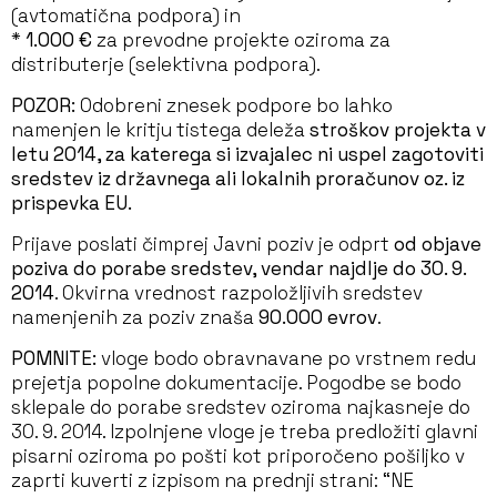
(avtomatična podpora) in
*
1.000 €
za prevodne projekte oziroma za
distributerje (selektivna podpora).
POZOR:
Odobreni znesek podpore bo lahko
namenjen le kritju tistega deleža
stroškov projekta v
letu 2014, za katerega si izvajalec ni uspel zagotoviti
sredstev iz državnega ali lokalnih proračunov oz. iz
prispevka EU.
Prijave poslati čimprej Javni poziv je odprt
od objave
poziva do porabe sredstev, vendar najdlje do 30. 9.
2014
. Okvirna vrednost razpoložljivih sredstev
namenjenih za poziv znaša
90.000 evrov
.
POMNITE:
vloge bodo obravnavane po vrstnem redu
prejetja popolne dokumentacije. Pogodbe se bodo
sklepale do porabe sredstev oziroma najkasneje do
30. 9. 2014. Izpolnjene vloge je treba predložiti glavni
pisarni oziroma po pošti kot priporočeno pošiljko v
zaprti kuverti z izpisom na prednji strani: “NE