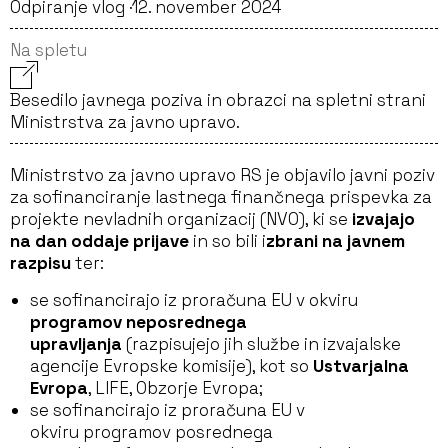
Odpiranje vlog ·
12. november 2024
Na spletu
Besedilo javnega poziva in obrazci na spletni strani
Ministrstva za javno upravo.
Ministrstvo za javno upravo RS je objavilo javni poziv
za sofinanciranje lastnega finančnega prispevka za
projekte nevladnih organizacij (NVO), ki se
izvajajo
na dan oddaje prijave
in so bili i
zbrani na javnem
razpisu
ter:
se sofinancirajo iz proračuna EU v okviru
programov
neposrednega
upravljanja
(razpisujejo jih službe in izvajalske
agencije Evropske komisije), kot so
Ustvarjalna
Evropa
, LIFE, Obzorje Evropa;
se sofinancirajo iz proračuna EU v
okviru programov posrednega