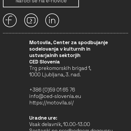
Naroči se na e-novice
Motovila, Center za spodbujanje
sodelovanja v kulturnih in
ustvarjalnih sektorjih
CED Slovenia
Trg prekomorskih brigad 1,
1000 Ljubljana, 3. nad.
+386 (0)59 01 65 76
info@ced-slovenia.eu
https://motovila.si/
Uradne ure:
Vsak delavnik, 10.00-13.00
Sestanki po predhodnem dogovoru.