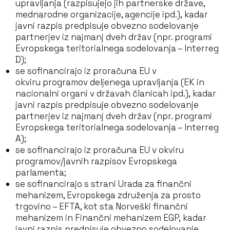
upravljanja (razpisujejo jih partnerske države,
mednarodne organizacije, agencije ipd.), kadar
javni razpis predpisuje obvezno sodelovanje
partnerjev iz najmanj dveh držav (npr. programi
Evropskega teritorialnega sodelovanja – Interreg
D);
se sofinancirajo iz proračuna EU v
okviru programov deljenega upravljanja (EK in
nacionalni organi v državah članicah ipd.), kadar
javni razpis predpisuje obvezno sodelovanje
partnerjev iz najmanj dveh držav (npr. programi
Evropskega teritorialnega sodelovanja – Interreg
A);
se sofinancirajo iz proračuna EU v okviru
programov/javnih razpisov Evropskega
parlamenta;
se sofinancirajo s strani Urada za finančni
mehanizem, Evropskega združenja za prosto
trgovino – EFTA, kot sta Norveški finančni
mehanizem in Finančni mehanizem EGP, kadar
javni razpis predpisuje obvezno sodelovanje