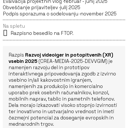
Evalvacija projektnih vlog ·
februar - junij 2025
Obveščanje prijaviteljev ·
julij 2025
Podpis sporazuma o sodelovanju ·
november 2025
Na spletu
Razpisno besedilo na FTOP.
Razpis
Razvoj videoiger in potopitvenih (XR)
vsebin 2025
(CREA-MEDIA-2025-DEVVGIM) je
namenjen razvoju del in prototipov
interaktivnega pripovedovanja zgodb z izvirno
vsebino in/ali kakovostnim igranjem,
namenjenih za produkcijo in komercialno
uporabo prek osebnih računalnikov, konzol,
mobilnih naprav, tablic in pametnih telefonov.
Dela morajo izkazovati visoko stopnjo izvirnosti
ter inovativno in ustvarjalno vrednost in imeti
čezmejni potencial za doseganje evropskih in
mednarodnih trgov.