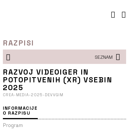
Preskoči
to
vsebine
RAZPISI
SEZNAM
RAZVOJ VIDEOIGER IN
POTOPITVENIH (XR) VSEBIN
2025
CREA-MEDIA-2025-DEVVGIM
INFORMACIJE
O RAZPISU
Program