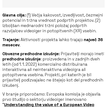
Glavna cilja:
(1) Večja kakovost, izvedljivost, čezmejni
potencial in tržna vrednost podprtih projektov. (2)
Izboljšan mednarodni tržni položaj podprtih
razvijalcev videoiger in potopitvenih (XR) vsebin.
Trajanje:
Aktivnosti projekta lahko trajajo
največ 36
mesecev
.
Obvezne predhodne izkušnje:
Prijavitelji morajo imeti
predhodne izkušnje
: proizvedena in v zadnjih dveh
letih (od 1. 1. 2022) komercialno distribuirana
interaktivna ali neinteraktivna videoigra ali
potopitvena vsebina. Projekti, pri katerih je bil
prijavitelj podizvajalec ne štejejo kot del predhodnih
izkušenj.
V branje priporočamo: Evropska komisija je objavila
prvo študijo o sektorju videoiger imenovano
“
Understanding the value of a European Video