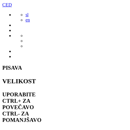
Preskoči
CED
to
sl
vsebine
en
PISAVA
VELIKOST
UPORABITE
CTRL+
ZA
POVEČAVO
CTRL-
ZA
POMANJŠAVO