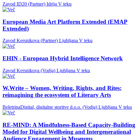
Zavod ID20 (Partner)
Idrija
V teku
European Media Art Platform Extended (EMAP
Extended)
Zavod Kersnikova (Partner)
Ljubljana
V teku
EHIN - European Hybrid Intelligence Network
Zavod Kersnikova (Vodja)
Ljubljana
V teku
W.Write – Women, Writing, Rights, and Rites:
reimagining the ecosystem of Literary Arts
BeletrinaDigital, digitalne storitve d.o.o. (Vodja)
Ljubljana
V teku
RE-MIND: A Mindfulness-Based Capacity-Building
Model for Digital Wellbeing and Intergenerational
Audience Engagement in Museums