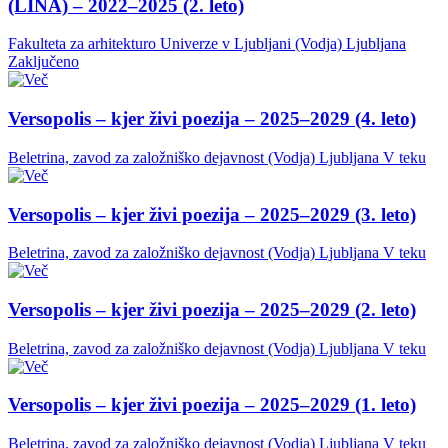
(LINA) – 2022–2025 (2. leto)
Fakulteta za arhitekturo Univerze v Ljubljani (Vodja)
Ljubljana
Zaključeno
Versopolis – kjer živi poezija – 2025–2029 (4. leto)
Beletrina, zavod za založniško dejavnost (Vodja)
Ljubljana
V teku
Versopolis – kjer živi poezija – 2025–2029 (3. leto)
Beletrina, zavod za založniško dejavnost (Vodja)
Ljubljana
V teku
Versopolis – kjer živi poezija – 2025–2029 (2. leto)
Beletrina, zavod za založniško dejavnost (Vodja)
Ljubljana
V teku
Versopolis – kjer živi poezija – 2025–2029 (1. leto)
Beletrina, zavod za založniško dejavnost (Vodja)
Ljubljana
V teku