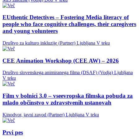
EUthentic Detectives – Fostering Media literacy of
people who face cognitive challenges, their caregivers
and young volunteers
Društvo za kulturo inkluzije (Partner)
Ljubljana
V teku
CEE Animation Workshop (CEE AW) – 2026
Društvo slovenskega animiranega filma (DSAF) (Vodja)
Ljubljana
V teku
Film v bolnici 3.0 – vseevropska filmska pobuda za
mlado občinstvo v zdravstvenih ustanovah
Kinodvor, javni zavod (Partner)
Ljubljana
V teku
Prvi pes