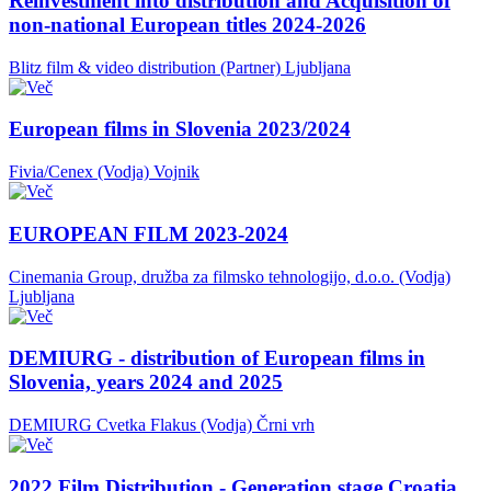
Reinvestment into distribution and Acquisition of
non-national European titles 2024-2026
Blitz film & video distribution (Partner)
Ljubljana
European films in Slovenia 2023/2024
Fivia/Cenex (Vodja)
Vojnik
EUROPEAN FILM 2023-2024
Cinemania Group, družba za filmsko tehnologijo, d.o.o. (Vodja)
Ljubljana
DEMIURG - distribution of European films in
Slovenia, years 2024 and 2025
DEMIURG Cvetka Flakus (Vodja)
Črni vrh
2022 Film Distribution - Generation stage Croatia,