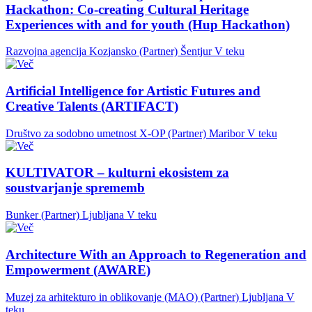
Hackathon: Co-creating Cultural Heritage
Experiences with and for youth (Hup Hackathon)
Razvojna agencija Kozjansko (Partner)
Šentjur
V teku
Artificial Intelligence for Artistic Futures and
Creative Talents (ARTIFACT)
Društvo za sodobno umetnost X-OP (Partner)
Maribor
V teku
KULTIVATOR – kulturni ekosistem za
soustvarjanje sprememb
Bunker (Partner)
Ljubljana
V teku
Architecture With an Approach to Regeneration and
Empowerment (AWARE)
Muzej za arhitekturo in oblikovanje (MAO) (Partner)
Ljubljana
V
teku