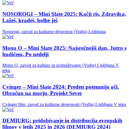
NOSOROGI – Mini Slate 2025: Kačji ris, Zdravilca,
Lažeš, kradeš, bolhe ješ
Nosorogi, zavod za kulturno dejavnost (Vodja)
Ljubljana
Mono O – Mini Slate 2025: Najsrečnejši dan, Jutro s
hudičem, Po nedelji
Mono O, zavod za kulturo in izobraževanje (Vodja)
Ljubljana
V
teku
Cvinger – Mini Slate 2024: Preden potemnijo oči,
Obračun na morju, Projekt Sever
Cvinger film, zavod za kulturne dejavnosti (Vodja)
Ljubljana
V teku
DEMIURG: pridobivanje in distribucija evropskih
filmov v letih 2025 in 2026 (DEMIURG 2024)