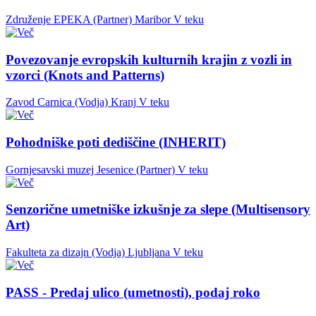
Združenje EPEKA (Partner)
Maribor
V teku
Povezovanje evropskih kulturnih krajin z vozli in
vzorci (Knots and Patterns)
Zavod Carnica (Vodja)
Kranj
V teku
Pohodniške poti dediščine (INHERIT)
Gornjesavski muzej Jesenice (Partner)
V teku
Senzorične umetniške izkušnje za slepe (Multisensory
Art)
Fakulteta za dizajn (Vodja)
Ljubljana
V teku
PASS - Predaj ulico (umetnosti), podaj roko