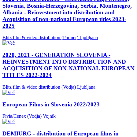
Slovenia, Bosnia-Herzegovina, Serbia, Montenegro,
Albania - Reinvestment into distribution and
Acquisition of non-national European titles 2023-
2025
Blitz film & video distribution (Partner)
Ljubljana
2020, 2021 - GENERATION SLOVENIA -
REINVESTMENT INTO DISTRIBUTION AND
ACQUISITION OF NON-NATIONAL EUROPEAN
TITLES 2022-2024
Blitz film & video distribution (Vodja)
Ljubljana
European Films in Slovenia 2022/2023
Fivia/Cenex (Vodja)
Vojnik
DEMIURG - distribution of European films in