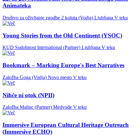
Animateka
Društvo za oživljanje zgodbe 2 koluta (Vodja)
Ljubljana
V teku
Young Stories from the Old Continent (YSOC)
KUD Sodobnost International (Partner)
Ljubljana
V teku
Bookmark – Marking Europe's Best Narratives
Založba Goga (Vodja)
Novo mesto
V teku
Nihče ni otok (NPII)
Založba Malinc (Partner)
Medvode
V teku
Immersive European Cultural Heritage Outreach
(Immersive ECHO)