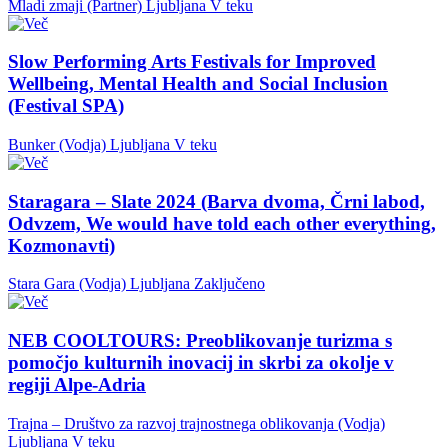
Mladi zmaji (Partner)
Ljubljana
V teku
Slow Performing Arts Festivals for Improved
Wellbeing, Mental Health and Social Inclusion
(Festival SPA)
Bunker (Vodja)
Ljubljana
V teku
Staragara – Slate 2024 (Barva dvoma, Črni labod,
Odvzem, We would have told each other everything,
Kozmonavti)
Stara Gara (Vodja)
Ljubljana
Zaključeno
NEB COOLTOURS: Preoblikovanje turizma s
pomočjo kulturnih inovacij in skrbi za okolje v
regiji Alpe-Adria
Trajna – Društvo za razvoj trajnostnega oblikovanja (Vodja)
Ljubljana
V teku