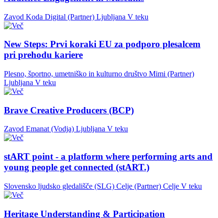
Zavod Koda Digital (Partner)
Ljubljana
V teku
New Steps: Prvi koraki EU za podporo plesalcem
pri prehodu kariere
Plesno, športno, umetniško in kulturno društvo Mimi (Partner)
Ljubljana
V teku
Brave Creative Producers (BCP)
Zavod Emanat (Vodja)
Ljubljana
V teku
stART point - a platform where performing arts and
young people get connected (stART.)
Slovensko ljudsko gledališče (SLG) Celje (Partner)
Celje
V teku
Heritage Understanding & Participation