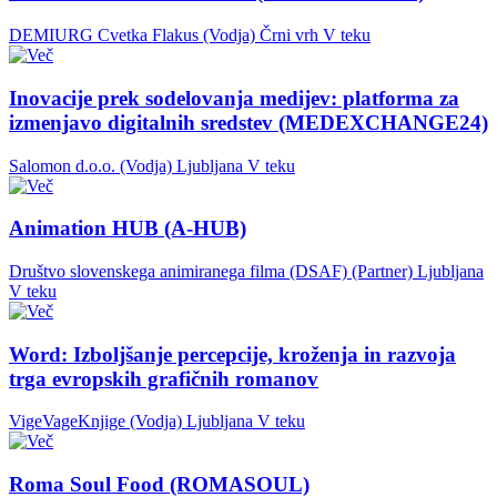
DEMIURG Cvetka Flakus (Vodja)
Črni vrh
V teku
Inovacije prek sodelovanja medijev: platforma za
izmenjavo digitalnih sredstev (MEDEXCHANGE24)
Salomon d.o.o. (Vodja)
Ljubljana
V teku
Animation HUB (A-HUB)
Društvo slovenskega animiranega filma (DSAF) (Partner)
Ljubljana
V teku
Word: Izboljšanje percepcije, kroženja in razvoja
trga evropskih grafičnih romanov
VigeVageKnjige (Vodja)
Ljubljana
V teku
Roma Soul Food (ROMASOUL)