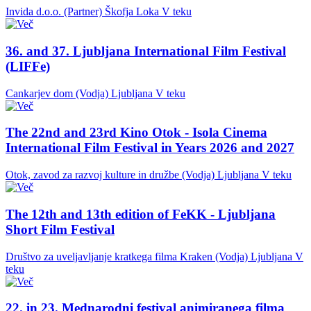
Invida d.o.o. (Partner)
Škofja Loka
V teku
36. and 37. Ljubljana International Film Festival
(LIFFe)
Cankarjev dom (Vodja)
Ljubljana
V teku
The 22nd and 23rd Kino Otok - Isola Cinema
International Film Festival in Years 2026 and 2027
Otok, zavod za razvoj kulture in družbe (Vodja)
Ljubljana
V teku
The 12th and 13th edition of FeKK - Ljubljana
Short Film Festival
Društvo za uveljavljanje kratkega filma Kraken (Vodja)
Ljubljana
V
teku
22. in 23. Mednarodni festival animiranega filma