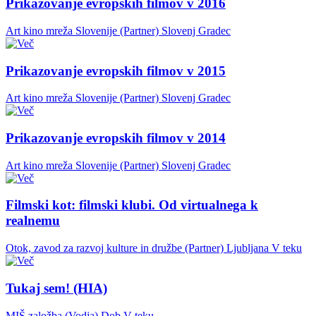
Prikazovanje evropskih filmov v 2016
Art kino mreža Slovenije (Partner)
Slovenj Gradec
Prikazovanje evropskih filmov v 2015
Art kino mreža Slovenije (Partner)
Slovenj Gradec
Prikazovanje evropskih filmov v 2014
Art kino mreža Slovenije (Partner)
Slovenj Gradec
Filmski kot: filmski klubi. Od virtualnega k
realnemu
Otok, zavod za razvoj kulture in družbe (Partner)
Ljubljana
V teku
Tukaj sem! (HIA)
MIŠ založba (Vodja)
Dob
V teku