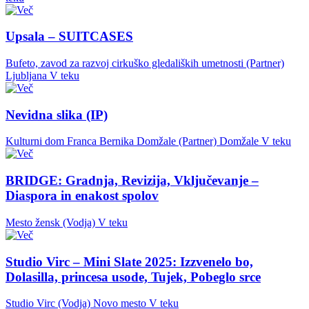
Upsala – SUITCASES
Bufeto, zavod za razvoj cirkuško gledaliških umetnosti (Partner)
Ljubljana
V teku
Nevidna slika (IP)
Kulturni dom Franca Bernika Domžale (Partner)
Domžale
V teku
BRIDGE: Gradnja, Revizija, Vključevanje –
Diaspora in enakost spolov
Mesto žensk (Vodja)
V teku
Studio Virc – Mini Slate 2025: Izzvenelo bo,
Dolasilla, princesa usode, Tujek, Pobeglo srce
Studio Virc (Vodja)
Novo mesto
V teku