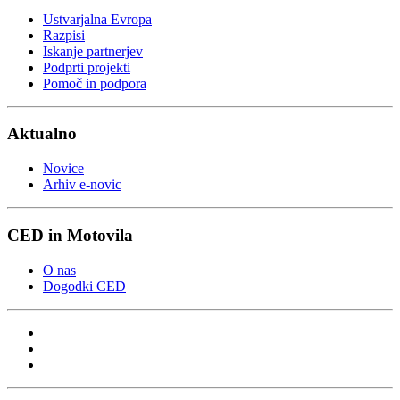
Ustvarjalna Evropa
Razpisi
Iskanje partnerjev
Podprti projekti
Pomoč in podpora
Aktualno
Novice
Arhiv e-novic
CED in Motovila
O nas
Dogodki CED