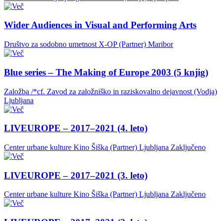
Wider Audiences in Visual and Performing Arts
Društvo za sodobno umetnost X-OP (Partner)
Maribor
Blue series – The Making of Europe 2003 (5 knjig)
Založba /*cf. Zavod za založniško in raziskovalno dejavnost (Vodja)
Ljubljana
LIVEUROPE – 2017–2021 (4. leto)
Center urbane kulture Kino Šiška (Partner)
Ljubljana
Zaključeno
LIVEUROPE – 2017–2021 (3. leto)
Center urbane kulture Kino Šiška (Partner)
Ljubljana
Zaključeno