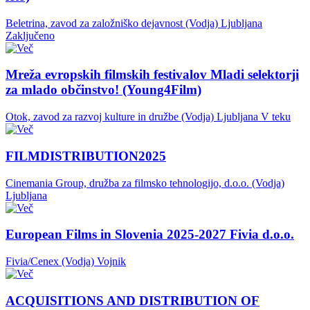
Beletrina, zavod za založniško dejavnost (Vodja)
Ljubljana
Zaključeno
Mreža evropskih filmskih festivalov Mladi selektorji
za mlado občinstvo! (Young4Film)
Otok, zavod za razvoj kulture in družbe (Vodja)
Ljubljana
V teku
FILMDISTRIBUTION2025
Cinemania Group, družba za filmsko tehnologijo, d.o.o. (Vodja)
Ljubljana
European Films in Slovenia 2025-2027 Fivia d.o.o.
Fivia/Cenex (Vodja)
Vojnik
ACQUISITIONS AND DISTRIBUTION OF