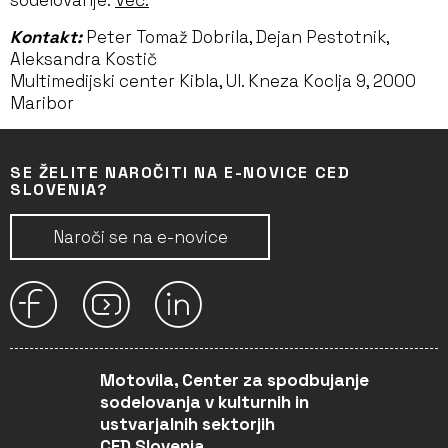
sodelovanje.
Več.
Kontakt:
Peter Tomaž Dobrila, Dejan Pestotnik,
Aleksandra Kostič
Multimedijski center Kibla, Ul. Kneza Koclja 9, 2000
Maribor
SE ŽELITE NAROČITI NA E-NOVICE CED
SLOVENIA?
Naroči se na e-novice
Motovila, Center za spodbujanje
sodelovanja v kulturnih in
ustvarjalnih sektorjih
CED Slovenia