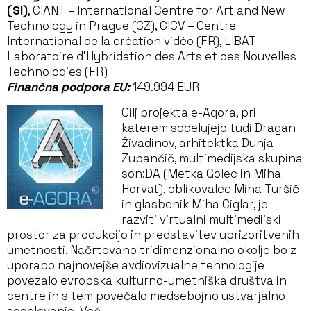
(SI)
, CIANT – International Centre for Art and New
Technology in Prague (CZ), CICV – Centre
International de la création vidéo (FR), LIBAT –
Laboratoire d’Hybridation des Arts et des Nouvelles
Technologies (FR)
Finančna podpora EU:
149.994 EUR
Cilj projekta e-Agora, pri
katerem sodelujejo tudi Dragan
Živadinov, arhitektka Dunja
Zupančič, multimedijska skupina
son:DA (Metka Golec in Miha
Horvat), oblikovalec Miha Turšič
in glasbenik Miha Ciglar, je
razviti virtualni multimedijski
prostor za produkcijo in predstavitev uprizoritvenih
umetnosti. Načrtovano tridimenzionalno okolje bo z
uporabo najnovejše avdiovizualne tehnologije
povezalo evropska kulturno-umetniška društva in
centre in s tem povečalo medsebojno ustvarjalno