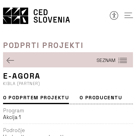
Preskoči
to
vsebine
PODPRTI PROJEKTI
SEZNAM
E-AGORA
KIBLA (PARTNER)
O PODPRTEM PROJEKTU
O PRODUCENTU
Program
Akcija 1
Področje