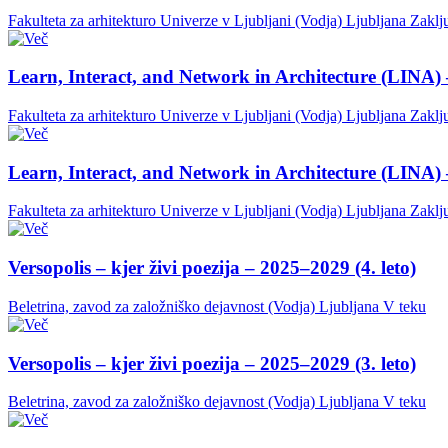
Fakulteta za arhitekturo Univerze v Ljubljani (Vodja)
Ljubljana
Zaklj
Learn, Interact, and Network in Architecture (LINA) 
Fakulteta za arhitekturo Univerze v Ljubljani (Vodja)
Ljubljana
Zaklj
Learn, Interact, and Network in Architecture (LINA) 
Fakulteta za arhitekturo Univerze v Ljubljani (Vodja)
Ljubljana
Zaklj
Versopolis – kjer živi poezija – 2025–2029 (4. leto)
Beletrina, zavod za založniško dejavnost (Vodja)
Ljubljana
V teku
Versopolis – kjer živi poezija – 2025–2029 (3. leto)
Beletrina, zavod za založniško dejavnost (Vodja)
Ljubljana
V teku