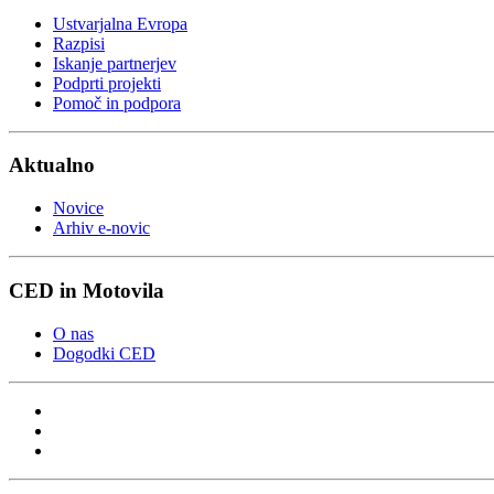
Ustvarjalna Evropa
Razpisi
Iskanje partnerjev
Podprti projekti
Pomoč in podpora
Aktualno
Novice
Arhiv e-novic
CED in Motovila
O nas
Dogodki CED