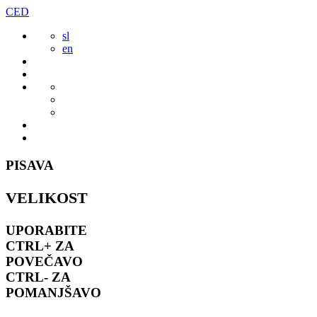
Preskoči
CED
to
sl
vsebine
en
PISAVA
VELIKOST
UPORABITE
CTRL+
ZA
POVEČAVO
CTRL-
ZA
POMANJŠAVO