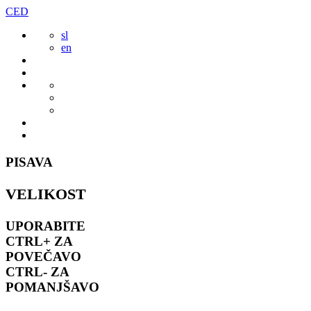
Preskoči
CED
to
sl
vsebine
en
PISAVA
VELIKOST
UPORABITE
CTRL+
ZA
POVEČAVO
CTRL-
ZA
POMANJŠAVO