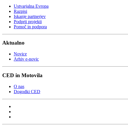
Ustvarjalna Evropa
Razpisi
Iskanje partnerjev
Podprti projekti
Pomoč in podpora
Aktualno
Novice
Arhiv e-novic
CED in Motovila
O nas
Dogodki CED