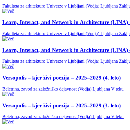
Fakulteta za arhitekturo Univerze v Ljubljani (Vodja)
Ljubljana
Zaklj
Learn, Interact, and Network in Architecture (LINA) 
Fakulteta za arhitekturo Univerze v Ljubljani (Vodja)
Ljubljana
Zaklj
Learn, Interact, and Network in Architecture (LINA) 
Fakulteta za arhitekturo Univerze v Ljubljani (Vodja)
Ljubljana
Zaklj
Versopolis – kjer živi poezija – 2025–2029 (4. leto)
Beletrina, zavod za založniško dejavnost (Vodja)
Ljubljana
V teku
Versopolis – kjer živi poezija – 2025–2029 (3. leto)
Beletrina, zavod za založniško dejavnost (Vodja)
Ljubljana
V teku