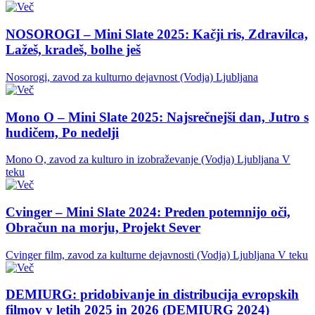
NOSOROGI – Mini Slate 2025: Kačji ris, Zdravilca,
Lažeš, kradeš, bolhe ješ
Nosorogi, zavod za kulturno dejavnost (Vodja)
Ljubljana
Mono O – Mini Slate 2025: Najsrečnejši dan, Jutro s
hudičem, Po nedelji
Mono O, zavod za kulturo in izobraževanje (Vodja)
Ljubljana
V
teku
Cvinger – Mini Slate 2024: Preden potemnijo oči,
Obračun na morju, Projekt Sever
Cvinger film, zavod za kulturne dejavnosti (Vodja)
Ljubljana
V teku
DEMIURG: pridobivanje in distribucija evropskih
filmov v letih 2025 in 2026 (DEMIURG 2024)