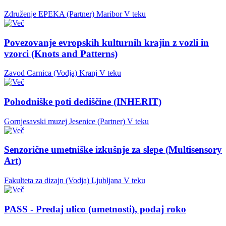
Združenje EPEKA (Partner)
Maribor
V teku
Povezovanje evropskih kulturnih krajin z vozli in
vzorci (Knots and Patterns)
Zavod Carnica (Vodja)
Kranj
V teku
Pohodniške poti dediščine (INHERIT)
Gornjesavski muzej Jesenice (Partner)
V teku
Senzorične umetniške izkušnje za slepe (Multisensory
Art)
Fakulteta za dizajn (Vodja)
Ljubljana
V teku
PASS - Predaj ulico (umetnosti), podaj roko