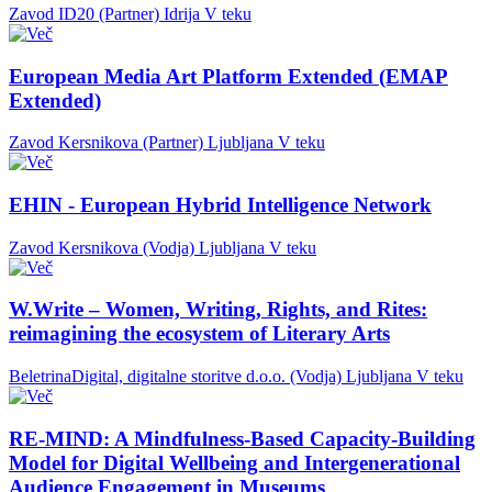
Zavod ID20 (Partner)
Idrija
V teku
European Media Art Platform Extended (EMAP
Extended)
Zavod Kersnikova (Partner)
Ljubljana
V teku
EHIN - European Hybrid Intelligence Network
Zavod Kersnikova (Vodja)
Ljubljana
V teku
W.Write – Women, Writing, Rights, and Rites:
reimagining the ecosystem of Literary Arts
BeletrinaDigital, digitalne storitve d.o.o. (Vodja)
Ljubljana
V teku
RE-MIND: A Mindfulness-Based Capacity-Building
Model for Digital Wellbeing and Intergenerational
Audience Engagement in Museums