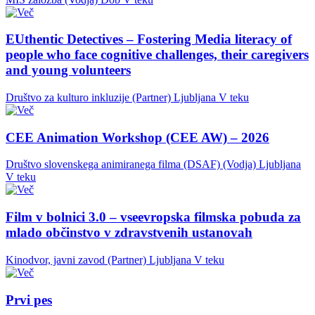
EUthentic Detectives – Fostering Media literacy of
people who face cognitive challenges, their caregivers
and young volunteers
Društvo za kulturo inkluzije (Partner)
Ljubljana
V teku
CEE Animation Workshop (CEE AW) – 2026
Društvo slovenskega animiranega filma (DSAF) (Vodja)
Ljubljana
V teku
Film v bolnici 3.0 – vseevropska filmska pobuda za
mlado občinstvo v zdravstvenih ustanovah
Kinodvor, javni zavod (Partner)
Ljubljana
V teku
Prvi pes