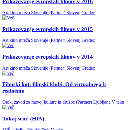
Prikazovanje evropskih filmov v 2016
Art kino mreža Slovenije (Partner)
Slovenj Gradec
Prikazovanje evropskih filmov v 2015
Art kino mreža Slovenije (Partner)
Slovenj Gradec
Prikazovanje evropskih filmov v 2014
Art kino mreža Slovenije (Partner)
Slovenj Gradec
Filmski kot: filmski klubi. Od virtualnega k
realnemu
Otok, zavod za razvoj kulture in družbe (Partner)
Ljubljana
V teku
Tukaj sem! (HIA)
MIŠ založba (Vodja)
Dob
V teku