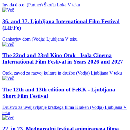
Invida d.o.o. (Partner)
Škofja Loka
V teku
36. and 37. Ljubljana International Film Festival
(LIFFe)
Cankarjev dom (Vodja)
Ljubljana
V teku
The 22nd and 23rd Kino Otok - Isola Cinema
International Film Festival in Years 2026 and 2027
Otok, zavod za razvoj kulture in družbe (Vodja)
Ljubljana
V teku
The 12th and 13th edition of FeKK - Ljubljana
Short Film Festival
Društvo za uveljavljanje kratkega filma Kraken (Vodja)
Ljubljana
V
teku
22. in 23. Mednarodni festival animiranega filma