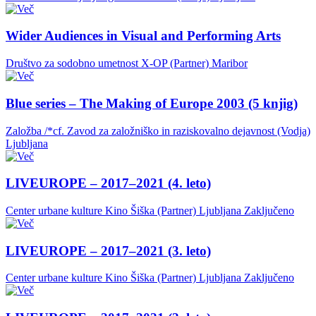
Wider Audiences in Visual and Performing Arts
Društvo za sodobno umetnost X-OP (Partner)
Maribor
Blue series – The Making of Europe 2003 (5 knjig)
Založba /*cf. Zavod za založniško in raziskovalno dejavnost (Vodja)
Ljubljana
LIVEUROPE – 2017–2021 (4. leto)
Center urbane kulture Kino Šiška (Partner)
Ljubljana
Zaključeno
LIVEUROPE – 2017–2021 (3. leto)
Center urbane kulture Kino Šiška (Partner)
Ljubljana
Zaključeno