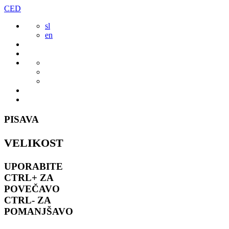
Preskoči
CED
to
sl
vsebine
en
PISAVA
VELIKOST
UPORABITE
CTRL+
ZA
POVEČAVO
CTRL-
ZA
POMANJŠAVO