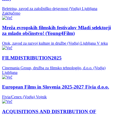
Beletrina, zavod za založniško dejavnost (Vodja)
Ljubljana
Zaključeno
Mreža evropskih filmskih festivalov Mladi selektorji
za mlado občinstvo! (Young4Film)
Otok, zavod za razvoj kulture in družbe (Vodja)
Ljubljana
V teku
FILMDISTRIBUTION2025
Cinemania Group, družba za filmsko tehnologijo, d.o.o. (Vodja)
Ljubljana
European Films in Slovenia 2025-2027 Fivia d.o.o.
Fivia/Cenex (Vodja)
Vojnik
ACQUISITIONS AND DISTRIBUTION OF