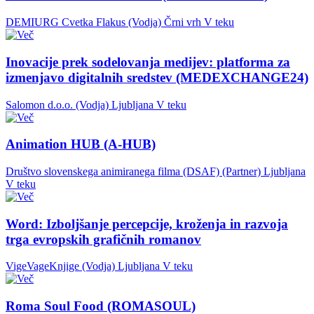
DEMIURG Cvetka Flakus (Vodja)
Črni vrh
V teku
Inovacije prek sodelovanja medijev: platforma za
izmenjavo digitalnih sredstev (MEDEXCHANGE24)
Salomon d.o.o. (Vodja)
Ljubljana
V teku
Animation HUB (A-HUB)
Društvo slovenskega animiranega filma (DSAF) (Partner)
Ljubljana
V teku
Word: Izboljšanje percepcije, kroženja in razvoja
trga evropskih grafičnih romanov
VigeVageKnjige (Vodja)
Ljubljana
V teku
Roma Soul Food (ROMASOUL)