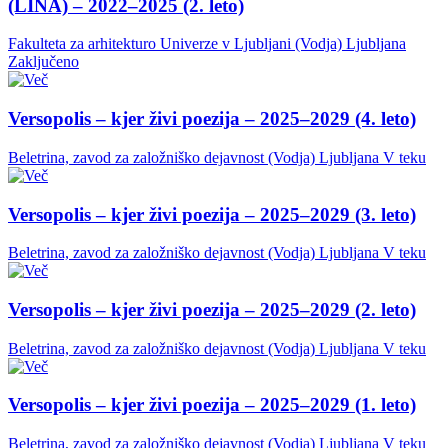
(LINA) – 2022–2025 (2. leto)
Fakulteta za arhitekturo Univerze v Ljubljani (Vodja)
Ljubljana
Zaključeno
Versopolis – kjer živi poezija – 2025–2029 (4. leto)
Beletrina, zavod za založniško dejavnost (Vodja)
Ljubljana
V teku
Versopolis – kjer živi poezija – 2025–2029 (3. leto)
Beletrina, zavod za založniško dejavnost (Vodja)
Ljubljana
V teku
Versopolis – kjer živi poezija – 2025–2029 (2. leto)
Beletrina, zavod za založniško dejavnost (Vodja)
Ljubljana
V teku
Versopolis – kjer živi poezija – 2025–2029 (1. leto)
Beletrina, zavod za založniško dejavnost (Vodja)
Ljubljana
V teku