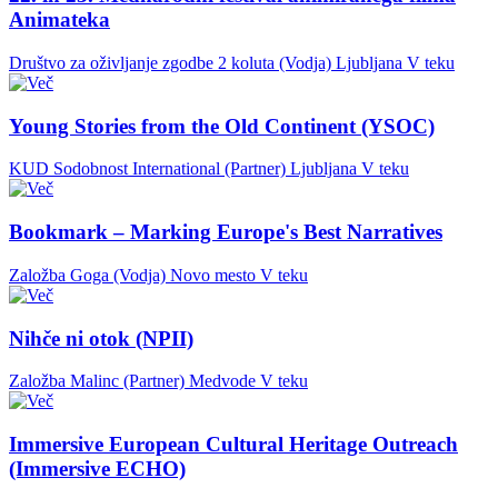
Animateka
Društvo za oživljanje zgodbe 2 koluta (Vodja)
Ljubljana
V teku
Young Stories from the Old Continent (YSOC)
KUD Sodobnost International (Partner)
Ljubljana
V teku
Bookmark – Marking Europe's Best Narratives
Založba Goga (Vodja)
Novo mesto
V teku
Nihče ni otok (NPII)
Založba Malinc (Partner)
Medvode
V teku
Immersive European Cultural Heritage Outreach
(Immersive ECHO)