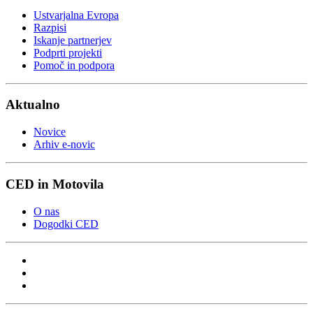
Ustvarjalna Evropa
Razpisi
Iskanje partnerjev
Podprti projekti
Pomoč in podpora
Aktualno
Novice
Arhiv e-novic
CED in Motovila
O nas
Dogodki CED