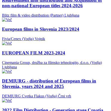
Reinvestment into distribution and Acquisition of
non-national European titles 2024-2026
Blitz film & video distribution (Partner)
Ljubljana
European films in Slovenia 2023/2024
Fivia/Cenex (Vodja)
Vojnik
EUROPEAN FILM 2023-2024
Cinemania Group, družba za filmsko tehnologijo, d.o.o. (Vodja)
Ljubljana
DEMIURG - distribution of European films in
Slovenia, years 2024 and 2025
DEMIURG Cvetka Flakus (Vodja)
Črni vrh
2022 Film Distribution - Generation stage Croatia,