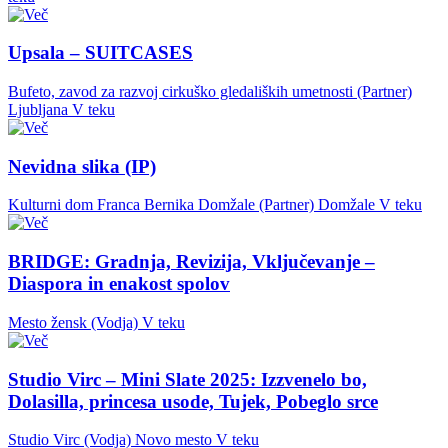
Upsala – SUITCASES
Bufeto, zavod za razvoj cirkuško gledaliških umetnosti (Partner)
Ljubljana
V teku
Nevidna slika (IP)
Kulturni dom Franca Bernika Domžale (Partner)
Domžale
V teku
BRIDGE: Gradnja, Revizija, Vključevanje –
Diaspora in enakost spolov
Mesto žensk (Vodja)
V teku
Studio Virc – Mini Slate 2025: Izzvenelo bo,
Dolasilla, princesa usode, Tujek, Pobeglo srce
Studio Virc (Vodja)
Novo mesto
V teku