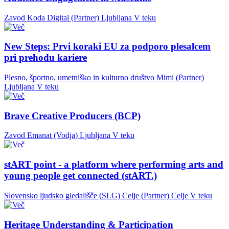
Zavod Koda Digital (Partner)
Ljubljana
V teku
New Steps: Prvi koraki EU za podporo plesalcem
pri prehodu kariere
Plesno, športno, umetniško in kulturno društvo Mimi (Partner)
Ljubljana
V teku
Brave Creative Producers (BCP)
Zavod Emanat (Vodja)
Ljubljana
V teku
stART point - a platform where performing arts and
young people get connected (stART.)
Slovensko ljudsko gledališče (SLG) Celje (Partner)
Celje
V teku
Heritage Understanding & Participation