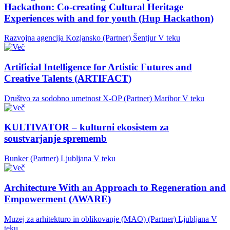
Hackathon: Co-creating Cultural Heritage
Experiences with and for youth (Hup Hackathon)
Razvojna agencija Kozjansko (Partner)
Šentjur
V teku
Artificial Intelligence for Artistic Futures and
Creative Talents (ARTIFACT)
Društvo za sodobno umetnost X-OP (Partner)
Maribor
V teku
KULTIVATOR – kulturni ekosistem za
soustvarjanje sprememb
Bunker (Partner)
Ljubljana
V teku
Architecture With an Approach to Regeneration and
Empowerment (AWARE)
Muzej za arhitekturo in oblikovanje (MAO) (Partner)
Ljubljana
V
teku