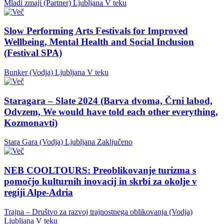
Mladi zmaji (Partner)
Ljubljana
V teku
Slow Performing Arts Festivals for Improved
Wellbeing, Mental Health and Social Inclusion
(Festival SPA)
Bunker (Vodja)
Ljubljana
V teku
Staragara – Slate 2024 (Barva dvoma, Črni labod,
Odvzem, We would have told each other everything,
Kozmonavti)
Stara Gara (Vodja)
Ljubljana
Zaključeno
NEB COOLTOURS: Preoblikovanje turizma s
pomočjo kulturnih inovacij in skrbi za okolje v
regiji Alpe-Adria
Trajna – Društvo za razvoj trajnostnega oblikovanja (Vodja)
Ljubljana
V teku