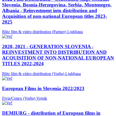
Slovenia, Bosnia-Herzegovina, Serbia, Montenegro,
Albania - Reinvestment into distribution and
Acquisition of non-national European titles 2023-
2025
Blitz film & video distribution (Partner)
Ljubljana
2020, 2021 - GENERATION SLOVENIA -
REINVESTMENT INTO DISTRIBUTION AND
ACQUISITION OF NON-NATIONAL EUROPEAN
TITLES 2022-2024
Blitz film & video distribution (Vodja)
Ljubljana
European Films in Slovenia 2022/2023
Fivia/Cenex (Vodja)
Vojnik
DEMIURG - distribution of European films in