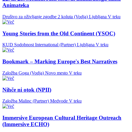
Animateka
Društvo za oživljanje zgodbe 2 koluta (Vodja)
Ljubljana
V teku
Young Stories from the Old Continent (YSOC)
KUD Sodobnost International (Partner)
Ljubljana
V teku
Bookmark – Marking Europe's Best Narratives
Založba Goga (Vodja)
Novo mesto
V teku
Nihče ni otok (NPII)
Založba Malinc (Partner)
Medvode
V teku
Immersive European Cultural Heritage Outreach
(Immersive ECHO)