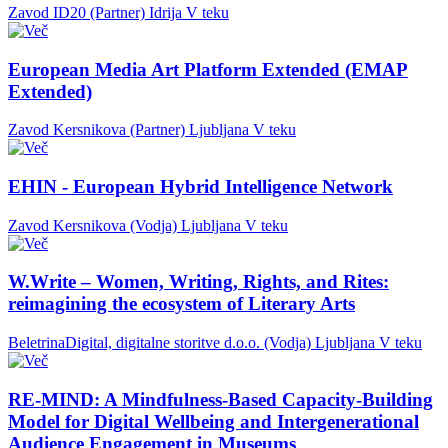
Zavod ID20 (Partner)
Idrija
V teku
European Media Art Platform Extended (EMAP
Extended)
Zavod Kersnikova (Partner)
Ljubljana
V teku
EHIN - European Hybrid Intelligence Network
Zavod Kersnikova (Vodja)
Ljubljana
V teku
W.Write – Women, Writing, Rights, and Rites:
reimagining the ecosystem of Literary Arts
BeletrinaDigital, digitalne storitve d.o.o. (Vodja)
Ljubljana
V teku
RE-MIND: A Mindfulness-Based Capacity-Building
Model for Digital Wellbeing and Intergenerational
Audience Engagement in Museums