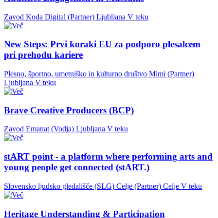
Zavod Koda Digital (Partner)
Ljubljana
V teku
New Steps: Prvi koraki EU za podporo plesalcem
pri prehodu kariere
Plesno, športno, umetniško in kulturno društvo Mimi (Partner)
Ljubljana
V teku
Brave Creative Producers (BCP)
Zavod Emanat (Vodja)
Ljubljana
V teku
stART point - a platform where performing arts and
young people get connected (stART.)
Slovensko ljudsko gledališče (SLG) Celje (Partner)
Celje
V teku
Heritage Understanding & Participation