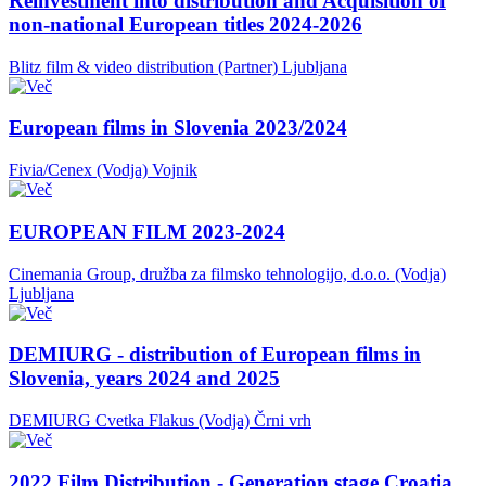
Reinvestment into distribution and Acquisition of
non-national European titles 2024-2026
Blitz film & video distribution (Partner)
Ljubljana
European films in Slovenia 2023/2024
Fivia/Cenex (Vodja)
Vojnik
EUROPEAN FILM 2023-2024
Cinemania Group, družba za filmsko tehnologijo, d.o.o. (Vodja)
Ljubljana
DEMIURG - distribution of European films in
Slovenia, years 2024 and 2025
DEMIURG Cvetka Flakus (Vodja)
Črni vrh
2022 Film Distribution - Generation stage Croatia,