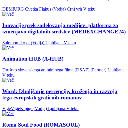
DEMIURG Cvetka Flakus (Vodja)
Črni vrh
V teku
Inovacije prek sodelovanja medijev: platforma za
izmenjavo digitalnih sredstev (MEDEXCHANGE24)
Salomon d.o.o. (Vodja)
Ljubljana
V teku
Animation HUB (A-HUB)
Društvo slovenskega animiranega filma (DSAF) (Partner)
Ljubljana
V teku
Word: Izboljšanje percepcije, kroženja in razvoja
trga evropskih grafičnih romanov
VigeVageKnjige (Vodja)
Ljubljana
V teku
Roma Soul Food (ROMASOUL)