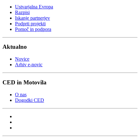
Ustvarjalna Evropa
Razpisi
Iskanje partnerjev
Podprti projekti
Pomoč in podpora
Aktualno
Novice
Arhiv e-novic
CED in Motovila
O nas
Dogodki CED