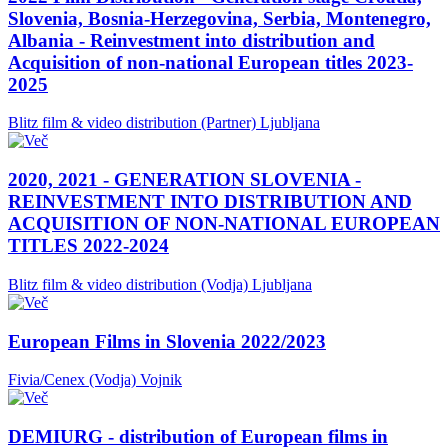
Slovenia, Bosnia-Herzegovina, Serbia, Montenegro,
Albania - Reinvestment into distribution and
Acquisition of non-national European titles 2023-
2025
Blitz film & video distribution (Partner)
Ljubljana
2020, 2021 - GENERATION SLOVENIA -
REINVESTMENT INTO DISTRIBUTION AND
ACQUISITION OF NON-NATIONAL EUROPEAN
TITLES 2022-2024
Blitz film & video distribution (Vodja)
Ljubljana
European Films in Slovenia 2022/2023
Fivia/Cenex (Vodja)
Vojnik
DEMIURG - distribution of European films in