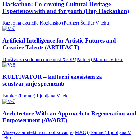
Hackathon: Co-creating Cultural Heritage
Experiences with and for youth (Hup Hackathon)
Razvojna agencija Kozjansko (Partner)
Šentjur
V teku
Artificial Intelligence for Artistic Futures and
Creative Talents (ARTIFACT)
Društvo za sodobno umetnost X-OP (Partner)
Maribor
V teku
KULTIVATOR – kulturni ekosistem za
soustvarjanje sprememb
Bunker (Partner)
Ljubljana
V teku
Architecture With an Approach to Regeneration and
Empowerment (AWARE)
Muzej za arhitekturo in oblikovanje (MAO) (Partner)
Ljubljana
V
teku