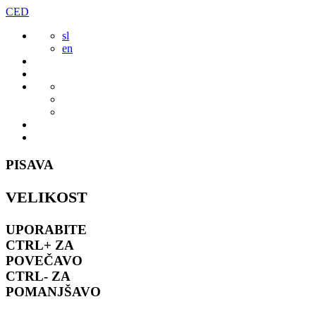
Preskoči
CED
to
sl
vsebine
en
PISAVA
VELIKOST
UPORABITE
CTRL+
ZA
POVEČAVO
CTRL-
ZA
POMANJŠAVO