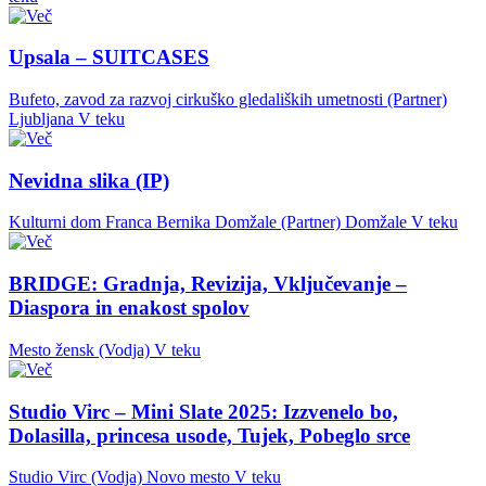
Upsala – SUITCASES
Bufeto, zavod za razvoj cirkuško gledaliških umetnosti (Partner)
Ljubljana
V teku
Nevidna slika (IP)
Kulturni dom Franca Bernika Domžale (Partner)
Domžale
V teku
BRIDGE: Gradnja, Revizija, Vključevanje –
Diaspora in enakost spolov
Mesto žensk (Vodja)
V teku
Studio Virc – Mini Slate 2025: Izzvenelo bo,
Dolasilla, princesa usode, Tujek, Pobeglo srce
Studio Virc (Vodja)
Novo mesto
V teku