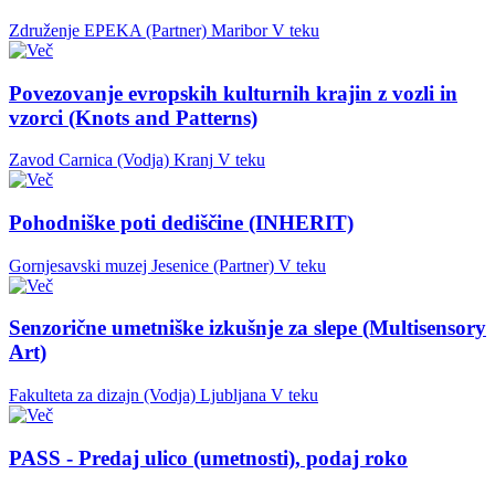
Združenje EPEKA (Partner)
Maribor
V teku
Povezovanje evropskih kulturnih krajin z vozli in
vzorci (Knots and Patterns)
Zavod Carnica (Vodja)
Kranj
V teku
Pohodniške poti dediščine (INHERIT)
Gornjesavski muzej Jesenice (Partner)
V teku
Senzorične umetniške izkušnje za slepe (Multisensory
Art)
Fakulteta za dizajn (Vodja)
Ljubljana
V teku
PASS - Predaj ulico (umetnosti), podaj roko