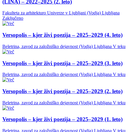
(LINA) – 2022–2025 (2. leto)
Fakulteta za arhitekturo Univerze v Ljubljani (Vodja)
Ljubljana
Zaključeno
Versopolis – kjer živi poezija – 2025–2029 (4. leto)
Beletrina, zavod za založniško dejavnost (Vodja)
Ljubljana
V teku
Versopolis – kjer živi poezija – 2025–2029 (3. leto)
Beletrina, zavod za založniško dejavnost (Vodja)
Ljubljana
V teku
Versopolis – kjer živi poezija – 2025–2029 (2. leto)
Beletrina, zavod za založniško dejavnost (Vodja)
Ljubljana
V teku
Versopolis – kjer živi poezija – 2025–2029 (1. leto)
Beletrina, zavod za založniško dejavnost (Vodja)
Ljubljana
V teku