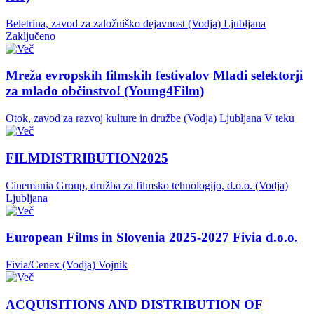
Beletrina, zavod za založniško dejavnost (Vodja)
Ljubljana
Zaključeno
Mreža evropskih filmskih festivalov Mladi selektorji
za mlado občinstvo! (Young4Film)
Otok, zavod za razvoj kulture in družbe (Vodja)
Ljubljana
V teku
FILMDISTRIBUTION2025
Cinemania Group, družba za filmsko tehnologijo, d.o.o. (Vodja)
Ljubljana
European Films in Slovenia 2025-2027 Fivia d.o.o.
Fivia/Cenex (Vodja)
Vojnik
ACQUISITIONS AND DISTRIBUTION OF