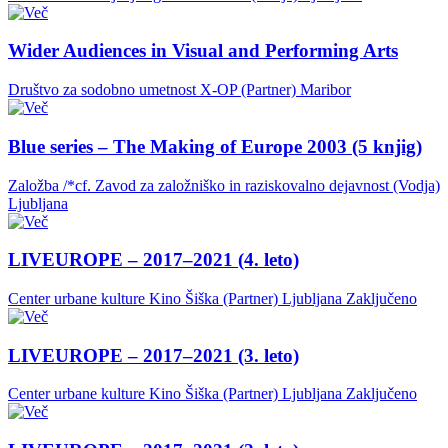
Wider Audiences in Visual and Performing Arts
Društvo za sodobno umetnost X-OP (Partner)
Maribor
Blue series – The Making of Europe 2003 (5 knjig)
Založba /*cf. Zavod za založniško in raziskovalno dejavnost (Vodja)
Ljubljana
LIVEUROPE – 2017–2021 (4. leto)
Center urbane kulture Kino Šiška (Partner)
Ljubljana
Zaključeno
LIVEUROPE – 2017–2021 (3. leto)
Center urbane kulture Kino Šiška (Partner)
Ljubljana
Zaključeno