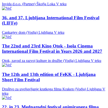
Invida d.o.o. (Partner)
Škofja Loka
V teku
36. and 37. Ljubljana International Film Festival
(LIFFe)
Cankarjev dom (Vodja)
Ljubljana
V teku
The 22nd and 23rd Kino Otok - Isola Cinema
International Film Festival in Years 2026 and 2027
Otok, zavod za razvoj kulture in družbe (Vodja)
Ljubljana
V teku
The 12th and 13th edition of FeKK - Ljubljana
Short Film Festival
Društvo za uveljavljanje kratkega filma Kraken (Vodja)
Ljubljana
V
teku
22. in 23. Mednarodni festival animiranega filma