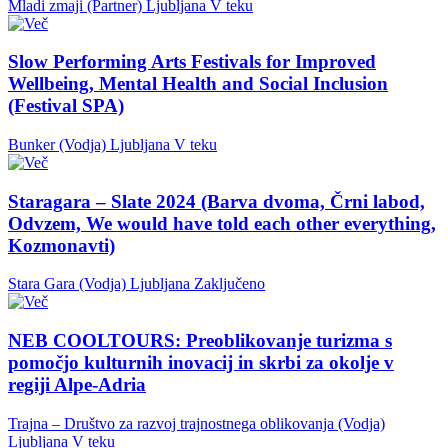
Mladi zmaji (Partner)
Ljubljana
V teku
Slow Performing Arts Festivals for Improved
Wellbeing, Mental Health and Social Inclusion
(Festival SPA)
Bunker (Vodja)
Ljubljana
V teku
Staragara – Slate 2024 (Barva dvoma, Črni labod,
Odvzem, We would have told each other everything,
Kozmonavti)
Stara Gara (Vodja)
Ljubljana
Zaključeno
NEB COOLTOURS: Preoblikovanje turizma s
pomočjo kulturnih inovacij in skrbi za okolje v
regiji Alpe-Adria
Trajna – Društvo za razvoj trajnostnega oblikovanja (Vodja)
Ljubljana
V teku