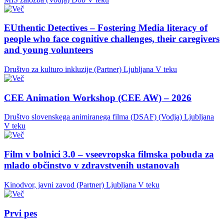
EUthentic Detectives – Fostering Media literacy of
people who face cognitive challenges, their caregivers
and young volunteers
Društvo za kulturo inkluzije (Partner)
Ljubljana
V teku
CEE Animation Workshop (CEE AW) – 2026
Društvo slovenskega animiranega filma (DSAF) (Vodja)
Ljubljana
V teku
Film v bolnici 3.0 – vseevropska filmska pobuda za
mlado občinstvo v zdravstvenih ustanovah
Kinodvor, javni zavod (Partner)
Ljubljana
V teku
Prvi pes