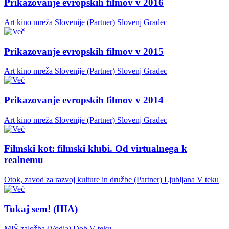
Prikazovanje evropskih filmov v 2016
Art kino mreža Slovenije (Partner)
Slovenj Gradec
Prikazovanje evropskih filmov v 2015
Art kino mreža Slovenije (Partner)
Slovenj Gradec
Prikazovanje evropskih filmov v 2014
Art kino mreža Slovenije (Partner)
Slovenj Gradec
Filmski kot: filmski klubi. Od virtualnega k
realnemu
Otok, zavod za razvoj kulture in družbe (Partner)
Ljubljana
V teku
Tukaj sem! (HIA)
MIŠ založba (Vodja)
Dob
V teku