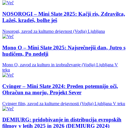
NOSOROGI – Mini Slate 2025: Kačji ris, Zdravilca,
Lažeš, kradeš, bolhe ješ
Nosorogi, zavod za kulturno dejavnost (Vodja)
Ljubljana
Mono O – Mini Slate 2025: Najsrečnejši dan, Jutro s
hudičem, Po nedelji
Mono O, zavod za kulturo in izobraževanje (Vodja)
Ljubljana
V
teku
Cvinger – Mini Slate 2024: Preden potemnijo oči,
Obračun na morju, Projekt Sever
Cvinger film, zavod za kulturne dejavnosti (Vodja)
Ljubljana
V teku
DEMIURG: pridobivanje in distribucija evropskih
filmov v letih 2025 in 2026 (DEMIURG 2024)