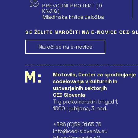
PREVODNI PROJEKT (9
KNJIG)
Mladinska knjiga založba
d.d. (Vodja)
LJUBLJANA
SE ŽELITE NAROČITI NA E-NOVICE CED S
Naroči se na e-novice
PREVODNI PROJEKT (4
KNJIGE)
Modrijan založba d.o.o.
(Vodja)
Motovila, Center za spodbujanje
sodelovanja v kulturnih in
ustvarjalnih sektorjih
PREVODNI PROJEKT (5
CED Slovenia
KNJIG)
Beletrina, zavod za
Trg prekomorskih brigad 1,
založniško dejavnost
1000 Ljubljana, 3. nad.
(Vodja)
LJUBLJANA
+386 (0)59 01 65 76
info@ced-slovenia.eu