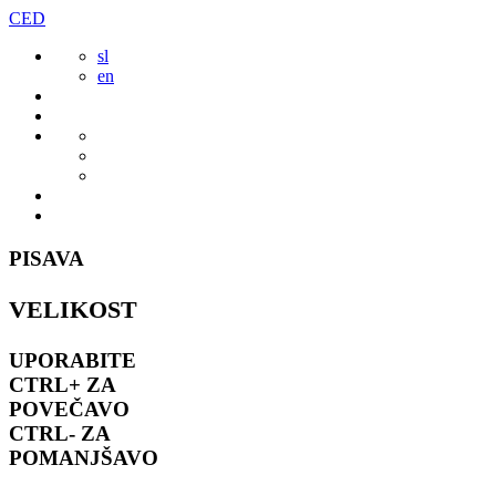
Preskoči
CED
to
sl
vsebine
en
PISAVA
VELIKOST
UPORABITE
CTRL+
ZA
POVEČAVO
CTRL-
ZA
POMANJŠAVO