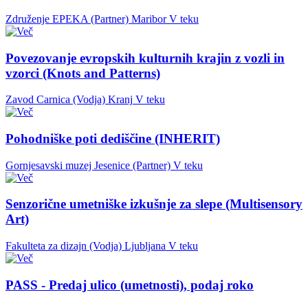
Združenje EPEKA (Partner)
Maribor
V teku
Povezovanje evropskih kulturnih krajin z vozli in
vzorci (Knots and Patterns)
Zavod Carnica (Vodja)
Kranj
V teku
Pohodniške poti dediščine (INHERIT)
Gornjesavski muzej Jesenice (Partner)
V teku
Senzorične umetniške izkušnje za slepe (Multisensory
Art)
Fakulteta za dizajn (Vodja)
Ljubljana
V teku
PASS - Predaj ulico (umetnosti), podaj roko