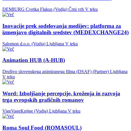
DEMIURG Cvetka Flakus (Vodja)
Črni vrh
V teku
Inovacije prek sodelovanja medijev: platforma za
izmenjavo digitalnih sredstev (MEDEXCHANGE24)
Salomon d.o.o. (Vodja)
Ljubljana
V teku
Animation HUB (A-HUB)
Društvo slovenskega animiranega filma (DSAF) (Partner)
Ljubljana
V teku
Word: Izboljšanje percepcije, kroženja in razvoja
trga evropskih grafičnih romanov
VigeVageKnjige (Vodja)
Ljubljana
V teku
Roma Soul Food (ROMASOUL)