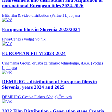
Reinvestment into distribution and Acquisition of
non-national European titles 2024-2026
Blitz film & video distribution (Partner)
Ljubljana
European films in Slovenia 2023/2024
Fivia/Cenex (Vodja)
Vojnik
EUROPEAN FILM 2023-2024
Cinemania Group, družba za filmsko tehnologijo, d.o.o. (Vodja)
Ljubljana
DEMIURG - distribution of European films in
Slovenia, years 2024 and 2025
DEMIURG Cvetka Flakus (Vodja)
Črni vrh
2022 Film Distribution - Generation stage Croatia,