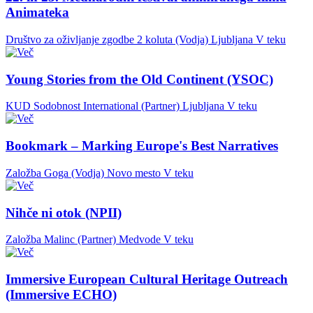
Animateka
Društvo za oživljanje zgodbe 2 koluta (Vodja)
Ljubljana
V teku
Young Stories from the Old Continent (YSOC)
KUD Sodobnost International (Partner)
Ljubljana
V teku
Bookmark – Marking Europe's Best Narratives
Založba Goga (Vodja)
Novo mesto
V teku
Nihče ni otok (NPII)
Založba Malinc (Partner)
Medvode
V teku
Immersive European Cultural Heritage Outreach
(Immersive ECHO)