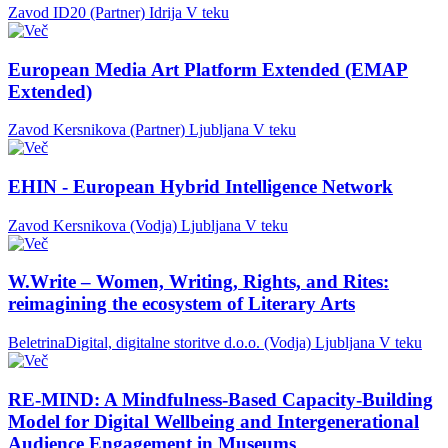
Zavod ID20 (Partner)
Idrija
V teku
European Media Art Platform Extended (EMAP
Extended)
Zavod Kersnikova (Partner)
Ljubljana
V teku
EHIN - European Hybrid Intelligence Network
Zavod Kersnikova (Vodja)
Ljubljana
V teku
W.Write – Women, Writing, Rights, and Rites:
reimagining the ecosystem of Literary Arts
BeletrinaDigital, digitalne storitve d.o.o. (Vodja)
Ljubljana
V teku
RE-MIND: A Mindfulness-Based Capacity-Building
Model for Digital Wellbeing and Intergenerational
Audience Engagement in Museums