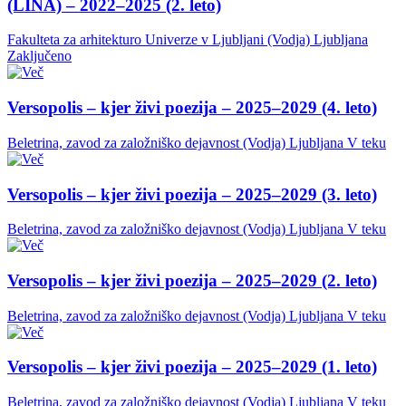
(LINA) – 2022–2025 (2. leto)
Fakulteta za arhitekturo Univerze v Ljubljani (Vodja)
Ljubljana
Zaključeno
Versopolis – kjer živi poezija – 2025–2029 (4. leto)
Beletrina, zavod za založniško dejavnost (Vodja)
Ljubljana
V teku
Versopolis – kjer živi poezija – 2025–2029 (3. leto)
Beletrina, zavod za založniško dejavnost (Vodja)
Ljubljana
V teku
Versopolis – kjer živi poezija – 2025–2029 (2. leto)
Beletrina, zavod za založniško dejavnost (Vodja)
Ljubljana
V teku
Versopolis – kjer živi poezija – 2025–2029 (1. leto)
Beletrina, zavod za založniško dejavnost (Vodja)
Ljubljana
V teku