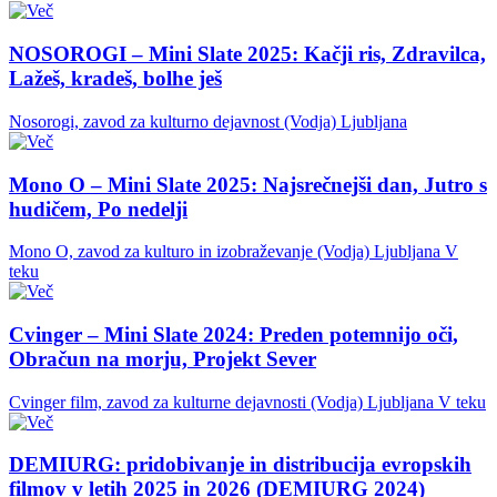
NOSOROGI – Mini Slate 2025: Kačji ris, Zdravilca,
Lažeš, kradeš, bolhe ješ
Nosorogi, zavod za kulturno dejavnost (Vodja)
Ljubljana
Mono O – Mini Slate 2025: Najsrečnejši dan, Jutro s
hudičem, Po nedelji
Mono O, zavod za kulturo in izobraževanje (Vodja)
Ljubljana
V
teku
Cvinger – Mini Slate 2024: Preden potemnijo oči,
Obračun na morju, Projekt Sever
Cvinger film, zavod za kulturne dejavnosti (Vodja)
Ljubljana
V teku
DEMIURG: pridobivanje in distribucija evropskih
filmov v letih 2025 in 2026 (DEMIURG 2024)