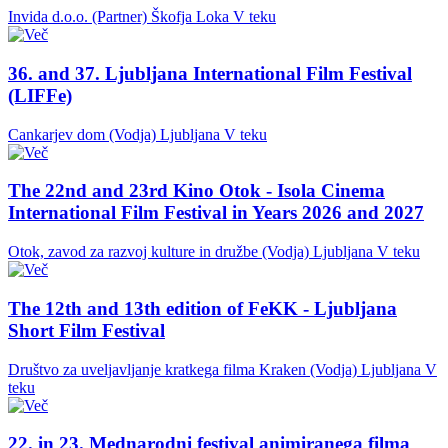
Invida d.o.o. (Partner)
Škofja Loka
V teku
36. and 37. Ljubljana International Film Festival
(LIFFe)
Cankarjev dom (Vodja)
Ljubljana
V teku
The 22nd and 23rd Kino Otok - Isola Cinema
International Film Festival in Years 2026 and 2027
Otok, zavod za razvoj kulture in družbe (Vodja)
Ljubljana
V teku
The 12th and 13th edition of FeKK - Ljubljana
Short Film Festival
Društvo za uveljavljanje kratkega filma Kraken (Vodja)
Ljubljana
V
teku
22. in 23. Mednarodni festival animiranega filma