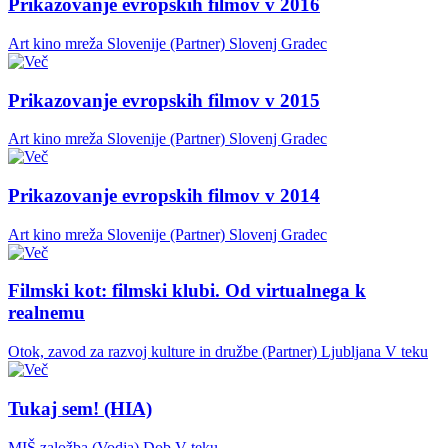
Prikazovanje evropskih filmov v 2016
Art kino mreža Slovenije (Partner)
Slovenj Gradec
Prikazovanje evropskih filmov v 2015
Art kino mreža Slovenije (Partner)
Slovenj Gradec
Prikazovanje evropskih filmov v 2014
Art kino mreža Slovenije (Partner)
Slovenj Gradec
Filmski kot: filmski klubi. Od virtualnega k
realnemu
Otok, zavod za razvoj kulture in družbe (Partner)
Ljubljana
V teku
Tukaj sem! (HIA)
MIŠ založba (Vodja)
Dob
V teku