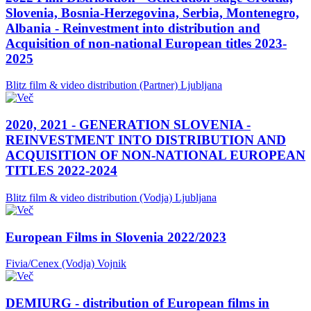
Slovenia, Bosnia-Herzegovina, Serbia, Montenegro,
Albania - Reinvestment into distribution and
Acquisition of non-national European titles 2023-
2025
Blitz film & video distribution (Partner)
Ljubljana
2020, 2021 - GENERATION SLOVENIA -
REINVESTMENT INTO DISTRIBUTION AND
ACQUISITION OF NON-NATIONAL EUROPEAN
TITLES 2022-2024
Blitz film & video distribution (Vodja)
Ljubljana
European Films in Slovenia 2022/2023
Fivia/Cenex (Vodja)
Vojnik
DEMIURG - distribution of European films in