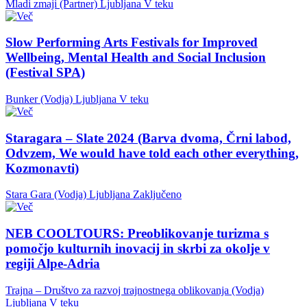
Mladi zmaji (Partner)
Ljubljana
V teku
Slow Performing Arts Festivals for Improved
Wellbeing, Mental Health and Social Inclusion
(Festival SPA)
Bunker (Vodja)
Ljubljana
V teku
Staragara – Slate 2024 (Barva dvoma, Črni labod,
Odvzem, We would have told each other everything,
Kozmonavti)
Stara Gara (Vodja)
Ljubljana
Zaključeno
NEB COOLTOURS: Preoblikovanje turizma s
pomočjo kulturnih inovacij in skrbi za okolje v
regiji Alpe-Adria
Trajna – Društvo za razvoj trajnostnega oblikovanja (Vodja)
Ljubljana
V teku