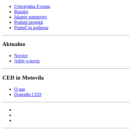
Ustvarjalna Evropa
Razpisi
Iskanje partnerjev
Podprti projekti
Pomoč in podpora
Aktualno
Novice
Arhiv e-novic
CED in Motovila
O nas
Dogodki CED