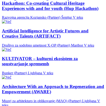
Hackathon: Co-creating Cultural Heritage
Experiences with and for youth (Hup Hackathon)
Razvojna agencija Kozjansko (Partner)
Šentjur
V teku
Artificial Intelligence for Artistic Futures and
Creative Talents (ARTIFACT)
Društvo za sodobno umetnost X-OP (Partner)
Maribor
V teku
KULTIVATOR – kulturni ekosistem za
soustvarjanje sprememb
Bunker (Partner)
Ljubljana
V teku
Architecture With an Approach to Regeneration and
Empowerment (AWARE)
Muzej za arhitekturo in oblikovanje (MAO) (Partner)
Ljubljana
V
teku