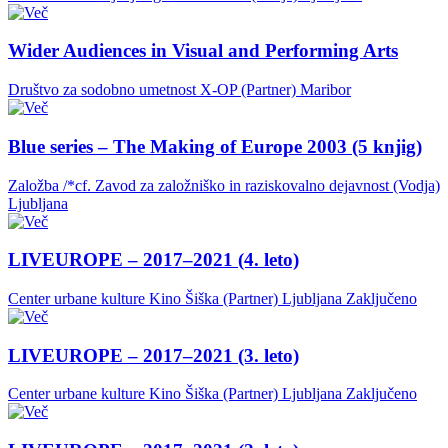
Wider Audiences in Visual and Performing Arts
Društvo za sodobno umetnost X-OP (Partner)
Maribor
Blue series – The Making of Europe 2003 (5 knjig)
Založba /*cf. Zavod za založniško in raziskovalno dejavnost (Vodja)
Ljubljana
LIVEUROPE – 2017–2021 (4. leto)
Center urbane kulture Kino Šiška (Partner)
Ljubljana
Zaključeno
LIVEUROPE – 2017–2021 (3. leto)
Center urbane kulture Kino Šiška (Partner)
Ljubljana
Zaključeno