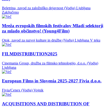
Beletrina, zavod za založniško dejavnost (Vodja)
Ljubljana
Zaključeno
Mreža evropskih filmskih festivalov Mladi selektorji
za mlado občinstvo! (Young4Film)
Otok, zavod za razvoj kulture in družbe (Vodja)
Ljubljana
V teku
FILMDISTRIBUTION2025
Cinemania Group, družba za filmsko tehnologijo, d.o.o. (Vodja)
Ljubljana
European Films in Slovenia 2025-2027 Fivia d.o.o.
Fivia/Cenex (Vodja)
Vojnik
ACQUISITIONS AND DISTRIBUTION OF