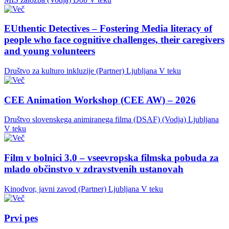
EUthentic Detectives – Fostering Media literacy of
people who face cognitive challenges, their caregivers
and young volunteers
Društvo za kulturo inkluzije (Partner)
Ljubljana
V teku
CEE Animation Workshop (CEE AW) – 2026
Društvo slovenskega animiranega filma (DSAF) (Vodja)
Ljubljana
V teku
Film v bolnici 3.0 – vseevropska filmska pobuda za
mlado občinstvo v zdravstvenih ustanovah
Kinodvor, javni zavod (Partner)
Ljubljana
V teku
Prvi pes