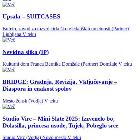
Upsala – SUITCASES
Bufeto, zavod za razvoj cirkuško gledaliških umetnosti (Partner)
Ljubljana
V teku
Nevidna slika (IP)
Kulturni dom Franca Bernika Domžale (Partner)
Domžale
V teku
BRIDGE: Gradnja, Revizija, Vključevanje –
Diaspora in enakost spolov
Mesto žensk (Vodja)
V teku
Studio Virc – Mini Slate 2025: Izzvenelo bo,
Dolasilla, princesa usode, Tujek, Pobeglo srce
Studio Virc (Vodja)
Novo mesto
V teku