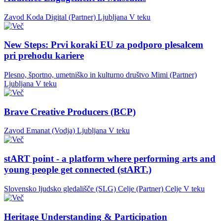
Zavod Koda Digital (Partner)
Ljubljana
V teku
New Steps: Prvi koraki EU za podporo plesalcem
pri prehodu kariere
Plesno, športno, umetniško in kulturno društvo Mimi (Partner)
Ljubljana
V teku
Brave Creative Producers (BCP)
Zavod Emanat (Vodja)
Ljubljana
V teku
stART point - a platform where performing arts and
young people get connected (stART.)
Slovensko ljudsko gledališče (SLG) Celje (Partner)
Celje
V teku
Heritage Understanding & Participation