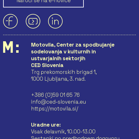
Naroči se na e-novice
Motovila, Center za spodbujanje
sodelovanja v kulturnih in
ustvarjalnih sektorjih
CED Slovenia
Trg prekomorskih brigad 1,
1000 Ljubljana, 3. nad.
+386 (0)59 01 65 76
info@ced-slovenia.eu
https://motovila.si/
Uradne ure:
Vsak delavnik, 10.00-13.00
Sestanki po predhodnem dogovoru.