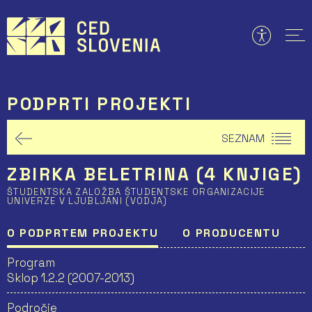
Preskoči
to
vsebine
PODPRTI PROJEKTI
SEZNAM
ZBIRKA BELETRINA (4 KNJIGE)
ŠTUDENTSKA ZALOŽBA ŠTUDENTSKE ORGANIZACIJE
UNIVERZE V LJUBLJANI (VODJA)
O PODPRTEM PROJEKTU
O PRODUCENTU
Program
Sklop 1.2.2 (2007-2013)
Področje