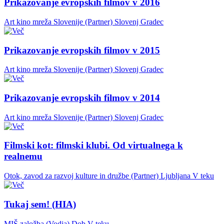
Prikazovanje evropskih filmov v 2016
Art kino mreža Slovenije (Partner)
Slovenj Gradec
Prikazovanje evropskih filmov v 2015
Art kino mreža Slovenije (Partner)
Slovenj Gradec
Prikazovanje evropskih filmov v 2014
Art kino mreža Slovenije (Partner)
Slovenj Gradec
Filmski kot: filmski klubi. Od virtualnega k
realnemu
Otok, zavod za razvoj kulture in družbe (Partner)
Ljubljana
V teku
Tukaj sem! (HIA)
MIŠ založba (Vodja)
Dob
V teku