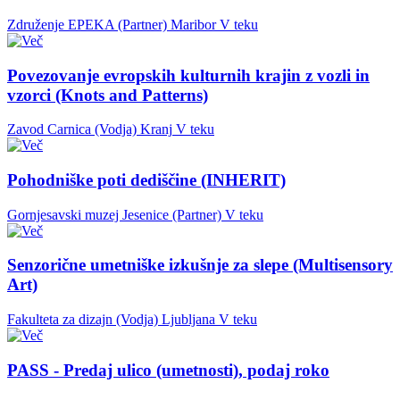
Združenje EPEKA (Partner)
Maribor
V teku
Povezovanje evropskih kulturnih krajin z vozli in
vzorci (Knots and Patterns)
Zavod Carnica (Vodja)
Kranj
V teku
Pohodniške poti dediščine (INHERIT)
Gornjesavski muzej Jesenice (Partner)
V teku
Senzorične umetniške izkušnje za slepe (Multisensory
Art)
Fakulteta za dizajn (Vodja)
Ljubljana
V teku
PASS - Predaj ulico (umetnosti), podaj roko