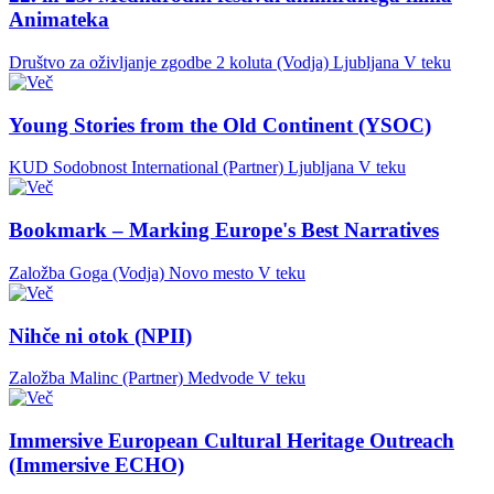
Animateka
Društvo za oživljanje zgodbe 2 koluta (Vodja)
Ljubljana
V teku
Young Stories from the Old Continent (YSOC)
KUD Sodobnost International (Partner)
Ljubljana
V teku
Bookmark – Marking Europe's Best Narratives
Založba Goga (Vodja)
Novo mesto
V teku
Nihče ni otok (NPII)
Založba Malinc (Partner)
Medvode
V teku
Immersive European Cultural Heritage Outreach
(Immersive ECHO)