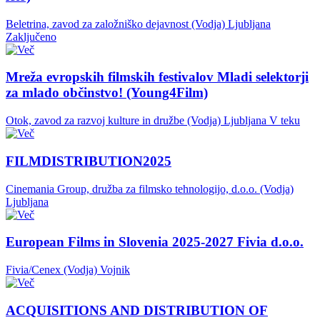
Beletrina, zavod za založniško dejavnost (Vodja)
Ljubljana
Zaključeno
Mreža evropskih filmskih festivalov Mladi selektorji
za mlado občinstvo! (Young4Film)
Otok, zavod za razvoj kulture in družbe (Vodja)
Ljubljana
V teku
FILMDISTRIBUTION2025
Cinemania Group, družba za filmsko tehnologijo, d.o.o. (Vodja)
Ljubljana
European Films in Slovenia 2025-2027 Fivia d.o.o.
Fivia/Cenex (Vodja)
Vojnik
ACQUISITIONS AND DISTRIBUTION OF