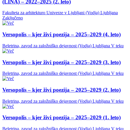
(LINA) – 2022–2025 (2. leto)
Fakulteta za arhitekturo Univerze v Ljubljani (Vodja)
Ljubljana
Zaključeno
Versopolis – kjer živi poezija – 2025–2029 (4. leto)
Beletrina, zavod za založniško dejavnost (Vodja)
Ljubljana
V teku
Versopolis – kjer živi poezija – 2025–2029 (3. leto)
Beletrina, zavod za založniško dejavnost (Vodja)
Ljubljana
V teku
Versopolis – kjer živi poezija – 2025–2029 (2. leto)
Beletrina, zavod za založniško dejavnost (Vodja)
Ljubljana
V teku
Versopolis – kjer živi poezija – 2025–2029 (1. leto)
Beletrina, zavod za založniško dejavnost (Vodja)
Ljubljana
V teku