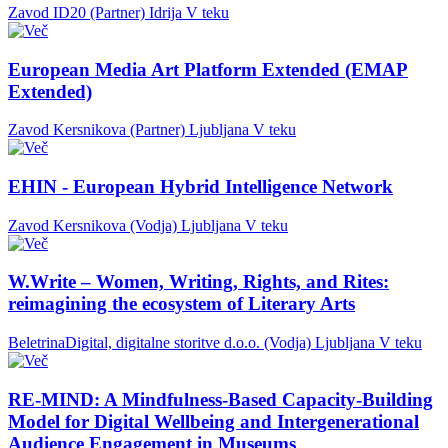
Zavod ID20 (Partner)
Idrija
V teku
European Media Art Platform Extended (EMAP
Extended)
Zavod Kersnikova (Partner)
Ljubljana
V teku
EHIN - European Hybrid Intelligence Network
Zavod Kersnikova (Vodja)
Ljubljana
V teku
W.Write – Women, Writing, Rights, and Rites:
reimagining the ecosystem of Literary Arts
BeletrinaDigital, digitalne storitve d.o.o. (Vodja)
Ljubljana
V teku
RE-MIND: A Mindfulness-Based Capacity-Building
Model for Digital Wellbeing and Intergenerational
Audience Engagement in Museums