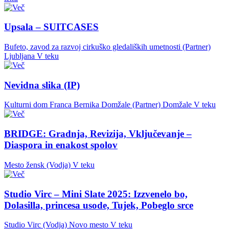
Upsala – SUITCASES
Bufeto, zavod za razvoj cirkuško gledaliških umetnosti (Partner)
Ljubljana
V teku
Nevidna slika (IP)
Kulturni dom Franca Bernika Domžale (Partner)
Domžale
V teku
BRIDGE: Gradnja, Revizija, Vključevanje –
Diaspora in enakost spolov
Mesto žensk (Vodja)
V teku
Studio Virc – Mini Slate 2025: Izzvenelo bo,
Dolasilla, princesa usode, Tujek, Pobeglo srce
Studio Virc (Vodja)
Novo mesto
V teku