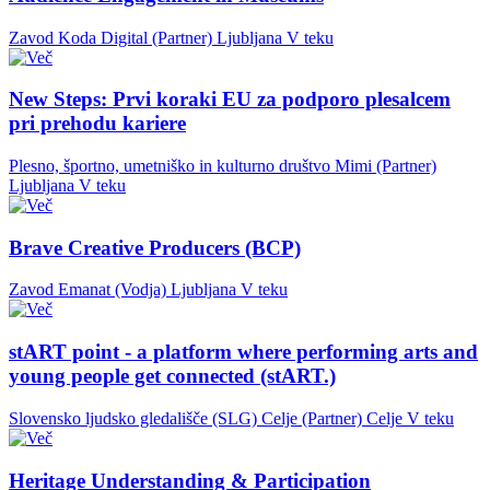
Zavod Koda Digital (Partner)
Ljubljana
V teku
New Steps: Prvi koraki EU za podporo plesalcem
pri prehodu kariere
Plesno, športno, umetniško in kulturno društvo Mimi (Partner)
Ljubljana
V teku
Brave Creative Producers (BCP)
Zavod Emanat (Vodja)
Ljubljana
V teku
stART point - a platform where performing arts and
young people get connected (stART.)
Slovensko ljudsko gledališče (SLG) Celje (Partner)
Celje
V teku
Heritage Understanding & Participation