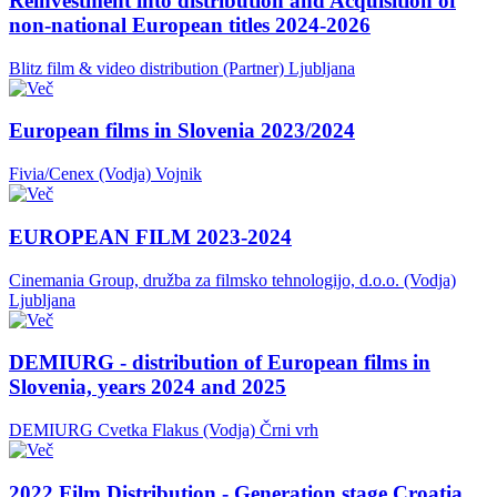
Reinvestment into distribution and Acquisition of
non-national European titles 2024-2026
Blitz film & video distribution (Partner)
Ljubljana
European films in Slovenia 2023/2024
Fivia/Cenex (Vodja)
Vojnik
EUROPEAN FILM 2023-2024
Cinemania Group, družba za filmsko tehnologijo, d.o.o. (Vodja)
Ljubljana
DEMIURG - distribution of European films in
Slovenia, years 2024 and 2025
DEMIURG Cvetka Flakus (Vodja)
Črni vrh
2022 Film Distribution - Generation stage Croatia,