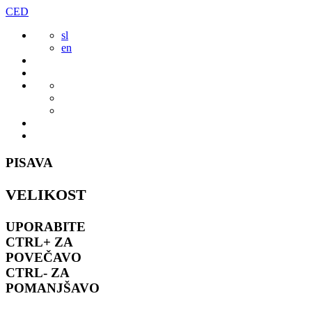
Preskoči
CED
to
sl
vsebine
en
PISAVA
VELIKOST
UPORABITE
CTRL+
ZA
POVEČAVO
CTRL-
ZA
POMANJŠAVO