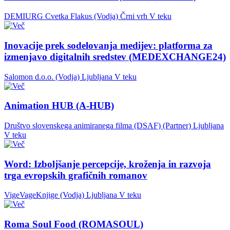
DEMIURG Cvetka Flakus (Vodja)
Črni vrh
V teku
Inovacije prek sodelovanja medijev: platforma za
izmenjavo digitalnih sredstev (MEDEXCHANGE24)
Salomon d.o.o. (Vodja)
Ljubljana
V teku
Animation HUB (A-HUB)
Društvo slovenskega animiranega filma (DSAF) (Partner)
Ljubljana
V teku
Word: Izboljšanje percepcije, kroženja in razvoja
trga evropskih grafičnih romanov
VigeVageKnjige (Vodja)
Ljubljana
V teku
Roma Soul Food (ROMASOUL)