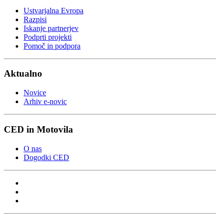
Ustvarjalna Evropa
Razpisi
Iskanje partnerjev
Podprti projekti
Pomoč in podpora
Aktualno
Novice
Arhiv e-novic
CED in Motovila
O nas
Dogodki CED