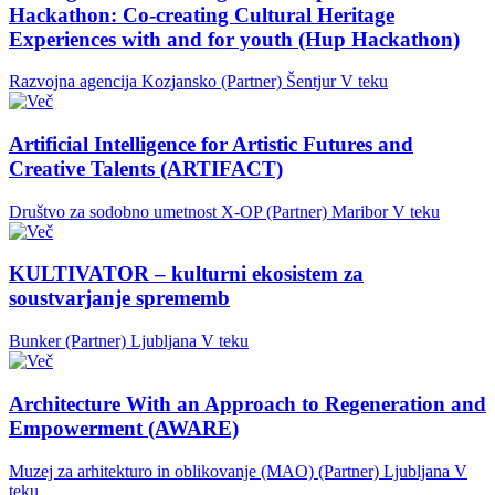
Hackathon: Co-creating Cultural Heritage
Experiences with and for youth (Hup Hackathon)
Razvojna agencija Kozjansko (Partner)
Šentjur
V teku
Artificial Intelligence for Artistic Futures and
Creative Talents (ARTIFACT)
Društvo za sodobno umetnost X-OP (Partner)
Maribor
V teku
KULTIVATOR – kulturni ekosistem za
soustvarjanje sprememb
Bunker (Partner)
Ljubljana
V teku
Architecture With an Approach to Regeneration and
Empowerment (AWARE)
Muzej za arhitekturo in oblikovanje (MAO) (Partner)
Ljubljana
V
teku