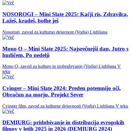
NOSOROGI – Mini Slate 2025: Kačji ris, Zdravilca,
Lažeš, kradeš, bolhe ješ
Nosorogi, zavod za kulturno dejavnost (Vodja)
Ljubljana
Mono O – Mini Slate 2025: Najsrečnejši dan, Jutro s
hudičem, Po nedelji
Mono O, zavod za kulturo in izobraževanje (Vodja)
Ljubljana
V
teku
Cvinger – Mini Slate 2024: Preden potemnijo oči,
Obračun na morju, Projekt Sever
Cvinger film, zavod za kulturne dejavnosti (Vodja)
Ljubljana
V teku
DEMIURG: pridobivanje in distribucija evropskih
filmov v letih 2025 in 2026 (DEMIURG 2024)