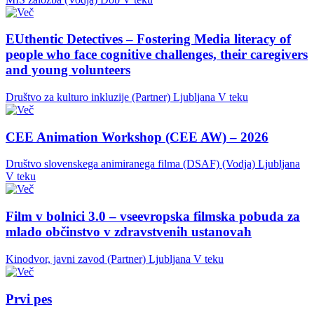
EUthentic Detectives – Fostering Media literacy of
people who face cognitive challenges, their caregivers
and young volunteers
Društvo za kulturo inkluzije (Partner)
Ljubljana
V teku
CEE Animation Workshop (CEE AW) – 2026
Društvo slovenskega animiranega filma (DSAF) (Vodja)
Ljubljana
V teku
Film v bolnici 3.0 – vseevropska filmska pobuda za
mlado občinstvo v zdravstvenih ustanovah
Kinodvor, javni zavod (Partner)
Ljubljana
V teku
Prvi pes