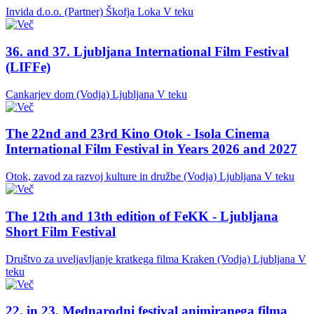
Invida d.o.o. (Partner)
Škofja Loka
V teku
36. and 37. Ljubljana International Film Festival
(LIFFe)
Cankarjev dom (Vodja)
Ljubljana
V teku
The 22nd and 23rd Kino Otok - Isola Cinema
International Film Festival in Years 2026 and 2027
Otok, zavod za razvoj kulture in družbe (Vodja)
Ljubljana
V teku
The 12th and 13th edition of FeKK - Ljubljana
Short Film Festival
Društvo za uveljavljanje kratkega filma Kraken (Vodja)
Ljubljana
V
teku
22. in 23. Mednarodni festival animiranega filma