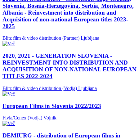
Slovenia, Bosnia-Herzegovina, Serbia, Montenegro,
Albania - Reinvestment into distribution and
Acquisition of non-national European titles 2023-
2025
Blitz film & video distribution (Partner)
Ljubljana
2020, 2021 - GENERATION SLOVENIA -
REINVESTMENT INTO DISTRIBUTION AND
ACQUISITION OF NON-NATIONAL EUROPEAN
TITLES 2022-2024
Blitz film & video distribution (Vodja)
Ljubljana
European Films in Slovenia 2022/2023
Fivia/Cenex (Vodja)
Vojnik
DEMIURG - distribution of European films in