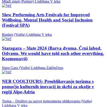
Mladi zmaji (Partner)
Ljubljana
V teku
Slow Performing Arts Festivals for Improved
Wellbeing, Mental Health and Social Inclusion
(Festival SPA)
Bunker (Vodja)
Ljubljana
V teku
Staragara – Slate 2024 (Barva dvoma, Črni labod,
Odvzem, We would have told each other everything,
Kozmonavti)
Stara Gara (Vodja)
Ljubljana
Zaključeno
NEB COOLTOURS: Preoblikovanje turizma s
pomočjo kulturnih inovacij in skrbi za okolje v
regiji Alpe-Adria
Trajna – Društvo za razvoj trajnostnega oblikovanja (Vodja)
Ljubljana
V teku