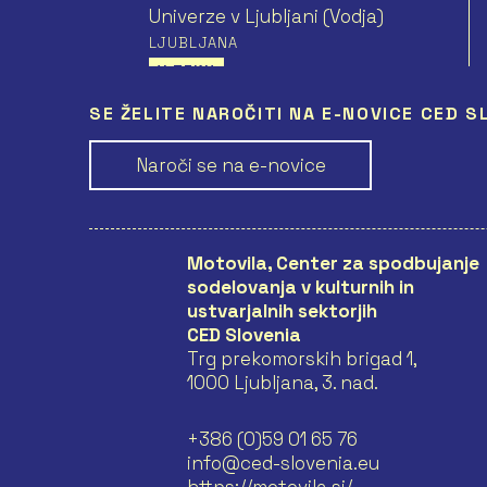
Univerze v Ljubljani (Vodja)
LJUBLJANA
V TEKU
SE ŽELITE NAROČITI NA E-NOVICE CED S
LEARN, INTERACT, AND
NETWORK IN
Naroči se na e-novice
ARCHITECTURE (LINA) –
2025–2029 (1. LETO)
Fakulteta za arhitekturo
Univerze v Ljubljani (Vodja)
Motovila, Center za spodbujanje
LJUBLJANA
sodelovanja v kulturnih in
V TEKU
ustvarjalnih sektorjih
CED Slovenia
Trg prekomorskih brigad 1,
LEARN, INTERACT, AND
1000 Ljubljana, 3. nad.
NETWORK IN
ARCHITECTURE (LINA) –
2022–2025 (4. LETO)
+386 (0)59 01 65 76
Fakulteta za arhitekturo
info@ced-slovenia.eu
Univerze v Ljubljani (Vodja)