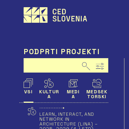
Preskoči
to
vsebine
PODPRTI PROJEKTI
1252/1252
VSI
KULTUR
MEDI
MEDSEK
A
A
TORSKI
LEARN, INTERACT, AND
NETWORK IN
ARCHITECTURE (LINA) –
2025–2029 (4. LETO)