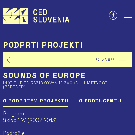
Preskoči
to
vsebine
PODPRTI PROJEKTI
SEZNAM
SOUNDS OF EUROPE
INŠTITUT ZA RAZISKOVANJE ZVOČNIH UMETNOSTI
(PARTNER)
O PODPRTEM PROJEKTU
O PRODUCENTU
Program
Sklop 1.2.1 (2007-2013)
Področje