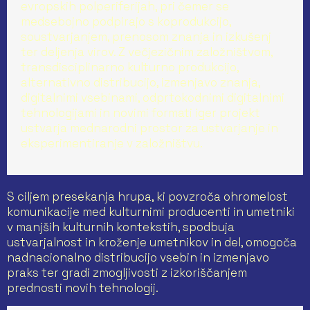
evropskih polperiferijah, pri čemer se
medsebojno podpirajo s koprodukcijo,
soustvarjanjem, prenosom znanja in izkušenj
ter deljenja virov. Z večjezičnim založništvom,
transdisciplinarno kulturno produkcijo,
alternativno distribucijo, izmenjavo znanja,
digitalnimi vsebinami, odprtokodnimi digitalnimi
tehnologijami in novimi formati iger projekt
ustvarja mednarodni prostor za ustvarjanje in
eksperimentiranje v založništvu.
S ciljem presekanja hrupa, ki povzroča ohromelost
komunikacije med kulturnimi producenti in umetniki
v manjših kulturnih kontekstih, spodbuja
ustvarjalnost in kroženje umetnikov in del, omogoča
nadnacionalno distribucijo vsebin in izmenjavo
praks ter gradi zmogljivosti z izkoriščanjem
prednosti novih tehnologij.