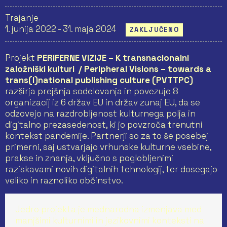
Trajanje
1. junija 2022 - 31. maja 2024
ZAKLJUČENO
Projekt
PERIFERNE VIZIJE – K transnacionalni
založniški kulturi / Peripheral Visions – towards a
trans(l)national publishing culture (PVTTPC)
razširja prejšnja sodelovanja in povezuje 8
organizacij iz 6 držav EU in držav zunaj EU, da se
odzovejo na razdrobljenost kulturnega polja in
digitalno prezasedenost, ki jo povzroča trenutni
kontekst pandemije. Partnerji so za to še posebej
primerni, saj ustvarjajo vrhunske kulturne vsebine,
prakse in znanja, vključno s poglobljenimi
raziskavami novih digitalnih tehnologij, ter dosegajo
veliko in raznoliko občinstvo.
Jedro projekta je mednarodna izmenjava med
manjšimi kulturnimi in jezikovnimi konteksti na