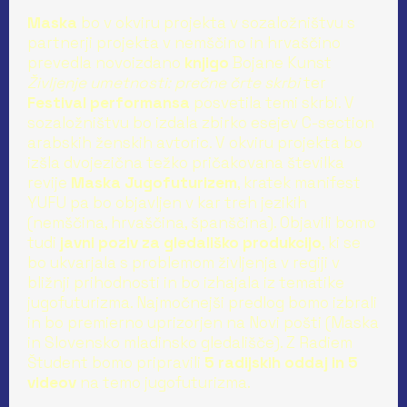
Maska
bo v okviru projekta v sozaložništvu s
partnerji projekta v nemščino in hrvaščino
prevedla novoizdano
knjigo
Bojane Kunst
Življenje umetnosti: prečne črte skrbi
ter
Festival performansa
posvetila temi skrbi. V
sozaložništvu bo izdala zbirko esejev C-section
arabskih ženskih avtoric. V okviru projekta bo
izšla dvojezična težko pričakovana številka
revije
Maska Jugofuturizem
, kratek manifest
YUFU pa bo objavljen v kar treh jezikih
(nemščina, hrvaščina, španščina). Objavili bomo
tudi
javni poziv za gledališko produkcijo
, ki se
bo ukvarjala s problemom življenja v regiji v
bližnji prihodnosti in bo izhajala iz tematike
jugofuturizma. Najmočnejši predlog bomo izbrali
in bo premierno uprizorjen na Novi pošti (Maska
in Slovensko mladinsko gledališče). Z Radiem
Študent bomo pripravili
5 radijskih oddaj in 5
videov
na temo jugofuturizma.