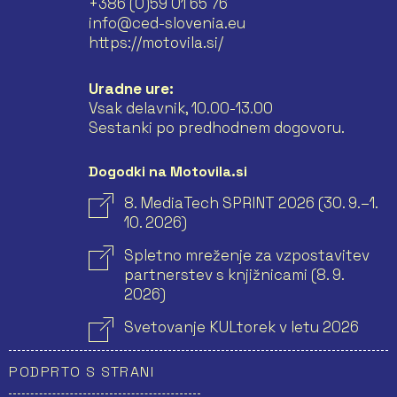
+386 (0)59 01 65 76
info@ced-slovenia.eu
https://motovila.si/
Uradne ure:
Vsak delavnik, 10.00-13.00
Sestanki po predhodnem dogovoru.
Dogodki na Motovila.si
8. MediaTech SPRINT 2026 (30. 9.–1.
10. 2026)
Spletno mreženje za vzpostavitev
partnerstev s knjižnicami (8. 9.
2026)
Svetovanje KULtorek v letu 2026
PODPRTO S STRANI