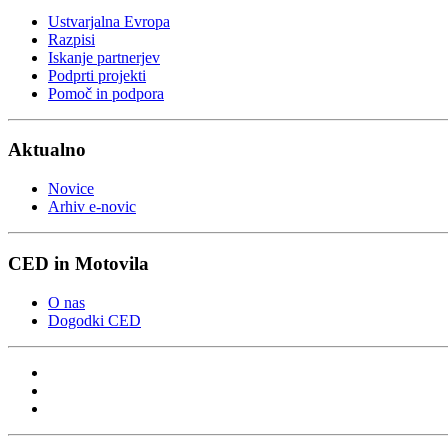
Ustvarjalna Evropa
Razpisi
Iskanje partnerjev
Podprti projekti
Pomoč in podpora
Aktualno
Novice
Arhiv e-novic
CED in Motovila
O nas
Dogodki CED