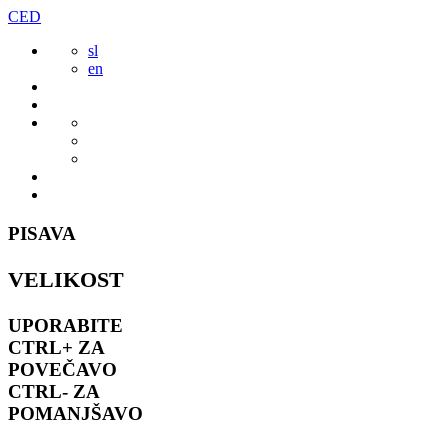
Preskoči
CED
to
sl
vsebine
en
PISAVA
VELIKOST
UPORABITE
CTRL+
ZA
POVEČAVO
CTRL-
ZA
POMANJŠAVO