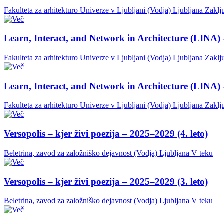
Fakulteta za arhitekturo Univerze v Ljubljani (Vodja)
Ljubljana
Zaklj
Learn, Interact, and Network in Architecture (LINA) 
Fakulteta za arhitekturo Univerze v Ljubljani (Vodja)
Ljubljana
Zaklj
Learn, Interact, and Network in Architecture (LINA) 
Fakulteta za arhitekturo Univerze v Ljubljani (Vodja)
Ljubljana
Zaklj
Versopolis – kjer živi poezija – 2025–2029 (4. leto)
Beletrina, zavod za založniško dejavnost (Vodja)
Ljubljana
V teku
Versopolis – kjer živi poezija – 2025–2029 (3. leto)
Beletrina, zavod za založniško dejavnost (Vodja)
Ljubljana
V teku