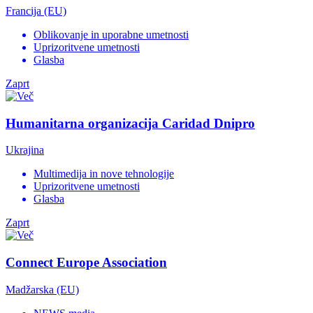
Francija (EU)
Oblikovanje in uporabne umetnosti
Uprizoritvene umetnosti
Glasba
Zaprt
Humanitarna organizacija Caridad Dnipro
Ukrajina
Multimedija in nove tehnologije
Uprizoritvene umetnosti
Glasba
Zaprt
Connect Europe Association
Madžarska (EU)