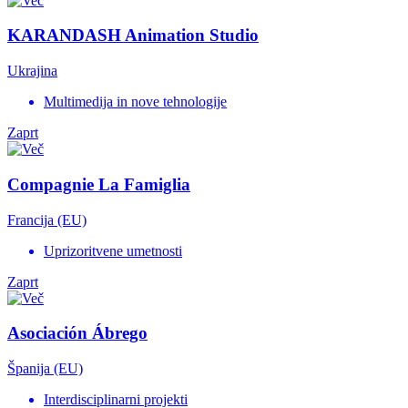
KARANDASH Animation Studio
Ukrajina
Multimedija in nove tehnologije
Zaprt
Compagnie La Famiglia
Francija (EU)
Uprizoritvene umetnosti
Zaprt
Asociación Ábrego
Španija (EU)
Interdisciplinarni projekti