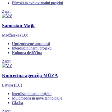
Filmski in avdiovizualni projekti
Zaprt
Samostan Majk
Madžarska (EU)
Uprizoritvene umetnosti
Interdisciplinarni projekti
Kulturna dediščina
Zaprt
Koncertna agencija MŪZA
Latvija (EU)
Interdisciplinarni projekti
Multimedija in nove tehnologije
Glasba
Zaprt