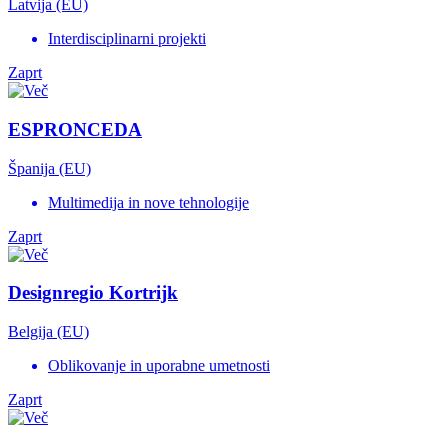
Latvija (EU)
Interdisciplinarni projekti
Zaprt
ESPRONCEDA
Španija (EU)
Multimedija in nove tehnologije
Zaprt
Designregio Kortrijk
Belgija (EU)
Oblikovanje in uporabne umetnosti
Zaprt