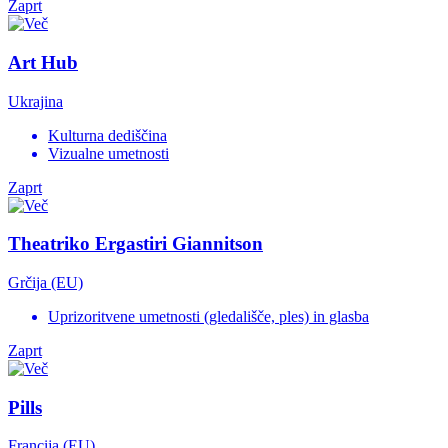
Zaprt
Art Hub
Ukrajina
Kulturna dediščina
Vizualne umetnosti
Zaprt
Theatriko Ergastiri Giannitson
Grčija (EU)
Uprizoritvene umetnosti (gledališče, ples) in glasba
Zaprt
Pills
Francija (EU)