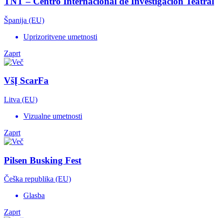
TNT – Centro Internacional de Investigación Teatral
Španija (EU)
Uprizoritvene umetnosti
Zaprt
VšĮ ScarFa
Litva (EU)
Vizualne umetnosti
Zaprt
Pilsen Busking Fest
Češka republika (EU)
Glasba
Zaprt