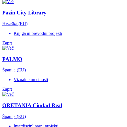
Pazin City Library
Hrvaška (EU)
Knjiga in prevodni projekti
Zaprt
PALMO
Španija (EU)
Vizualne umetnosti
Zaprt
ORETANIA Ciudad Real
Španija (EU)
Interdisciplinarni projekti