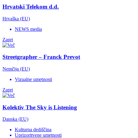
Hrvatski Telekom d.d.
Hrvaška (EU)
NEWS media
Zaprt
Streetgrapher – Franck Prevot
Nemčija (EU)
Vizualne umetnosti
Zaprt
Kolektiv The Sky is Listening
Danska (EU)
Kulturna dediščina
Uprizoritvene umetnosti