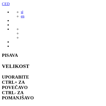
Preskoči
CED
to
sl
vsebine
en
PISAVA
VELIKOST
UPORABITE
CTRL+
ZA
POVEČAVO
CTRL-
ZA
POMANJŠAVO