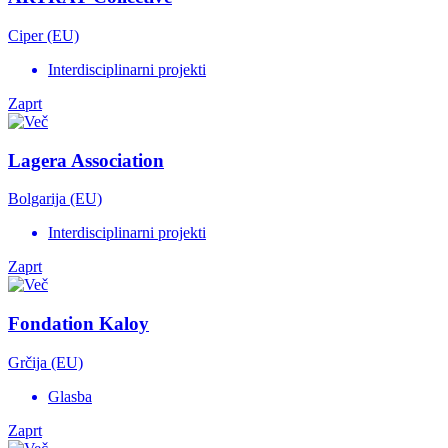
Ciper (EU)
Interdisciplinarni projekti
Zaprt
Lagera Association
Bolgarija (EU)
Interdisciplinarni projekti
Zaprt
Fondation Kaloy
Grčija (EU)
Glasba
Zaprt