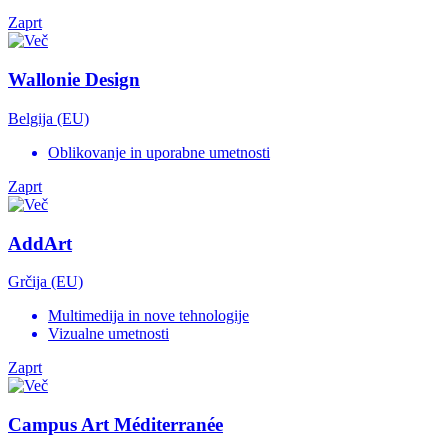
Zaprt
Wallonie Design
Belgija (EU)
Oblikovanje in uporabne umetnosti
Zaprt
AddArt
Grčija (EU)
Multimedija in nove tehnologije
Vizualne umetnosti
Zaprt
Campus Art Méditerranée