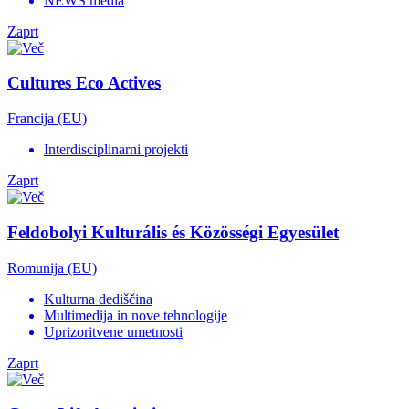
NEWS media
Zaprt
Cultures Eco Actives
Francija (EU)
Interdisciplinarni projekti
Zaprt
Feldobolyi Kulturális és Közösségi Egyesület
Romunija (EU)
Kulturna dediščina
Multimedija in nove tehnologije
Uprizoritvene umetnosti
Zaprt