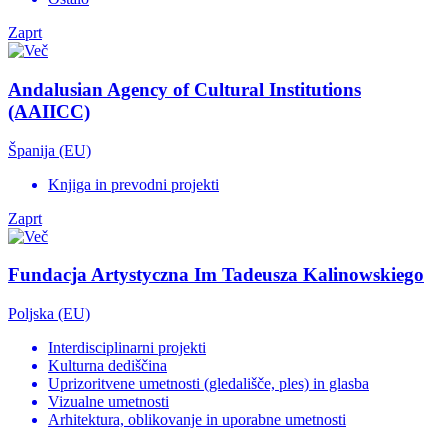
Zaprt
Andalusian Agency of Cultural Institutions
(AAIICC)
Španija (EU)
Knjiga in prevodni projekti
Zaprt
Fundacja Artystyczna Im Tadeusza Kalinowskiego
Poljska (EU)
Interdisciplinarni projekti
Kulturna dediščina
Uprizoritvene umetnosti (gledališče, ples) in glasba
Vizualne umetnosti
Arhitektura, oblikovanje in uporabne umetnosti