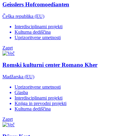
Geisslers Hofcomoedianten
Češka republika (EU)
Interdisciplinarni projekti
Kulturna dediščina
Uprizoritvene umetnosti
Zaprt
Romski kulturni center Romano Kher
Madžarska (EU)
Uprizoritvene umetnosti
Glasba
Interdisciplinarni projekti
Knjiga in prevodni projekti
Kulturna dediščina
Zaprt