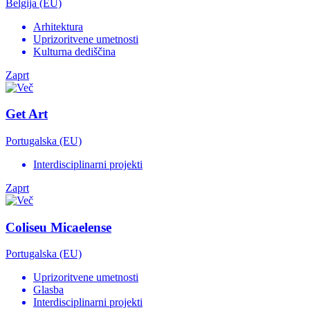
Belgija (EU)
Arhitektura
Uprizoritvene umetnosti
Kulturna dediščina
Zaprt
Get Art
Portugalska (EU)
Interdisciplinarni projekti
Zaprt
Coliseu Micaelense
Portugalska (EU)
Uprizoritvene umetnosti
Glasba
Interdisciplinarni projekti