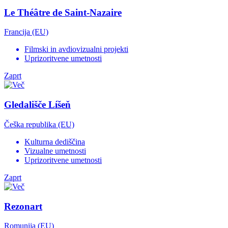
Le Théâtre de Saint-Nazaire
Francija (EU)
Filmski in avdiovizualni projekti
Uprizoritvene umetnosti
Zaprt
Gledališče Líšeň
Češka republika (EU)
Kulturna dediščina
Vizualne umetnosti
Uprizoritvene umetnosti
Zaprt
Rezonart
Romunija (EU)