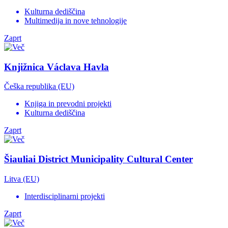
Kulturna dediščina
Multimedija in nove tehnologije
Zaprt
Knjižnica Václava Havla
Češka republika (EU)
Knjiga in prevodni projekti
Kulturna dediščina
Zaprt
Šiauliai District Municipality Cultural Center
Litva (EU)
Interdisciplinarni projekti
Zaprt