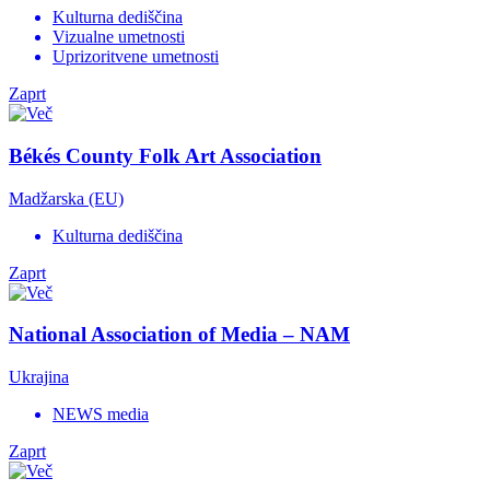
Kulturna dediščina
Vizualne umetnosti
Uprizoritvene umetnosti
Zaprt
Békés County Folk Art Association
Madžarska (EU)
Kulturna dediščina
Zaprt
National Association of Media – NAM
Ukrajina
NEWS media
Zaprt