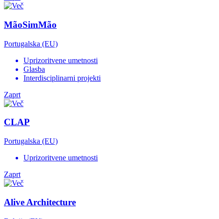
MãoSimMão
Portugalska (EU)
Uprizoritvene umetnosti
Glasba
Interdisciplinarni projekti
Zaprt
CLAP
Portugalska (EU)
Uprizoritvene umetnosti
Zaprt
Alive Architecture