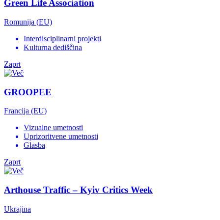
Green Life Association
Romunija (EU)
Interdisciplinarni projekti
Kulturna dediščina
Zaprt
GROOPEE
Francija (EU)
Vizualne umetnosti
Uprizoritvene umetnosti
Glasba
Zaprt
Arthouse Traffic – Kyiv Critics Week
Ukrajina