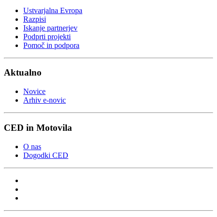
Ustvarjalna Evropa
Razpisi
Iskanje partnerjev
Podprti projekti
Pomoč in podpora
Aktualno
Novice
Arhiv e-novic
CED in Motovila
O nas
Dogodki CED