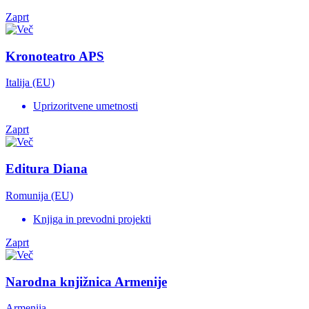
Zaprt
Kronoteatro APS
Italija (EU)
Uprizoritvene umetnosti
Zaprt
Editura Diana
Romunija (EU)
Knjiga in prevodni projekti
Zaprt
Narodna knjižnica Armenije
Armenija