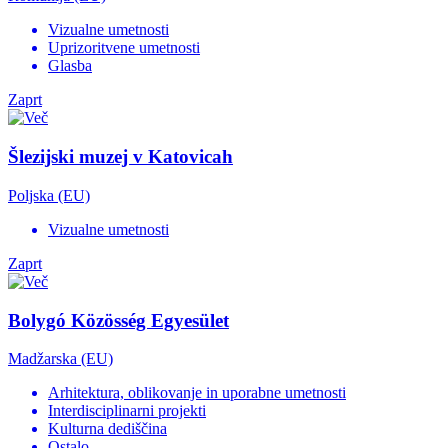
Vizualne umetnosti
Uprizoritvene umetnosti
Glasba
Zaprt
Šlezijski muzej v Katovicah
Poljska (EU)
Vizualne umetnosti
Zaprt
Bolygó Közösség Egyesület
Madžarska (EU)
Arhitektura, oblikovanje in uporabne umetnosti
Interdisciplinarni projekti
Kulturna dediščina
Ostalo