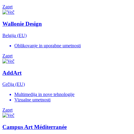
Zaprt
Wallonie Design
Belgija (EU)
Oblikovanje in uporabne umetnosti
Zaprt
AddArt
Grčija (EU)
Multimedija in nove tehnologije
Vizualne umetnosti
Zaprt
Campus Art Méditerranée