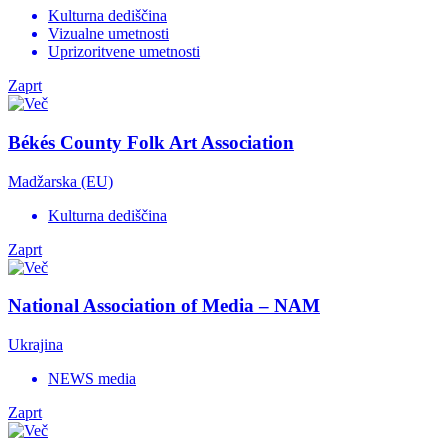
Kulturna dediščina
Vizualne umetnosti
Uprizoritvene umetnosti
Zaprt
Békés County Folk Art Association
Madžarska (EU)
Kulturna dediščina
Zaprt
National Association of Media – NAM
Ukrajina
NEWS media
Zaprt