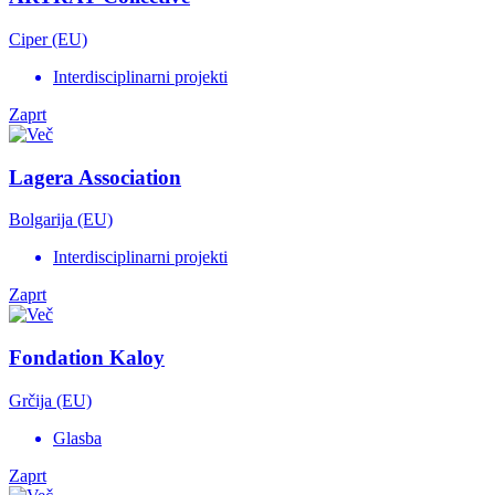
Ciper (EU)
Interdisciplinarni projekti
Zaprt
Lagera Association
Bolgarija (EU)
Interdisciplinarni projekti
Zaprt
Fondation Kaloy
Grčija (EU)
Glasba
Zaprt