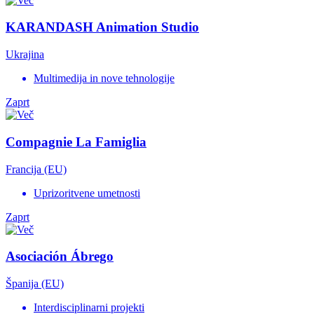
KARANDASH Animation Studio
Ukrajina
Multimedija in nove tehnologije
Zaprt
Compagnie La Famiglia
Francija (EU)
Uprizoritvene umetnosti
Zaprt
Asociación Ábrego
Španija (EU)
Interdisciplinarni projekti