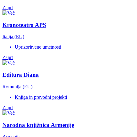
Zaprt
Kronoteatro APS
Italija (EU)
Uprizoritvene umetnosti
Zaprt
Editura Diana
Romunija (EU)
Knjiga in prevodni projekti
Zaprt
Narodna knjižnica Armenije
Armenija