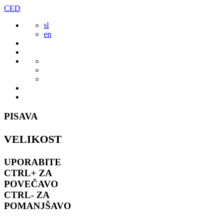
Preskoči
CED
to
sl
vsebine
en
PISAVA
VELIKOST
UPORABITE
CTRL+
ZA
POVEČAVO
CTRL-
ZA
POMANJŠAVO