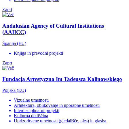
Zaprt
Andalusian Agency of Cultural Institutions
(AAIICC)
Španija (EU)
Knjiga in prevodni projekti
Zaprt
Fundacja Artystyczna Im Tadeusza Kalinowskiego
Poljska (EU)
Vizualne umetnosti
Arhitektura, oblikovanje in uporabne umetnosti
Interdisciplinarni projekti
Kulturna dediščina
Uprizoritvene umetnosti (gledališče, ples) in glasba