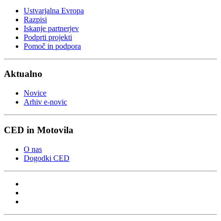
Ustvarjalna Evropa
Razpisi
Iskanje partnerjev
Podprti projekti
Pomoč in podpora
Aktualno
Novice
Arhiv e-novic
CED in Motovila
O nas
Dogodki CED