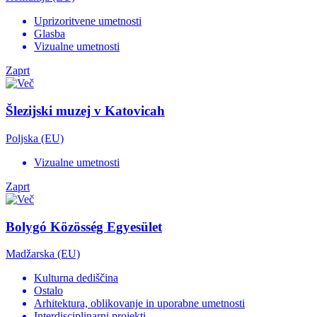
Uprizoritvene umetnosti
Glasba
Vizualne umetnosti
Zaprt
Šlezijski muzej v Katovicah
Poljska (EU)
Vizualne umetnosti
Zaprt
Bolygó Közösség Egyesület
Madžarska (EU)
Kulturna dediščina
Ostalo
Arhitektura, oblikovanje in uporabne umetnosti
Interdisciplinarni projekti