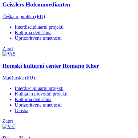
Geisslers Hofcomoedianten
Češka republika (EU)
Interdisciplinarni projekti
Kulturna dediščina
Uprizoritvene umetnosti
Zaprt
Romski kulturni center Romano Kher
Madžarska (EU)
Interdisciplinarni projekti
Knjiga in prevodni projekti
Kulturna dediščina
Uprizoritvene umetnosti
Glasba
Zaprt