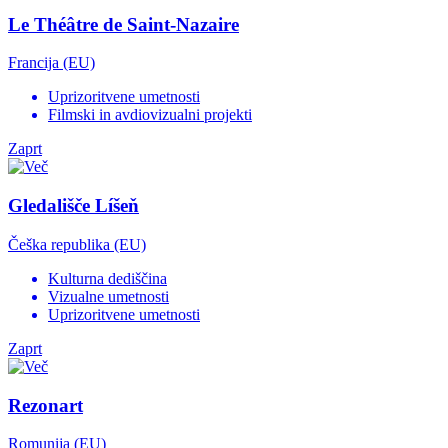
Le Théâtre de Saint-Nazaire
Francija (EU)
Uprizoritvene umetnosti
Filmski in avdiovizualni projekti
Zaprt
Gledališče Líšeň
Češka republika (EU)
Kulturna dediščina
Vizualne umetnosti
Uprizoritvene umetnosti
Zaprt
Rezonart
Romunija (EU)