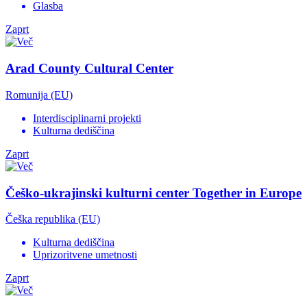
Glasba
Zaprt
Arad County Cultural Center
Romunija (EU)
Interdisciplinarni projekti
Kulturna dediščina
Zaprt
Češko-ukrajinski kulturni center Together in Europe
Češka republika (EU)
Kulturna dediščina
Uprizoritvene umetnosti
Zaprt