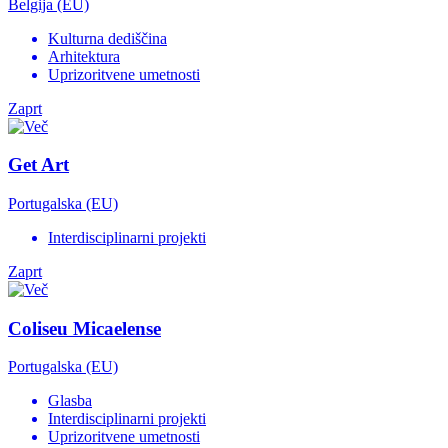
Belgija (EU)
Kulturna dediščina
Arhitektura
Uprizoritvene umetnosti
Zaprt
Get Art
Portugalska (EU)
Interdisciplinarni projekti
Zaprt
Coliseu Micaelense
Portugalska (EU)
Glasba
Interdisciplinarni projekti
Uprizoritvene umetnosti