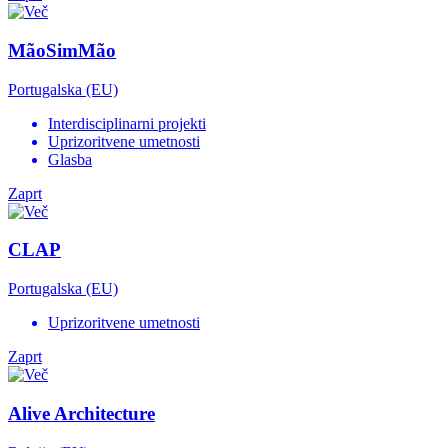
MãoSimMão
Portugalska (EU)
Interdisciplinarni projekti
Uprizoritvene umetnosti
Glasba
Zaprt
CLAP
Portugalska (EU)
Uprizoritvene umetnosti
Zaprt
Alive Architecture