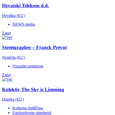
Hrvatski Telekom d.d.
Hrvaška (EU)
NEWS media
Zaprt
Streetgrapher – Franck Prevot
Nemčija (EU)
Vizualne umetnosti
Zaprt
Kolektiv The Sky is Listening
Danska (EU)
Kulturna dediščina
Uprizoritvene umetnosti