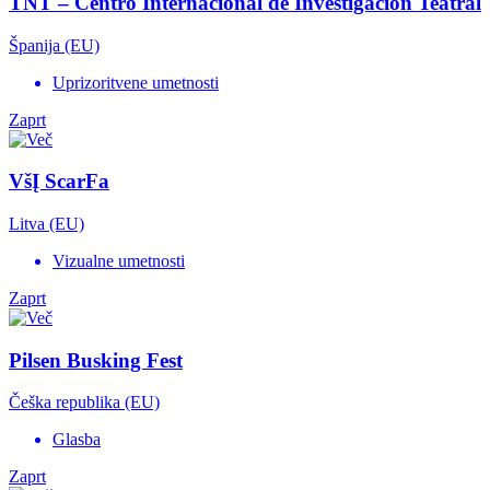
TNT – Centro Internacional de Investigación Teatral
Španija (EU)
Uprizoritvene umetnosti
Zaprt
VšĮ ScarFa
Litva (EU)
Vizualne umetnosti
Zaprt
Pilsen Busking Fest
Češka republika (EU)
Glasba
Zaprt