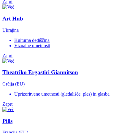
Zaprt
Art Hub
Ukrajina
Kulturna dediščina
Vizualne umetnosti
Zaprt
Theatriko Ergastiri Giannitson
Grčija (EU)
Uprizoritvene umetnosti (gledališče, ples) in glasba
Zaprt
Pills
Francija (EU)