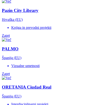
Pazin City Library
Hrvaška (EU)
Knjiga in prevodni projekti
Zaprt
PALMO
Španija (EU)
Vizualne umetnosti
Zaprt
ORETANIA Ciudad Real
Španija (EU)
Interdisciplinarni projekti