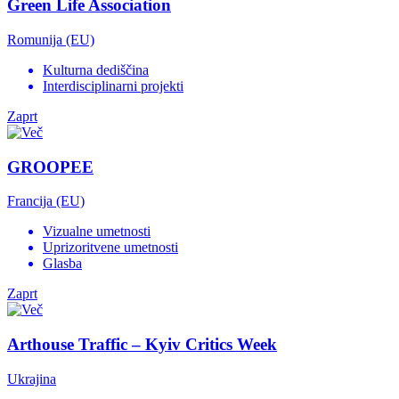
Green Life Association
Romunija (EU)
Kulturna dediščina
Interdisciplinarni projekti
Zaprt
GROOPEE
Francija (EU)
Vizualne umetnosti
Uprizoritvene umetnosti
Glasba
Zaprt
Arthouse Traffic – Kyiv Critics Week
Ukrajina