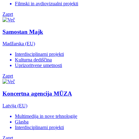
Filmski in avdiovizualni projekti
Zaprt
Samostan Majk
Madžarska (EU)
Interdisciplinarni projekti
Kulturna dediščina
Uprizoritvene umetnosti
Zaprt
Koncertna agencija MŪZA
Latvija (EU)
Multimedija in nove tehnologije
Glasba
Interdisciplinarni projekti
Zaprt