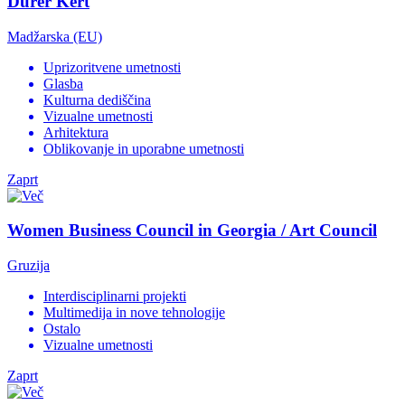
Dürer Kert
Madžarska (EU)
Uprizoritvene umetnosti
Glasba
Kulturna dediščina
Vizualne umetnosti
Arhitektura
Oblikovanje in uporabne umetnosti
Zaprt
Women Business Council in Georgia / Art Council
Gruzija
Interdisciplinarni projekti
Multimedija in nove tehnologije
Ostalo
Vizualne umetnosti
Zaprt