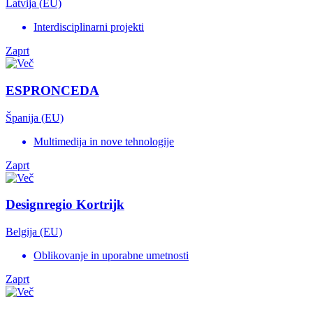
Latvija (EU)
Interdisciplinarni projekti
Zaprt
ESPRONCEDA
Španija (EU)
Multimedija in nove tehnologije
Zaprt
Designregio Kortrijk
Belgija (EU)
Oblikovanje in uporabne umetnosti
Zaprt