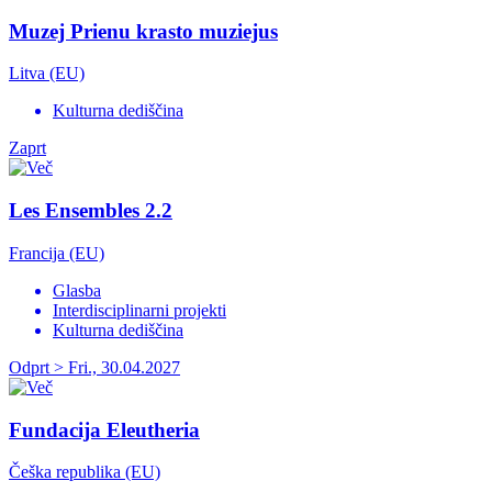
Muzej Prienu krasto muziejus
Litva (EU)
Kulturna dediščina
Zaprt
Les Ensembles 2.2
Francija (EU)
Glasba
Interdisciplinarni projekti
Kulturna dediščina
Odprt > Fri., 30.04.2027
Fundacija Eleutheria
Češka republika (EU)