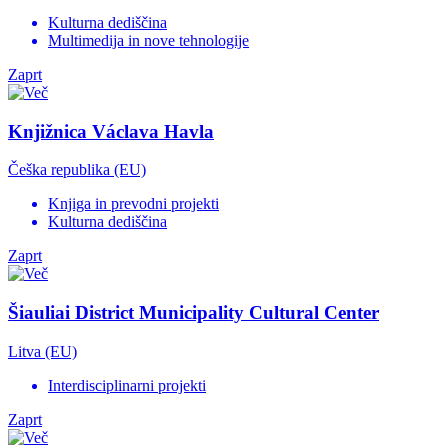
Kulturna dediščina
Multimedija in nove tehnologije
Zaprt
Knjižnica Václava Havla
Češka republika (EU)
Knjiga in prevodni projekti
Kulturna dediščina
Zaprt
Šiauliai District Municipality Cultural Center
Litva (EU)
Interdisciplinarni projekti
Zaprt