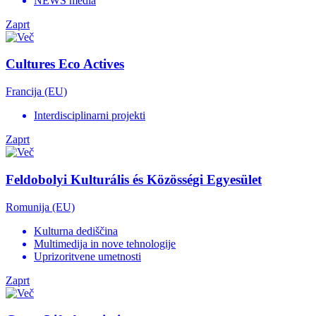
NEWS media
Zaprt
Cultures Eco Actives
Francija (EU)
Interdisciplinarni projekti
Zaprt
Feldobolyi Kulturális és Közösségi Egyesület
Romunija (EU)
Kulturna dediščina
Multimedija in nove tehnologije
Uprizoritvene umetnosti
Zaprt