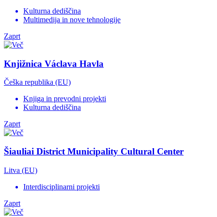
Kulturna dediščina
Multimedija in nove tehnologije
Zaprt
Knjižnica Václava Havla
Češka republika (EU)
Knjiga in prevodni projekti
Kulturna dediščina
Zaprt
Šiauliai District Municipality Cultural Center
Litva (EU)
Interdisciplinarni projekti
Zaprt