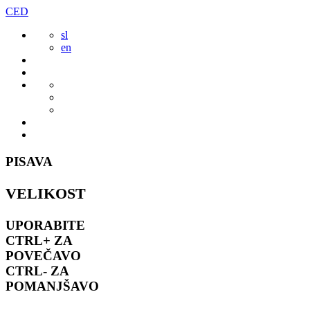
Preskoči
CED
to
sl
vsebine
en
PISAVA
VELIKOST
UPORABITE
CTRL+
ZA
POVEČAVO
CTRL-
ZA
POMANJŠAVO