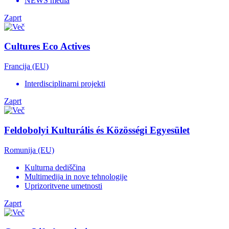
NEWS media
Zaprt
Cultures Eco Actives
Francija (EU)
Interdisciplinarni projekti
Zaprt
Feldobolyi Kulturális és Közösségi Egyesület
Romunija (EU)
Kulturna dediščina
Multimedija in nove tehnologije
Uprizoritvene umetnosti
Zaprt