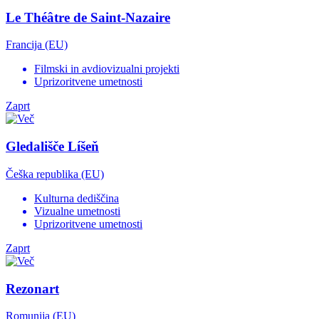
Le Théâtre de Saint-Nazaire
Francija (EU)
Filmski in avdiovizualni projekti
Uprizoritvene umetnosti
Zaprt
Gledališče Líšeň
Češka republika (EU)
Kulturna dediščina
Vizualne umetnosti
Uprizoritvene umetnosti
Zaprt
Rezonart
Romunija (EU)