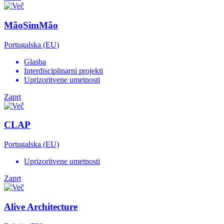
MãoSimMão
Portugalska (EU)
Glasba
Interdisciplinarni projekti
Uprizoritvene umetnosti
Zaprt
CLAP
Portugalska (EU)
Uprizoritvene umetnosti
Zaprt
Alive Architecture