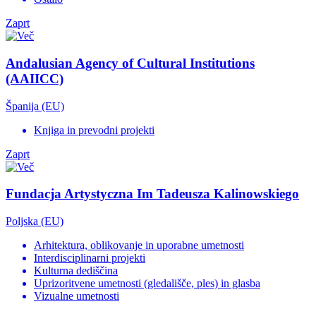
Zaprt
Andalusian Agency of Cultural Institutions
(AAIICC)
Španija (EU)
Knjiga in prevodni projekti
Zaprt
Fundacja Artystyczna Im Tadeusza Kalinowskiego
Poljska (EU)
Arhitektura, oblikovanje in uporabne umetnosti
Interdisciplinarni projekti
Kulturna dediščina
Uprizoritvene umetnosti (gledališče, ples) in glasba
Vizualne umetnosti