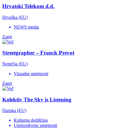
Hrvatski Telekom d.d.
Hrvaška (EU)
NEWS media
Zaprt
Streetgrapher – Franck Prevot
Nemčija (EU)
Vizualne umetnosti
Zaprt
Kolektiv The Sky is Listening
Danska (EU)
Kulturna dediščina
Uprizoritvene umetnosti