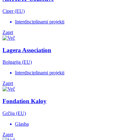
Ciper (EU)
Interdisciplinarni projekti
Zaprt
Lagera Association
Bolgarija (EU)
Interdisciplinarni projekti
Zaprt
Fondation Kaloy
Grčija (EU)
Glasba
Zaprt