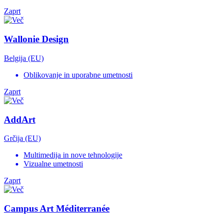
Zaprt
Wallonie Design
Belgija (EU)
Oblikovanje in uporabne umetnosti
Zaprt
AddArt
Grčija (EU)
Multimedija in nove tehnologije
Vizualne umetnosti
Zaprt
Campus Art Méditerranée