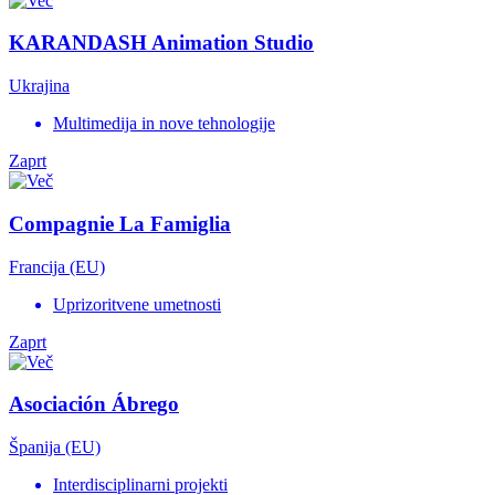
KARANDASH Animation Studio
Ukrajina
Multimedija in nove tehnologije
Zaprt
Compagnie La Famiglia
Francija (EU)
Uprizoritvene umetnosti
Zaprt
Asociación Ábrego
Španija (EU)
Interdisciplinarni projekti