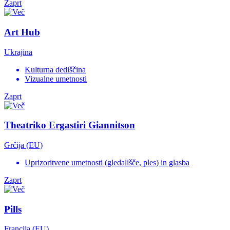
Zaprt
Art Hub
Ukrajina
Kulturna dediščina
Vizualne umetnosti
Zaprt
Theatriko Ergastiri Giannitson
Grčija (EU)
Uprizoritvene umetnosti (gledališče, ples) in glasba
Zaprt
Pills
Francija (EU)