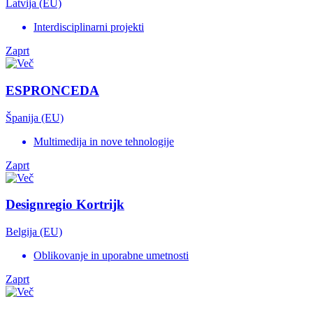
Latvija (EU)
Interdisciplinarni projekti
Zaprt
ESPRONCEDA
Španija (EU)
Multimedija in nove tehnologije
Zaprt
Designregio Kortrijk
Belgija (EU)
Oblikovanje in uporabne umetnosti
Zaprt