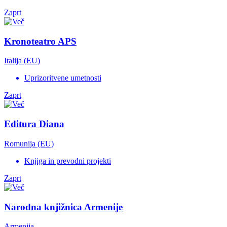
Zaprt
Kronoteatro APS
Italija (EU)
Uprizoritvene umetnosti
Zaprt
Editura Diana
Romunija (EU)
Knjiga in prevodni projekti
Zaprt
Narodna knjižnica Armenije
Armenija