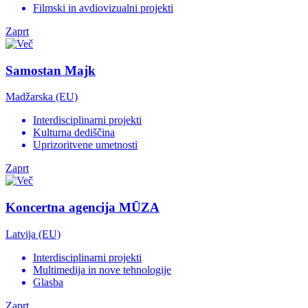
Filmski in avdiovizualni projekti
Zaprt
Samostan Majk
Madžarska (EU)
Interdisciplinarni projekti
Kulturna dediščina
Uprizoritvene umetnosti
Zaprt
Koncertna agencija MŪZA
Latvija (EU)
Interdisciplinarni projekti
Multimedija in nove tehnologije
Glasba
Zaprt