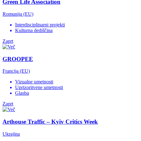
Green Life Association
Romunija (EU)
Interdisciplinarni projekti
Kulturna dediščina
Zaprt
GROOPEE
Francija (EU)
Vizualne umetnosti
Uprizoritvene umetnosti
Glasba
Zaprt
Arthouse Traffic – Kyiv Critics Week
Ukrajina