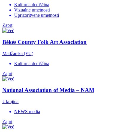
Kulturna dediščina
Vizualne umetnosti
Uprizoritvene umetnosti
Zaprt
Békés County Folk Art Association
Madžarska (EU)
Kulturna dediščina
Zaprt
National Association of Media – NAM
Ukrajina
NEWS media
Zaprt