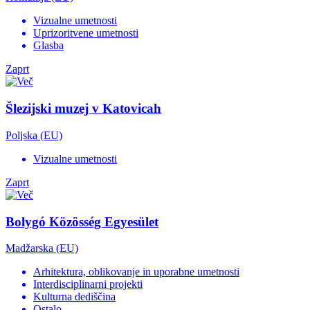
Vizualne umetnosti
Uprizoritvene umetnosti
Glasba
Zaprt
Šlezijski muzej v Katovicah
Poljska (EU)
Vizualne umetnosti
Zaprt
Bolygó Közösség Egyesület
Madžarska (EU)
Arhitektura, oblikovanje in uporabne umetnosti
Interdisciplinarni projekti
Kulturna dediščina
Ostalo