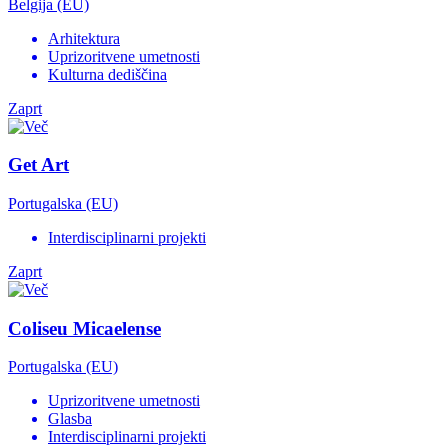
Belgija (EU)
Arhitektura
Uprizoritvene umetnosti
Kulturna dediščina
Zaprt
Get Art
Portugalska (EU)
Interdisciplinarni projekti
Zaprt
Coliseu Micaelense
Portugalska (EU)
Uprizoritvene umetnosti
Glasba
Interdisciplinarni projekti