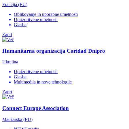
Francija (EU)
Oblikovanje in uporabne umetnosti
Uprizoritvene umetnosti
Glasba
Zaprt
Humanitarna organizacija Caridad Dnipro
Ukrajina
Uprizoritvene umetnosti
Glasba
Multimedija in nove tehnologije
Zaprt
Connect Europe Association
Madžarska (EU)