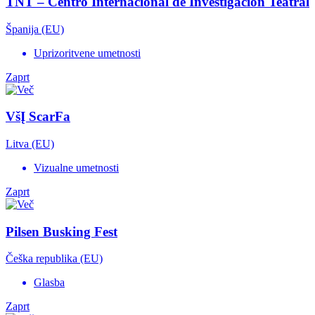
TNT – Centro Internacional de Investigación Teatral
Španija (EU)
Uprizoritvene umetnosti
Zaprt
VšĮ ScarFa
Litva (EU)
Vizualne umetnosti
Zaprt
Pilsen Busking Fest
Češka republika (EU)
Glasba
Zaprt