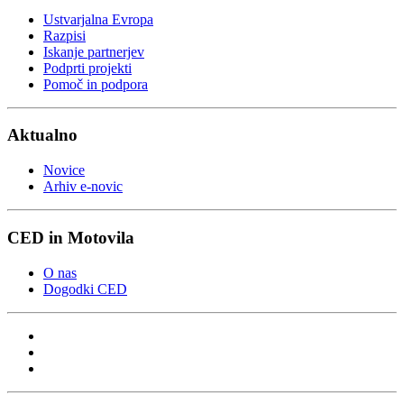
Ustvarjalna Evropa
Razpisi
Iskanje partnerjev
Podprti projekti
Pomoč in podpora
Aktualno
Novice
Arhiv e-novic
CED in Motovila
O nas
Dogodki CED