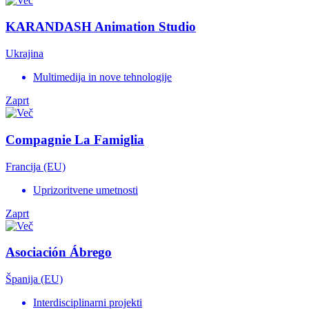
KARANDASH Animation Studio
Ukrajina
Multimedija in nove tehnologije
Zaprt
Compagnie La Famiglia
Francija (EU)
Uprizoritvene umetnosti
Zaprt
Asociación Ábrego
Španija (EU)
Interdisciplinarni projekti