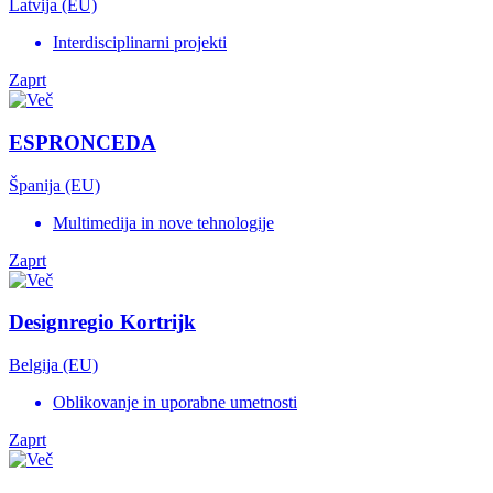
Latvija (EU)
Interdisciplinarni projekti
Zaprt
ESPRONCEDA
Španija (EU)
Multimedija in nove tehnologije
Zaprt
Designregio Kortrijk
Belgija (EU)
Oblikovanje in uporabne umetnosti
Zaprt