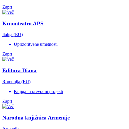
Zaprt
Kronoteatro APS
Italija (EU)
Uprizoritvene umetnosti
Zaprt
Editura Diana
Romunija (EU)
Knjiga in prevodni projekti
Zaprt
Narodna knjižnica Armenije
Armenija