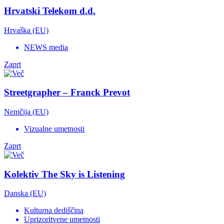
Hrvatski Telekom d.d.
Hrvaška (EU)
NEWS media
Zaprt
Streetgrapher – Franck Prevot
Nemčija (EU)
Vizualne umetnosti
Zaprt
Kolektiv The Sky is Listening
Danska (EU)
Kulturna dediščina
Uprizoritvene umetnosti