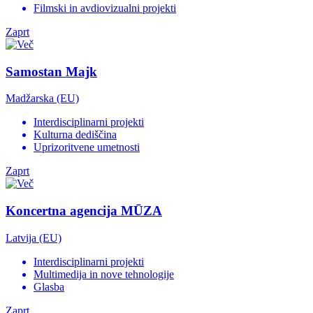
Filmski in avdiovizualni projekti
Zaprt
Samostan Majk
Madžarska (EU)
Interdisciplinarni projekti
Kulturna dediščina
Uprizoritvene umetnosti
Zaprt
Koncertna agencija MŪZA
Latvija (EU)
Interdisciplinarni projekti
Multimedija in nove tehnologije
Glasba
Zaprt