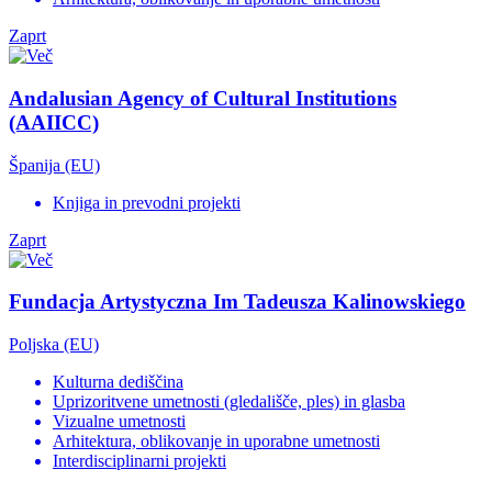
Zaprt
Andalusian Agency of Cultural Institutions
(AAIICC)
Španija (EU)
Knjiga in prevodni projekti
Zaprt
Fundacja Artystyczna Im Tadeusza Kalinowskiego
Poljska (EU)
Kulturna dediščina
Uprizoritvene umetnosti (gledališče, ples) in glasba
Vizualne umetnosti
Arhitektura, oblikovanje in uporabne umetnosti
Interdisciplinarni projekti