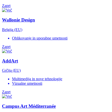
Zaprt
Wallonie Design
Belgija (EU)
Oblikovanje in uporabne umetnosti
Zaprt
AddArt
Grčija (EU)
Multimedija in nove tehnologije
Vizualne umetnosti
Zaprt
Campus Art Méditerranée