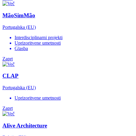
MãoSimMão
Portugalska (EU)
Interdisciplinarni projekti
Uprizoritvene umetnosti
Glasba
Zaprt
CLAP
Portugalska (EU)
Uprizoritvene umetnosti
Zaprt
Alive Architecture