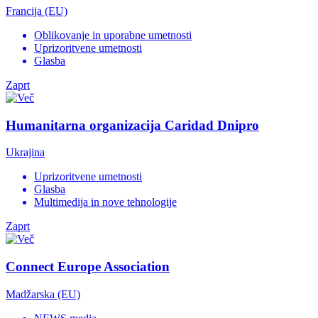
Francija (EU)
Oblikovanje in uporabne umetnosti
Uprizoritvene umetnosti
Glasba
Zaprt
Humanitarna organizacija Caridad Dnipro
Ukrajina
Uprizoritvene umetnosti
Glasba
Multimedija in nove tehnologije
Zaprt
Connect Europe Association
Madžarska (EU)