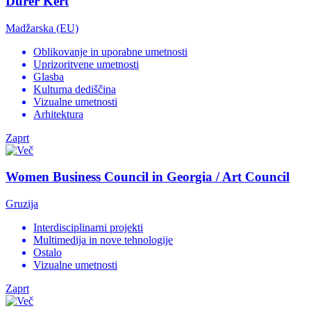
Dürer Kert
Madžarska (EU)
Oblikovanje in uporabne umetnosti
Uprizoritvene umetnosti
Glasba
Kulturna dediščina
Vizualne umetnosti
Arhitektura
Zaprt
Women Business Council in Georgia / Art Council
Gruzija
Interdisciplinarni projekti
Multimedija in nove tehnologije
Ostalo
Vizualne umetnosti
Zaprt