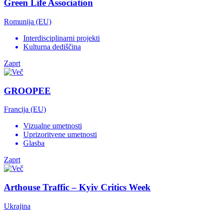
Green Life Association
Romunija (EU)
Interdisciplinarni projekti
Kulturna dediščina
Zaprt
GROOPEE
Francija (EU)
Vizualne umetnosti
Uprizoritvene umetnosti
Glasba
Zaprt
Arthouse Traffic – Kyiv Critics Week
Ukrajina