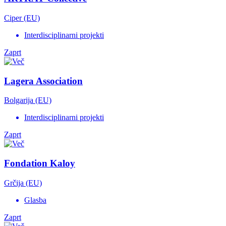
Ciper (EU)
Interdisciplinarni projekti
Zaprt
Lagera Association
Bolgarija (EU)
Interdisciplinarni projekti
Zaprt
Fondation Kaloy
Grčija (EU)
Glasba
Zaprt