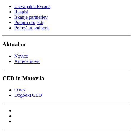
Ustvarjalna Evropa
Razpisi
Iskanje partnerjev
Podprti projekti
Pomoč in podpora
Aktualno
Novice
Arhiv e-novic
CED in Motovila
O nas
Dogodki CED