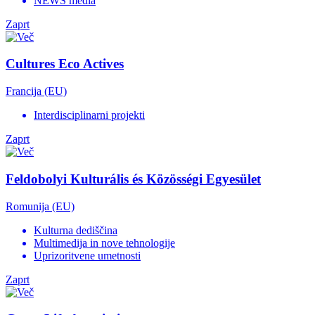
NEWS media
Zaprt
Cultures Eco Actives
Francija (EU)
Interdisciplinarni projekti
Zaprt
Feldobolyi Kulturális és Közösségi Egyesület
Romunija (EU)
Kulturna dediščina
Multimedija in nove tehnologije
Uprizoritvene umetnosti
Zaprt