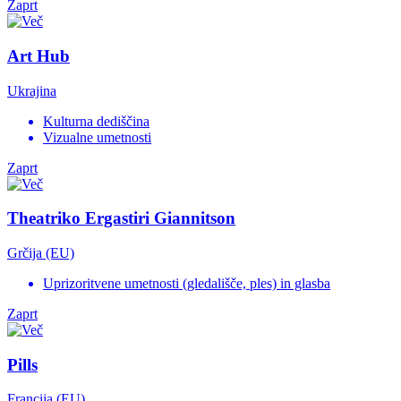
Zaprt
Art Hub
Ukrajina
Kulturna dediščina
Vizualne umetnosti
Zaprt
Theatriko Ergastiri Giannitson
Grčija (EU)
Uprizoritvene umetnosti (gledališče, ples) in glasba
Zaprt
Pills
Francija (EU)