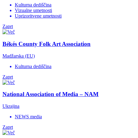
Kulturna dediščina
Vizualne umetnosti
Uprizoritvene umetnosti
Zaprt
Békés County Folk Art Association
Madžarska (EU)
Kulturna dediščina
Zaprt
National Association of Media – NAM
Ukrajina
NEWS media
Zaprt