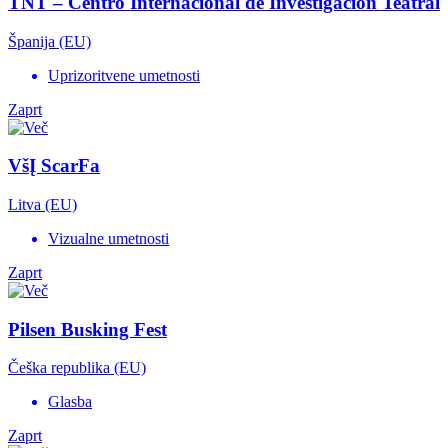
TNT – Centro Internacional de Investigación Teatral
Španija (EU)
Uprizoritvene umetnosti
Zaprt
VšĮ ScarFa
Litva (EU)
Vizualne umetnosti
Zaprt
Pilsen Busking Fest
Češka republika (EU)
Glasba
Zaprt