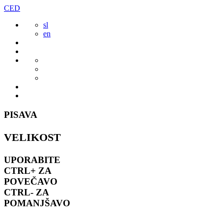
Preskoči
CED
to
sl
vsebine
en
PISAVA
VELIKOST
UPORABITE
CTRL+
ZA
POVEČAVO
CTRL-
ZA
POMANJŠAVO