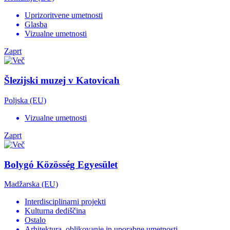
Uprizoritvene umetnosti
Glasba
Vizualne umetnosti
Zaprt
Šlezijski muzej v Katovicah
Poljska (EU)
Vizualne umetnosti
Zaprt
Bolygó Közösség Egyesület
Madžarska (EU)
Interdisciplinarni projekti
Kulturna dediščina
Ostalo
Arhitektura, oblikovanje in uporabne umetnosti