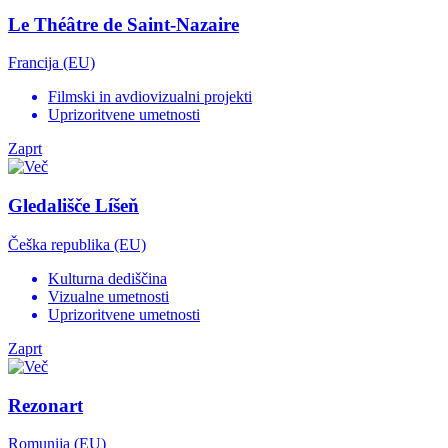
Le Théâtre de Saint-Nazaire
Francija (EU)
Filmski in avdiovizualni projekti
Uprizoritvene umetnosti
Zaprt
Gledališče Líšeň
Češka republika (EU)
Kulturna dediščina
Vizualne umetnosti
Uprizoritvene umetnosti
Zaprt
Rezonart
Romunija (EU)