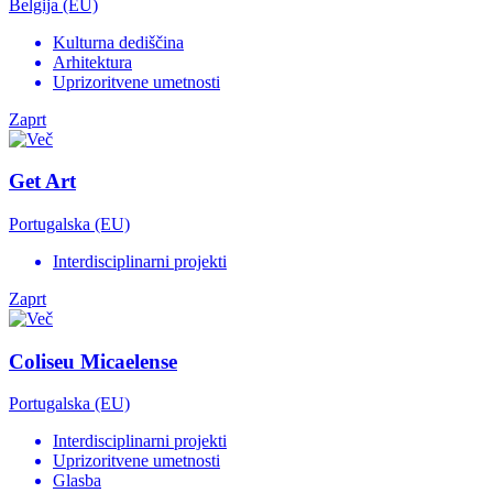
Belgija (EU)
Kulturna dediščina
Arhitektura
Uprizoritvene umetnosti
Zaprt
Get Art
Portugalska (EU)
Interdisciplinarni projekti
Zaprt
Coliseu Micaelense
Portugalska (EU)
Interdisciplinarni projekti
Uprizoritvene umetnosti
Glasba