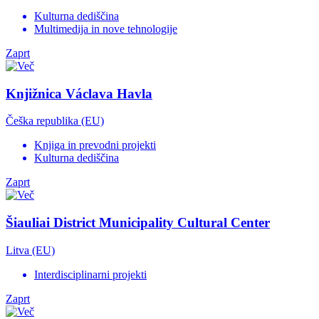
Kulturna dediščina
Multimedija in nove tehnologije
Zaprt
Knjižnica Václava Havla
Češka republika (EU)
Knjiga in prevodni projekti
Kulturna dediščina
Zaprt
Šiauliai District Municipality Cultural Center
Litva (EU)
Interdisciplinarni projekti
Zaprt