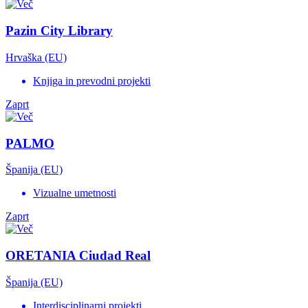
Pazin City Library
Hrvaška (EU)
Knjiga in prevodni projekti
Zaprt
PALMO
Španija (EU)
Vizualne umetnosti
Zaprt
ORETANIA Ciudad Real
Španija (EU)
Interdisciplinarni projekti