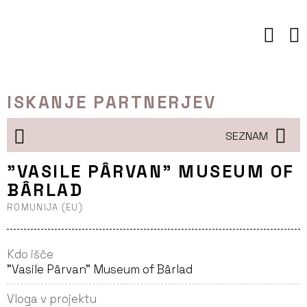
Preskoči
to
vsebine
ISKANJE PARTNERJEV
SEZNAM
”VASILE PÂRVAN” MUSEUM OF
BÂRLAD
ROMUNIJA (EU)
Kdo išče
”Vasile Pârvan” Museum of Bârlad
Vloga v projektu