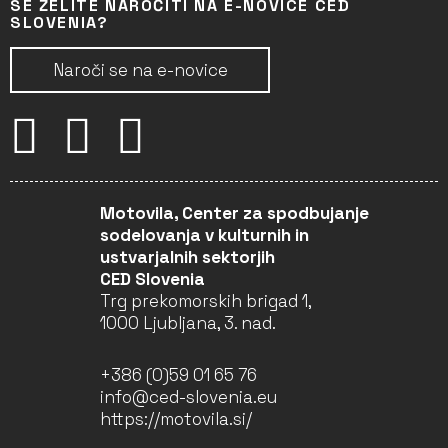
SE ŽELITE NAROČITI NA E-NOVICE CED
SLOVENIA?
Naroči se na e-novice
Motovila, Center za spodbujanje
sodelovanja v kulturnih in
ustvarjalnih sektorjih
CED Slovenia
Trg prekomorskih brigad 1,
1000 Ljubljana, 3. nad.
+386 (0)59 01 65 76
info@ced-slovenia.eu
https://motovila.si/