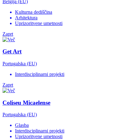
Belgija (EU)
Kulturna dediščina
Arhitektura
Uprizoritvene umetnosti
Zaprt
Get Art
Portugalska (EU)
Interdisciplinarni projekti
Zaprt
Coliseu Micaelense
Portugalska (EU)
Glasba
Interdisciplinarni projekti
Uprizoritvene umetnosti