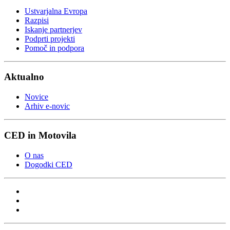
Ustvarjalna Evropa
Razpisi
Iskanje partnerjev
Podprti projekti
Pomoč in podpora
Aktualno
Novice
Arhiv e-novic
CED in Motovila
O nas
Dogodki CED