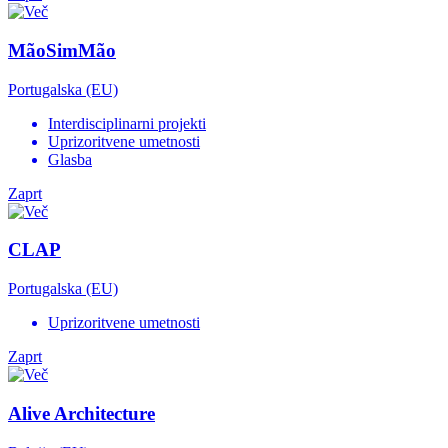
MãoSimMão
Portugalska (EU)
Interdisciplinarni projekti
Uprizoritvene umetnosti
Glasba
Zaprt
CLAP
Portugalska (EU)
Uprizoritvene umetnosti
Zaprt
Alive Architecture