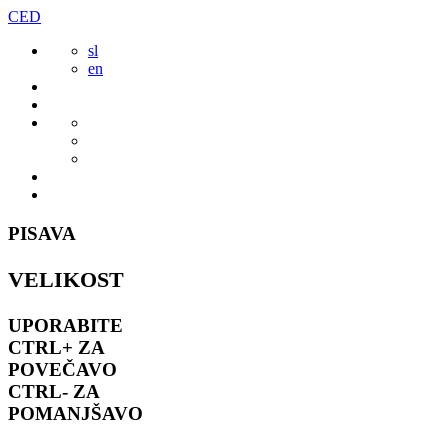
Preskoči
CED
to
sl
vsebine
en
PISAVA
VELIKOST
UPORABITE
CTRL+
ZA
POVEČAVO
CTRL-
ZA
POMANJŠAVO