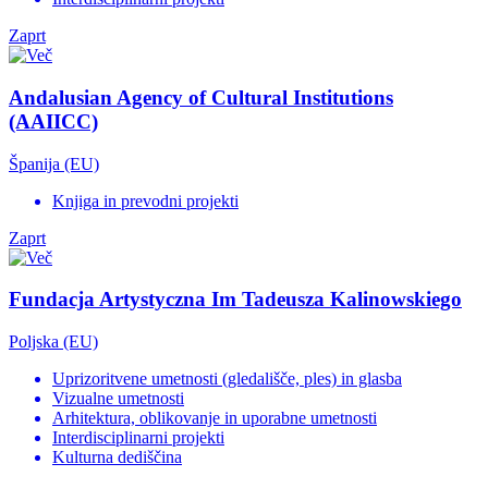
Zaprt
Andalusian Agency of Cultural Institutions
(AAIICC)
Španija (EU)
Knjiga in prevodni projekti
Zaprt
Fundacja Artystyczna Im Tadeusza Kalinowskiego
Poljska (EU)
Uprizoritvene umetnosti (gledališče, ples) in glasba
Vizualne umetnosti
Arhitektura, oblikovanje in uporabne umetnosti
Interdisciplinarni projekti
Kulturna dediščina