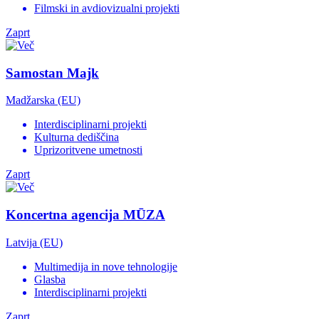
Filmski in avdiovizualni projekti
Zaprt
Samostan Majk
Madžarska (EU)
Interdisciplinarni projekti
Kulturna dediščina
Uprizoritvene umetnosti
Zaprt
Koncertna agencija MŪZA
Latvija (EU)
Multimedija in nove tehnologije
Glasba
Interdisciplinarni projekti
Zaprt