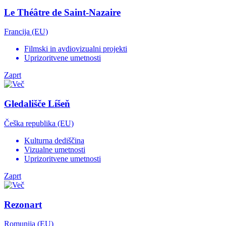
Le Théâtre de Saint-Nazaire
Francija (EU)
Filmski in avdiovizualni projekti
Uprizoritvene umetnosti
Zaprt
Gledališče Líšeň
Češka republika (EU)
Kulturna dediščina
Vizualne umetnosti
Uprizoritvene umetnosti
Zaprt
Rezonart
Romunija (EU)