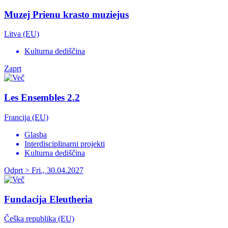
Muzej Prienu krasto muziejus
Litva (EU)
Kulturna dediščina
Zaprt
Les Ensembles 2.2
Francija (EU)
Glasba
Interdisciplinarni projekti
Kulturna dediščina
Odprt > Fri., 30.04.2027
Fundacija Eleutheria
Češka republika (EU)