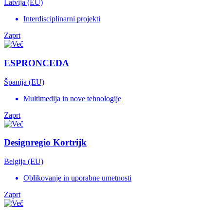
Latvija (EU)
Interdisciplinarni projekti
Zaprt
ESPRONCEDA
Španija (EU)
Multimedija in nove tehnologije
Zaprt
Designregio Kortrijk
Belgija (EU)
Oblikovanje in uporabne umetnosti
Zaprt