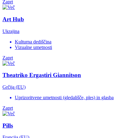
Zaprt
Art Hub
Ukrajina
Kulturna dediščina
Vizualne umetnosti
Zaprt
Theatriko Ergastiri Giannitson
Grčija (EU)
Uprizoritvene umetnosti (gledališče, ples) in glasba
Zaprt
Pills
Francija (EU)