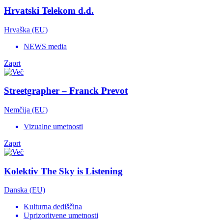
Hrvatski Telekom d.d.
Hrvaška (EU)
NEWS media
Zaprt
Streetgrapher – Franck Prevot
Nemčija (EU)
Vizualne umetnosti
Zaprt
Kolektiv The Sky is Listening
Danska (EU)
Kulturna dediščina
Uprizoritvene umetnosti