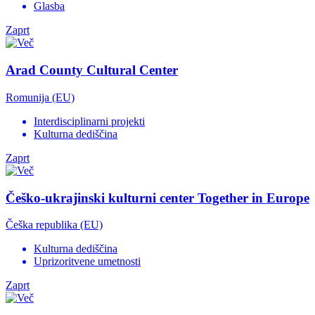
Glasba
Zaprt
Arad County Cultural Center
Romunija (EU)
Interdisciplinarni projekti
Kulturna dediščina
Zaprt
Češko-ukrajinski kulturni center Together in Europe
Češka republika (EU)
Kulturna dediščina
Uprizoritvene umetnosti
Zaprt