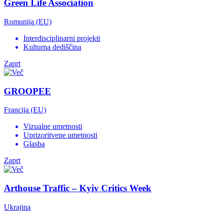
Green Life Association
Romunija (EU)
Interdisciplinarni projekti
Kulturna dediščina
Zaprt
GROOPEE
Francija (EU)
Vizualne umetnosti
Uprizoritvene umetnosti
Glasba
Zaprt
Arthouse Traffic – Kyiv Critics Week
Ukrajina