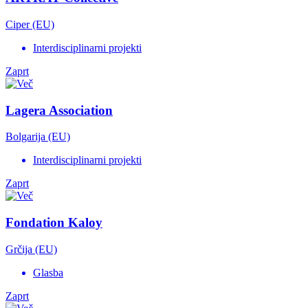
Ciper (EU)
Interdisciplinarni projekti
Zaprt
Lagera Association
Bolgarija (EU)
Interdisciplinarni projekti
Zaprt
Fondation Kaloy
Grčija (EU)
Glasba
Zaprt