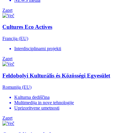
NEWS media
Zaprt
Cultures Eco Actives
Francija (EU)
Interdisciplinarni projekti
Zaprt
Feldobolyi Kulturális és Közösségi Egyesület
Romunija (EU)
Kulturna dediščina
Multimedija in nove tehnologije
Uprizoritvene umetnosti
Zaprt