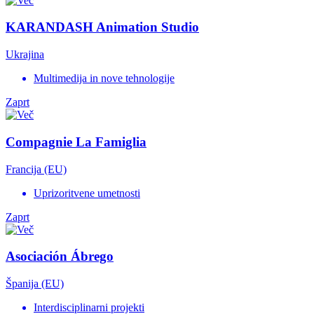
KARANDASH Animation Studio
Ukrajina
Multimedija in nove tehnologije
Zaprt
Compagnie La Famiglia
Francija (EU)
Uprizoritvene umetnosti
Zaprt
Asociación Ábrego
Španija (EU)
Interdisciplinarni projekti