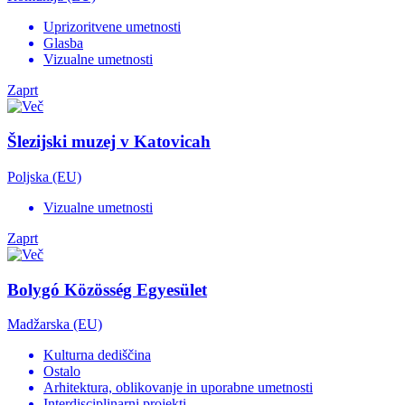
Uprizoritvene umetnosti
Glasba
Vizualne umetnosti
Zaprt
Šlezijski muzej v Katovicah
Poljska (EU)
Vizualne umetnosti
Zaprt
Bolygó Közösség Egyesület
Madžarska (EU)
Kulturna dediščina
Ostalo
Arhitektura, oblikovanje in uporabne umetnosti
Interdisciplinarni projekti