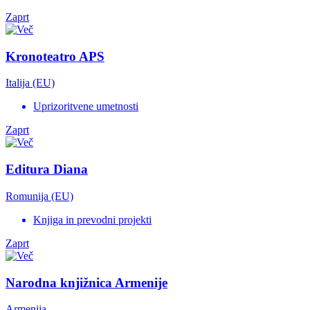
Zaprt
Kronoteatro APS
Italija (EU)
Uprizoritvene umetnosti
Zaprt
Editura Diana
Romunija (EU)
Knjiga in prevodni projekti
Zaprt
Narodna knjižnica Armenije
Armenija