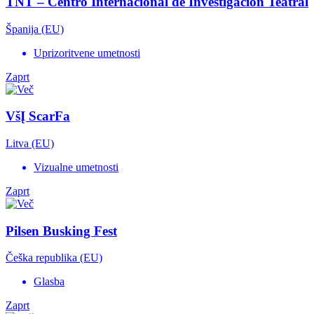
TNT – Centro Internacional de Investigación Teatral
Španija (EU)
Uprizoritvene umetnosti
Zaprt
VšĮ ScarFa
Litva (EU)
Vizualne umetnosti
Zaprt
Pilsen Busking Fest
Češka republika (EU)
Glasba
Zaprt