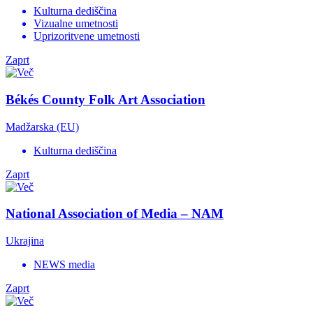
Kulturna dediščina
Vizualne umetnosti
Uprizoritvene umetnosti
Zaprt
Békés County Folk Art Association
Madžarska (EU)
Kulturna dediščina
Zaprt
National Association of Media – NAM
Ukrajina
NEWS media
Zaprt