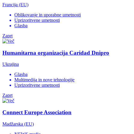
Francija (EU)
Oblikovanje in uporabne umetnosti
Uprizoritvene umetnosti
Glasba
Zaprt
Humanitarna organizacija Caridad Dnipro
Ukrajina
Glasba
Multimedija in nove tehnologije
Uprizoritvene umetnosti
Zaprt
Connect Europe Association
Madžarska (EU)