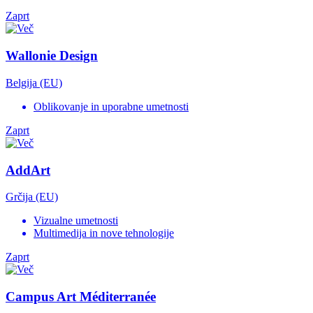
Zaprt
Wallonie Design
Belgija (EU)
Oblikovanje in uporabne umetnosti
Zaprt
AddArt
Grčija (EU)
Vizualne umetnosti
Multimedija in nove tehnologije
Zaprt
Campus Art Méditerranée