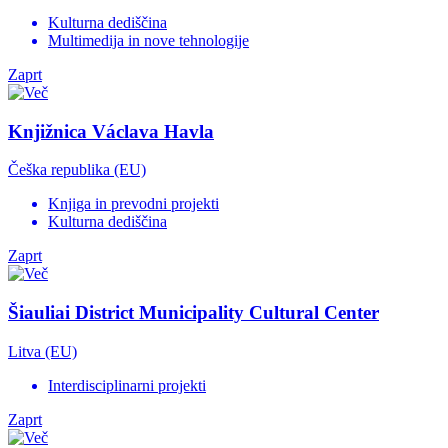
Kulturna dediščina
Multimedija in nove tehnologije
Zaprt
Knjižnica Václava Havla
Češka republika (EU)
Knjiga in prevodni projekti
Kulturna dediščina
Zaprt
Šiauliai District Municipality Cultural Center
Litva (EU)
Interdisciplinarni projekti
Zaprt