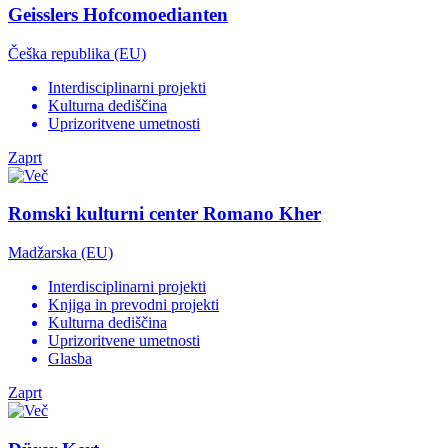
Geisslers Hofcomoedianten
Češka republika (EU)
Interdisciplinarni projekti
Kulturna dediščina
Uprizoritvene umetnosti
Zaprt
Romski kulturni center Romano Kher
Madžarska (EU)
Interdisciplinarni projekti
Knjiga in prevodni projekti
Kulturna dediščina
Uprizoritvene umetnosti
Glasba
Zaprt