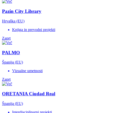
Pazin City Library
Hrvaška (EU)
Knjiga in prevodni projekti
Zaprt
PALMO
Španija (EU)
Vizualne umetnosti
Zaprt
ORETANIA Ciudad Real
Španija (EU)
Interdisciplinarni projekti