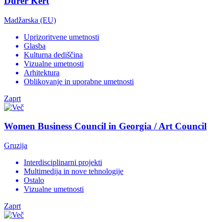
Dürer Kert
Madžarska (EU)
Uprizoritvene umetnosti
Glasba
Kulturna dediščina
Vizualne umetnosti
Arhitektura
Oblikovanje in uporabne umetnosti
Zaprt
Women Business Council in Georgia / Art Council
Gruzija
Interdisciplinarni projekti
Multimedija in nove tehnologije
Ostalo
Vizualne umetnosti
Zaprt