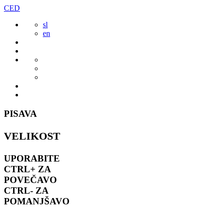
Preskoči
CED
to
sl
vsebine
en
PISAVA
VELIKOST
UPORABITE
CTRL+
ZA
POVEČAVO
CTRL-
ZA
POMANJŠAVO