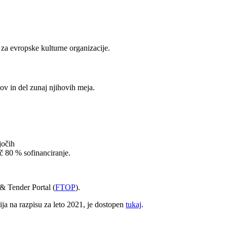
 evropske kulturne organizacije.
ov in del zunaj njihovih meja.
jočih
č 80 % sofinanciranje.
& Tender Portal (
FTOP
).
ija na razpisu za leto 2021, je dostopen
tukaj
.