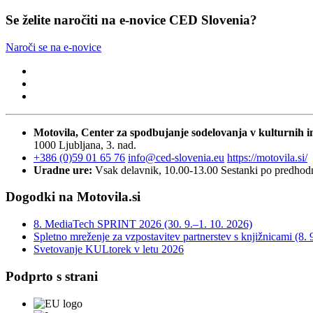
Se želite naročiti na e-novice CED Slovenia?
Naroči se na e-novice
Motovila, Center za spodbujanje sodelovanja v kulturnih in
1000 Ljubljana, 3. nad.
+386 (0)59 01 65 76
info@ced-slovenia.eu
https://motovila.si/
Uradne ure:
Vsak delavnik, 10.00-13.00
Sestanki po predho
Dogodki na Motovila.si
8. MediaTech SPRINT 2026 (30. 9.–1. 10. 2026)
Spletno mreženje za vzpostavitev partnerstev s knjižnicami (8. 
Svetovanje KULtorek v letu 2026
Podprto s strani