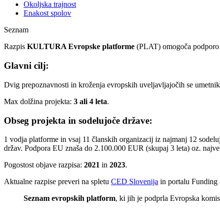
Okoljska trajnost
Enakost spolov
Seznam
Razpis
KULTURA Evropske platforme
(PLAT) omogoča podporo za
Glavni cilj:
Dvig prepoznavnosti in kroženja evropskih uveljavljajočih se umetnik
Max dolžina projekta:
3 ali 4 leta
.
Obseg projekta in sodelujoče države:
1 vodja platforme in vsaj 11 članskih organizacij iz najmanj 12 sodelu
držav. Podpora EU znaša do 2.100.000 EUR (skupaj 3 leta) oz. najve
Pogostost objave razpisa:
2021
in
2023
.
Aktualne razpise preveri na spletu
CED Slovenija
in portalu Funding 
Seznam evropskih platform
, ki jih je podprla Evropska komis