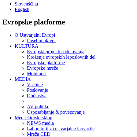
Slovenščina
English
Evropske platforme
O Ustvarjalni Evropi
Posebni ukrepi
KULTURA
Evropski projekti sodelovanja
Kroženje evropskih leposlovnih del
Evropske platforme
Evropske mreže
Mobilnost
MEDIA
Vsebine
Poslovanje
Občinstva
AV politike
Usposabljanje & povezovanje
Medsektorski sklop
NEWS media
Laboratorij za ustvarjalne inovacije
Mreža CED