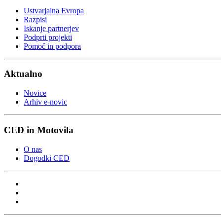
Ustvarjalna Evropa
Razpisi
Iskanje partnerjev
Podprti projekti
Pomoč in podpora
Aktualno
Novice
Arhiv e-novic
CED in Motovila
O nas
Dogodki CED