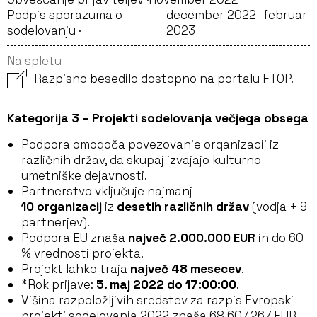
Podpis sporazuma o
december 2022–februar
sodelovanju ·
2023
Na spletu
Razpisno besedilo dostopno na portalu FTOP.
Kategorija 3 – Projekti sodelovanja večjega obsega
Podpora omogoča povezovanje organizacij iz
različnih držav, da skupaj izvajajo kulturno-
umetniške dejavnosti.
Partnerstvo vključuje najmanj
10 organizacij
iz
desetih različnih držav
(vodja + 9
partnerjev).
Podpora EU znaša
največ 2.000.000 EUR
in do 60
% vrednosti projekta.
Projekt lahko traja
največ 48 mesecev
.
*Rok prijave:
5. maj 2022 do 17:00:00
.
Višina razpoložljivih sredstev za razpis Evropski
projekti sodelovanja 2022 znaša 68.607.267 EUR,