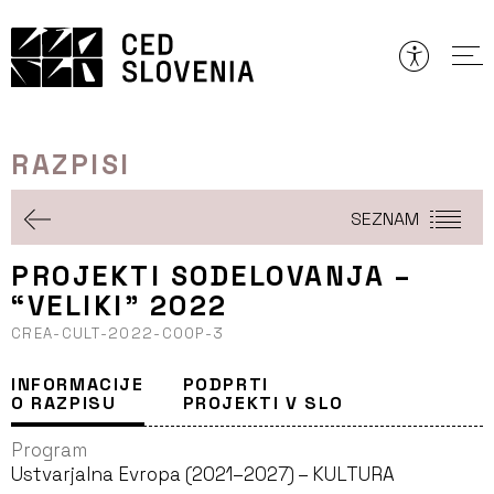
Preskoči
to
vsebine
RAZPISI
SEZNAM
PROJEKTI SODELOVANJA –
“VELIKI” 2022
CREA-CULT-2022-COOP-3
INFORMACIJE
PODPRTI
O RAZPISU
PROJEKTI V SLO
Program
Ustvarjalna Evropa (2021–2027) – KULTURA