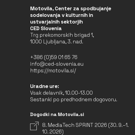
Motovila, Center za spodbujanje
sodelovanja v kulturnih in
ustvarjalnih sektorjih
CED Slovenia
Trg prekomorskih brigad 1,
1000 Ljubljana, 3. nad.
+386 (0)59 01 65 76
info@ced-slovenia.eu
https://motovila.si/
Uradne ure:
Vsak delavnik, 10.00-13.00
Sestanki po predhodnem dogovoru.
Dogodki na Motovila.si
8. MediaTech SPRINT 2026 (30. 9.–1.
10. 2026)