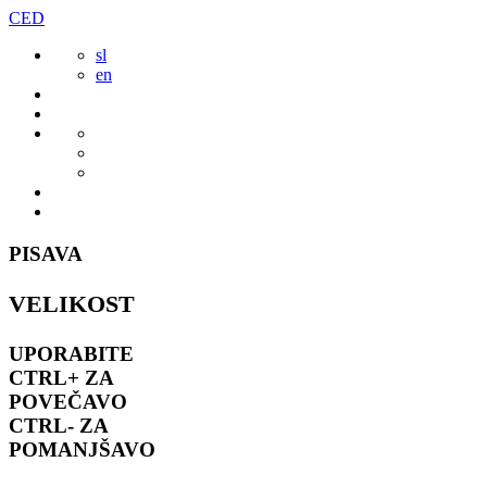
Preskoči
CED
to
sl
vsebine
en
PISAVA
VELIKOST
UPORABITE
CTRL+
ZA
POVEČAVO
CTRL-
ZA
POMANJŠAVO