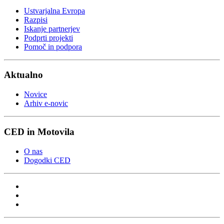
Ustvarjalna Evropa
Razpisi
Iskanje partnerjev
Podprti projekti
Pomoč in podpora
Aktualno
Novice
Arhiv e-novic
CED in Motovila
O nas
Dogodki CED