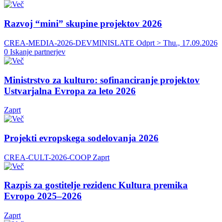
Razvoj “mini” skupine projektov 2026
CREA-MEDIA-2026-DEVMINISLATE
Odprt > Thu., 17.09.2026
0 Iskanje partnerjev
Ministrstvo za kulturo: sofinanciranje projektov
Ustvarjalna Evropa za leto 2026
Zaprt
Projekti evropskega sodelovanja 2026
CREA-CULT-2026-COOP
Zaprt
Razpis za gostitelje rezidenc Kultura premika
Evropo 2025–2026
Zaprt