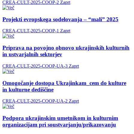
CREA-CULT-2025-COOP-2
Zaprt
Projekti evropskega sodelovanja – “mali” 2025
CREA-CULT-2025-COOP-1
Zaprt
Priprava na povojno obnovo ukrajinskih kulturnih
in ustvarjalnih sektorjev
CREA-CULT-2025-COOP-UA-3
Zaprt
Omogočanje dostopa Ukrajinkam_cem do kulture
in kulturne dediščine
CREA-CULT-2025-COOP-UA-2
Zaprt
Podpora ukrajinskim umetnikom in kulturnim
organizacijam pri soustvarjanju/prikazovanju