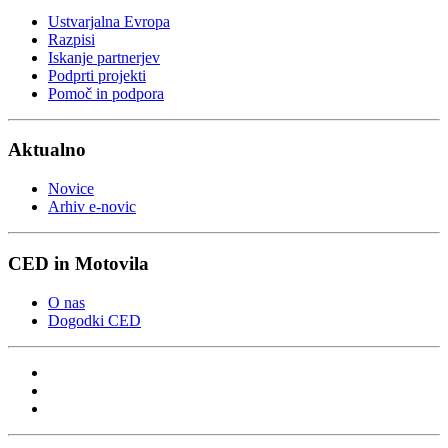
Ustvarjalna Evropa
Razpisi
Iskanje partnerjev
Podprti projekti
Pomoč in podpora
Aktualno
Novice
Arhiv e-novic
CED in Motovila
O nas
Dogodki CED