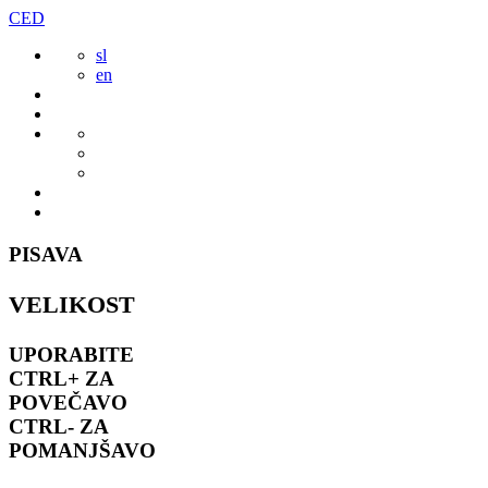
Preskoči
CED
to
sl
vsebine
en
PISAVA
VELIKOST
UPORABITE
CTRL+
ZA
POVEČAVO
CTRL-
ZA
POMANJŠAVO