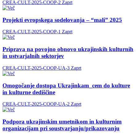
CREA-CULT-2025-COOP-2
Zaprt
Projekti evropskega sodelovanja – “mali” 2025
CREA-CULT-2025-COOP-1
Zaprt
Priprava na povojno obnovo ukrajinskih kulturnih
in ustvarjalnih sektorjev
CREA-CULT-2025-COOP-UA-3
Zaprt
Omogočanje dostopa Ukrajinkam_cem do kulture
in kulturne dediščine
CREA-CULT-2025-COOP-UA-2
Zaprt
Podpora ukrajinskim umetnikom in kulturnim
organizacijam pri soustvarjanju/prikazovanju