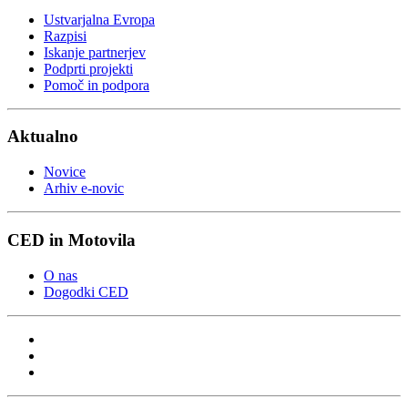
Ustvarjalna Evropa
Razpisi
Iskanje partnerjev
Podprti projekti
Pomoč in podpora
Aktualno
Novice
Arhiv e-novic
CED in Motovila
O nas
Dogodki CED