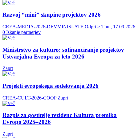
Razvoj “mini” skupine projektov 2026
CREA-MEDIA-2026-DEVMINISLATE
Odprt > Thu., 17.09.2026
0 Iskanje partnerjev
Ministrstvo za kulturo: sofinanciranje projektov
Ustvarjalna Evropa za leto 2026
Zaprt
Projekti evropskega sodelovanja 2026
CREA-CULT-2026-COOP
Zaprt
Razpis za gostitelje rezidenc Kultura premika
Evropo 2025–2026
Zaprt