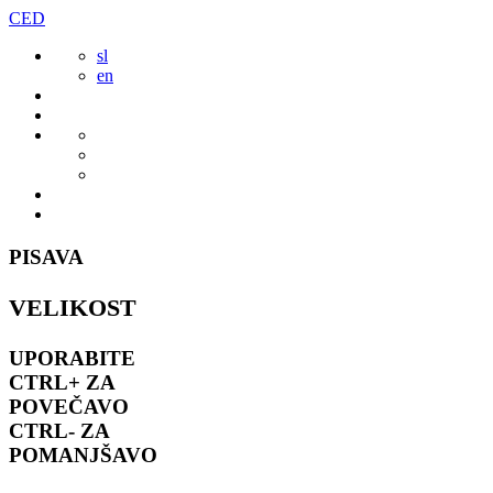
Preskoči
CED
to
sl
vsebine
en
PISAVA
VELIKOST
UPORABITE
CTRL+
ZA
POVEČAVO
CTRL-
ZA
POMANJŠAVO