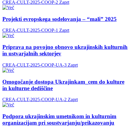
CREA-CULT-2025-COOP-2
Zaprt
Projekti evropskega sodelovanja – “mali” 2025
CREA-CULT-2025-COOP-1
Zaprt
Priprava na povojno obnovo ukrajinskih kulturnih
in ustvarjalnih sektorjev
CREA-CULT-2025-COOP-UA-3
Zaprt
Omogočanje dostopa Ukrajinkam_cem do kulture
in kulturne dediščine
CREA-CULT-2025-COOP-UA-2
Zaprt
Podpora ukrajinskim umetnikom in kulturnim
organizacijam pri soustvarjanju/prikazovanju