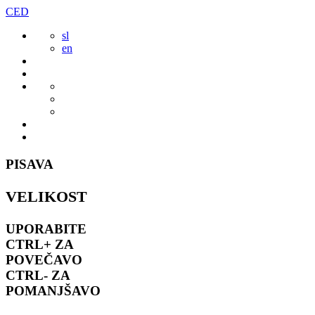
Preskoči
CED
to
sl
vsebine
en
PISAVA
VELIKOST
UPORABITE
CTRL+
ZA
POVEČAVO
CTRL-
ZA
POMANJŠAVO