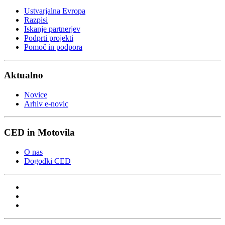
Ustvarjalna Evropa
Razpisi
Iskanje partnerjev
Podprti projekti
Pomoč in podpora
Aktualno
Novice
Arhiv e-novic
CED in Motovila
O nas
Dogodki CED