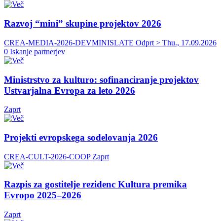
Razvoj “mini” skupine projektov 2026
CREA-MEDIA-2026-DEVMINISLATE
Odprt > Thu., 17.09.2026
0 Iskanje partnerjev
Ministrstvo za kulturo: sofinanciranje projektov
Ustvarjalna Evropa za leto 2026
Zaprt
Projekti evropskega sodelovanja 2026
CREA-CULT-2026-COOP
Zaprt
Razpis za gostitelje rezidenc Kultura premika
Evropo 2025–2026
Zaprt