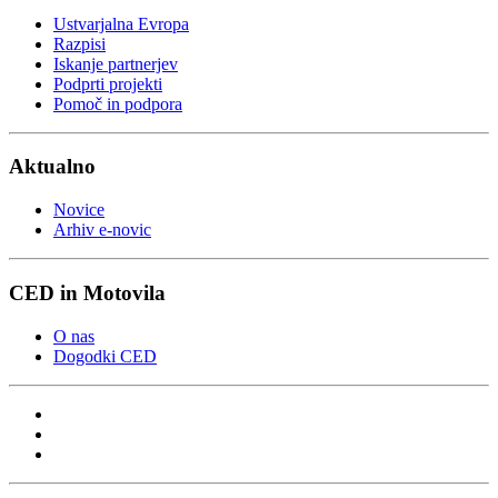
Ustvarjalna Evropa
Razpisi
Iskanje partnerjev
Podprti projekti
Pomoč in podpora
Aktualno
Novice
Arhiv e-novic
CED in Motovila
O nas
Dogodki CED