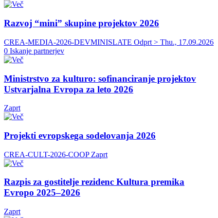
Razvoj “mini” skupine projektov 2026
CREA-MEDIA-2026-DEVMINISLATE
Odprt > Thu., 17.09.2026
0 Iskanje partnerjev
Ministrstvo za kulturo: sofinanciranje projektov
Ustvarjalna Evropa za leto 2026
Zaprt
Projekti evropskega sodelovanja 2026
CREA-CULT-2026-COOP
Zaprt
Razpis za gostitelje rezidenc Kultura premika
Evropo 2025–2026
Zaprt