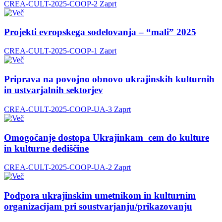
CREA-CULT-2025-COOP-2
Zaprt
Projekti evropskega sodelovanja – “mali” 2025
CREA-CULT-2025-COOP-1
Zaprt
Priprava na povojno obnovo ukrajinskih kulturnih
in ustvarjalnih sektorjev
CREA-CULT-2025-COOP-UA-3
Zaprt
Omogočanje dostopa Ukrajinkam_cem do kulture
in kulturne dediščine
CREA-CULT-2025-COOP-UA-2
Zaprt
Podpora ukrajinskim umetnikom in kulturnim
organizacijam pri soustvarjanju/prikazovanju