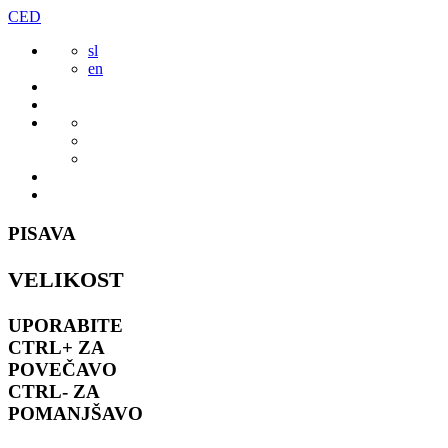
Preskoči
CED
to
sl
vsebine
en
PISAVA
VELIKOST
UPORABITE
CTRL+
ZA
POVEČAVO
CTRL-
ZA
POMANJŠAVO