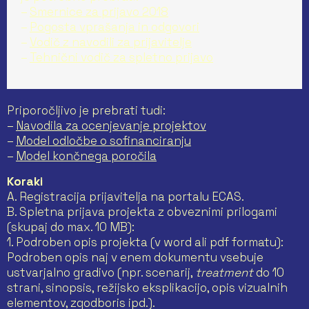
–
Smernice za prijavo 2018
–
Pogosta vprašanja in odgovori
–
Vodič z navodili za prijavitelje
–
Tehnični vodič za spletno prijavo
Priporočljivo je prebrati tudi:
–
Navodila za ocenjevanje projektov
–
Model odločbe o sofinanciranju
–
Model končnega poročila
Koraki
A. Registracija prijavitelja na portalu ECAS.
B. Spletna prijava projekta z obveznimi prilogami
(skupaj do max. 10 MB):
1. Podroben opis projekta (v word ali pdf formatu):
Podroben opis naj v enem dokumentu vsebuje
ustvarjalno gradivo (npr. scenarij,
treatment
do 10
strani, sinopsis, režijsko eksplikacijo, opis vizualnih
elementov, zgodboris ipd.).