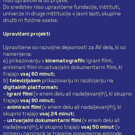
niso upravičena do prijave.
Do sredstev niso upravičene fundacije, inštituti,
univerze in druge inštitucije v javni lasti, skupine
družb in fizične osebe.
Upravičeni projekti
Upravičene so razvojne dejavnosti za AV dela, ki so
namenjena:
a) prikazovanju v
kinematografih:
igrani filmi,
animirani filmi in ustvarjalni dokumentarni filmi, ki
trajajo
vsaj 60 minut;
b)
televizijskem
prikazovanju in razširjanju na
digitalnih platformah:
–
igrani filmi
(v enem delu ali nadaljevanjih), ki skupno
trajajo
vsaj 90 minut;
–
animirani filmi
(v enem delu ali nadaljevanjih), ki
skupno trajajo
vsaj 24 minut;
–
ustvarjalni dokumentarni filmi
(v enem delu ali
nadaljevanjih), ki skupno trajajo
vsaj 50 minut
(v
primeru nanizank je trajanje posamezne epizode