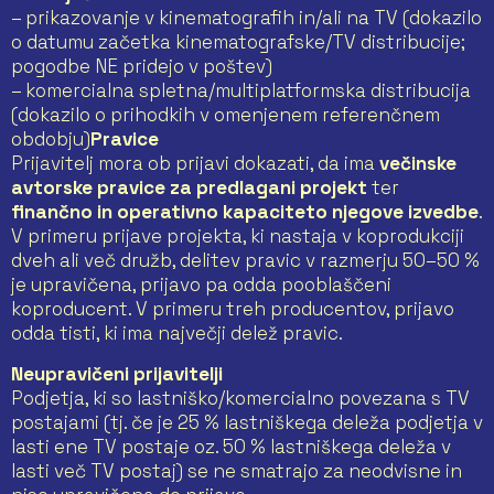
– prikazovanje v kinematografih in/ali na TV (dokazilo
o datumu začetka kinematografske/TV distribucije;
pogodbe NE pridejo v poštev)
– komercialna spletna/multiplatformska distribucija
(dokazilo o prihodkih v omenjenem referenčnem
obdobju)
Pravice
Prijavitelj mora ob prijavi dokazati, da ima
večinske
avtorske pravice za predlagani projekt
ter
finančno in operativno kapaciteto njegove izvedbe
.
V primeru prijave projekta, ki nastaja v koprodukciji
dveh ali več družb, delitev pravic v razmerju 50–50 %
je upravičena, prijavo pa odda pooblaščeni
koproducent. V primeru treh producentov, prijavo
odda tisti, ki ima največji delež pravic.
Neupravičeni prijavitelji
Podjetja, ki so lastniško/komercialno povezana s TV
postajami (tj. če je 25 % lastniškega deleža podjetja v
lasti ene TV postaje oz. 50 % lastniškega deleža v
lasti več TV postaj) se ne smatrajo za neodvisne in