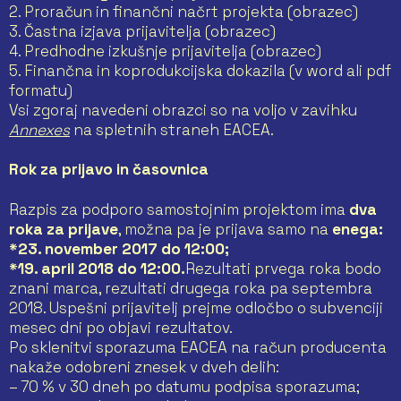
2. Proračun in finančni načrt projekta (obrazec)
3. Častna izjava prijavitelja (obrazec)
4. Predhodne izkušnje prijavitelja (obrazec)
5. Finančna in koprodukcijska dokazila (v word ali pdf
formatu)
Vsi zgoraj navedeni obrazci so na voljo v zavihku
Annexes
na spletnih straneh EACEA.
Rok za prijavo in časovnica
Razpis za podporo samostojnim projektom ima
dva
roka za prijave
, možna pa je prijava samo na
enega
:
*23. november 2017 do 12:00;
*19. april 2018 do 12:00.
Rezultati prvega roka bodo
znani marca, rezultati drugega roka pa septembra
2018. Uspešni prijavitelj prejme odločbo o subvenciji
mesec dni po objavi rezultatov.
Po sklenitvi sporazuma EACEA na račun producenta
nakaže odobreni znesek v dveh delih:
– 70 % v 30 dneh po datumu podpisa sporazuma;