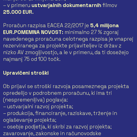
– v primeru
ustvarjalnih dokumentarnih
filmov
25.000 EUR.
Proračun razpisa EACEA 22/2017 je
5,4 milijona
EUR.
POMEMNA NOVOST:
minimalno 27 % zgoraj
navedenega proračuna celotnega razpisa je vnaprej
rezerviranega za projekte prijaviteljev iz držav z
nizko AV zmogljivostjo, a le v primeru, da ti dosežejo
najmanj 75 od 100 točk.
Upravičeni stroški
Ob prijavi se stroški razvoja posameznega projekta
opredelijo v podrobnem proračunu, ki ima tri
(nespremenljiva) poglavja:
– ustvarjalni razvoj projekta;
– produkcija, financiranje, raziskave, trženje in
oglaševanje projekta;
– osebje podjetja, ki skrbi za razvoj projekta;
zavarovanje, zakonske in računovodske