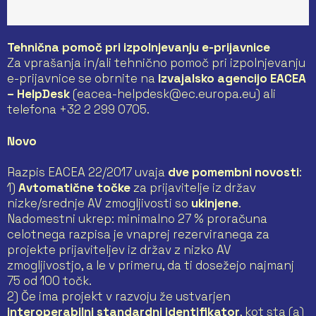
Tehnična pomoč pri izpolnjevanju e-prijavnice
Za vprašanja in/ali tehnično pomoč pri izpolnjevanju
e-prijavnice se obrnite na
Izvajalsko agencijo EACEA
– HelpDesk
(eacea-helpdesk@ec.europa.eu) ali
telefona +32 2 299 0705.
Novo
Razpis EACEA 22/2017 uvaja
dve pomembni novosti
:
1)
Avtomatične točke
za prijavitelje iz držav
nizke/srednje AV zmogljivosti so
ukinjene
.
Nadomestni ukrep: minimalno 27 % proračuna
celotnega razpisa je vnaprej rezerviranega za
projekte prijaviteljev iz držav z nizko AV
zmogljivostjo, a le v primeru, da ti dosežejo najmanj
75 od 100 točk.
2) Če ima projekt v razvoju že ustvarjen
interoperabilni standardni identifikator
, kot sta (a)