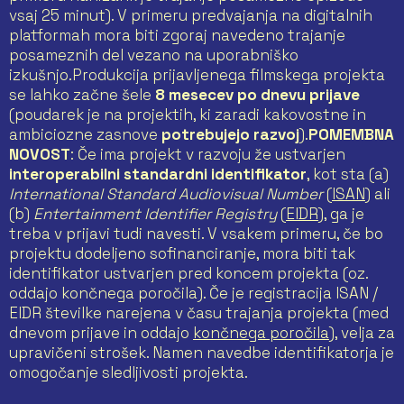
vsaj 25 minut). V primeru predvajanja na digitalnih
platformah mora biti zgoraj navedeno trajanje
posameznih del vezano na uporabniško
izkušnjo.Produkcija prijavljenega filmskega projekta
se lahko začne šele
8 mesecev po dnevu prijave
(poudarek je na projektih, ki zaradi kakovostne in
ambiciozne zasnove
potrebujejo razvoj
).
POMEMBNA
NOVOST
: Če ima projekt v razvoju že ustvarjen
interoperabilni standardni identifikator
, kot sta (a)
International Standard Audiovisual Number
(
ISAN
) ali
(b)
Entertainment Identifier Registry
(
EIDR
), ga je
treba v prijavi tudi navesti. V vsakem primeru, če bo
projektu dodeljeno sofinanciranje, mora biti tak
identifikator ustvarjen pred koncem projekta (oz.
oddajo končnega poročila). Če je registracija ISAN /
EIDR številke narejena v času trajanja projekta (med
dnevom prijave in oddajo
končnega poročila
), velja za
upravičeni strošek. Namen navedbe identifikatorja je
omogočanje sledljivosti projekta.