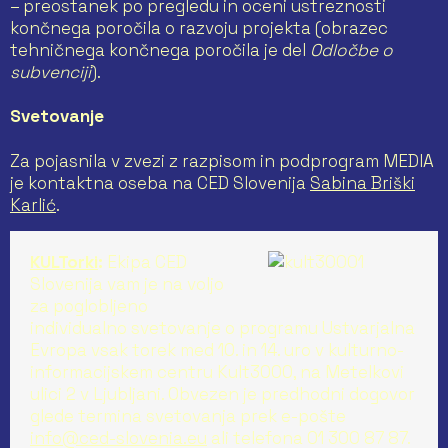
– preostanek po pregledu in oceni ustreznosti
končnega poročila o razvoju projekta (obrazec
tehničnega končnega poročila je del
Odločbe o
subvenciji
).
Svetovanje
Za pojasnila v zvezi z razpisom in podprogram MEDIA
je kontaktna oseba na CED Slovenija
Sabina Briški
Karlić
.
KULTorki
:
Ekipa CED
Slovenija vam je na voljo
za poglobljeno
individualno svetovanje o programu Ustvarjalna
Evropa vsak torek med 10. in 14. uro v kulturno-
informacijskem centru Kult3000, na Metelkovi
ulici 2 v Ljubljani. Obvezen je predhodni dogovor
glede termina svetovanja prek e-pošte
info@ced-slovenia.eu
ali telefona 01 300 87 87.