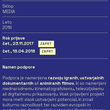
Sklop
MEDIA
Leto
2018
Rok prijave
čet., 23.11.2017
ZAPRT
čet., 19.04.2018
ZAPRT
Namen podpore
Podpora je namenjena
razvoju igranih
,
ustvarjalnih
dokumentarnih
ali
animiranih filmov
, ki so namenjeni
mednarodnemu kinematografskemu, televizijskemu
ali digitalnemu prikazovanju. Vsak prijavljeni projekt
mora imeti visok ustvarjalni potencial, ki zrcali
kulturno raznolikost ter razviden evropski in