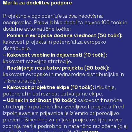
Merila za dodelitev podpore
Projektno vlogo ocenjujeta dva neodvisna
ocenjevalca. Prijavi lahko dodelita največ 100 točk in
dodatne avtomatične točke:
–
Pomen in evropska dodana vrednost (50 točk):
kakovost projekta in potencial za evropsko
distribucijo.
– Kakovost vsebine in dejavnosti (10 točk):
kakovost razvojne strategije.
– Razširjanje rezultatov projekta (20 točk):
kakovost evropske in mednarodne distribucijske in
tržne strategije.
– Kakovost projektne ekipe (10 točk):
izkušnje,
potencial in ustreznost ustvarjalne ekipe.
– Učinek in zdržnost (10 točk):
kakovost finančne
strategije in potencialna izvedljivost projekta.Pred
izpolnjevanjem prijavnice je izjemno priporočljivo
preveriti
Smernice za prijavo
projektov, kjer so vsa
zgornja merila podrobno in natančno razložena (glej