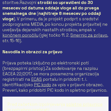
storitve.Razvojni
stroški so upravičeni do 30
mesecev od datuma oddaje vloge ali do prvega
snemalnega dne
(
najhitreje 8 mesecev po oddaji
vloge
). V primeru, da je projekt podprt s sredstvi
podprograma MEDIA, po koncu projekta prijavitelj ne
uveljavlja dejanskih nastalih stroškov, ampak v
končnem poročilu
(glej točko 11. 2.
Smernic za prijavo
,
str. 15-16).
Navodila in obrazci za prijavo
Prijava poteka izključno po elektronski poti
(brezpapirni pristop).Za sodelovanje na razpisu
EACEA 22/2017, se mora posamezna organizacija
registrirati na
ECAS
portalu in pridobiti t. i.
identifikacijsko
PIC kodo
za vpis v prijavni obrazec.
Preveri, kako pridobiti PIC kodo in spletno prijavnico.
Pred začetkom izpolnjevanja
spletne prijavnice
je potrebno prebrati: