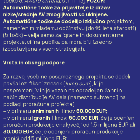
točko 9.
Award criteria
, str. 11–13).
POZOR:
Avtomatične točke za prijavitelje iz držav
nizke/srednje AV zmogljivosti so ukinjene.
Avtomatične točke se dodelijo
izključno
projektom,
namenjenim mlademu občinstvu (do 16. leta starosti)
(5 točk) – velja samo za igrane in dokumentarne
projekte, ciljna publika pa mora biti izrecno
izpostavljena v vseh strategijah.
Vrsta in obseg podpore
Za razvoj vsebine posameznega projekta se dodeli
pavšal oz. fiksni znesek (
lump sum
), ki je
nespremenljiv in je vezan na opredeljen žanr in
način distribucije AV dela (namesto subvencij na
podlagi proračuna projekta):
– v primeru
animiranih
filmov
60.000 EUR;
– v primeru
igranih
filmov:
50.000 EUR
, če je ocenjeni
proračun produkcije enak/večji od 1,5 milijona EUR ali
30.000 EUR
, če je ocenjeni proračun produkcije
manjši od 1,5 milijona EUR;